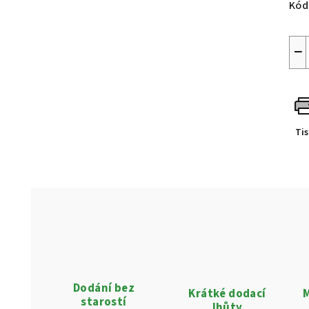
Kód
−
Ti
Dodání bez
Krátké dodací
M
starostí
lhůty