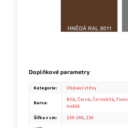
Doplňkové parametry
Kategorie
:
Obývací stěny
Bílá
,
Černá
,
Černobílá
,
Fialo
Barva
:
hnědá
Šířka v cm
:
230-240
,
236