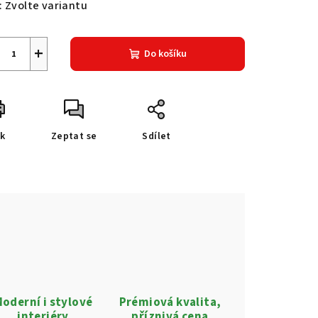
:
Zvolte variantu
+
Do košíku
sk
Zeptat se
Sdílet
oderní i stylové
Prémiová kvalita,
interiéry
příznivá cena