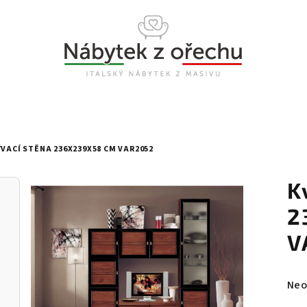
VACÍ STĚNA 236X239X58 CM VAR2052
K
2
V
Prů
Neo
hod