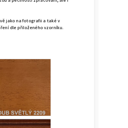
ou a pečlivostí zpracování, ale i
ě jako na fotografii a také v
ení dle přiloženého vzorníku.