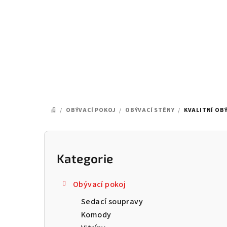
Přejít
na
obsah
/
OBÝVACÍ POKOJ
/
OBÝVACÍ STĚNY
/
KVALITNÍ OBÝ
DOMŮ
P
o
Kategorie
Přeskočit
kategorie
s
Obývací pokoj
t
Sedací soupravy
r
Komody