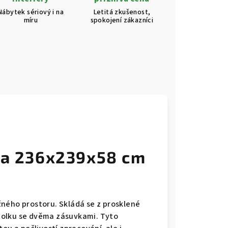
Nábytek sériový i na
Letitá zkušenost,
míru
spokojení zákazníci
ěna 236x239x58 cm
ného prostoru. Skládá se z prosklené
 stolku se dvěma zásuvkami. Tyto