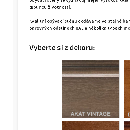
obývací stěny se vyznačují nejen vysokou kvalit
dlouhou životností.
Kvalitní obývací stěnu dodáváme ve stejné barv
barevných odstínech RAL a několika typech moř
Vyberte si z dekoru: