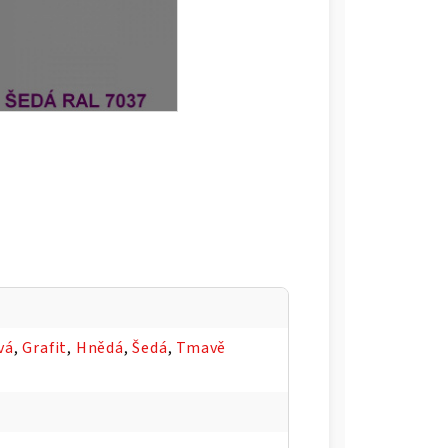
vá
,
Grafit
,
Hnědá
,
Šedá
,
Tmavě