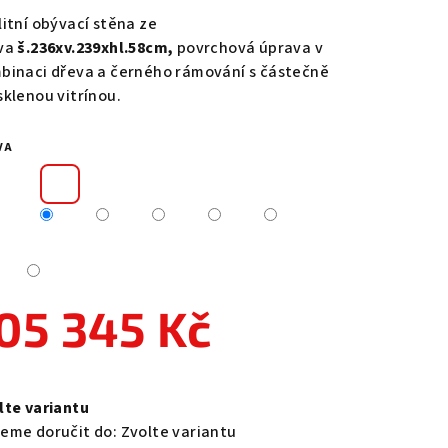
duktu
litní obývací stěna ze
va
š.236xv.239xhl.58cm,
povrchová úprava v
binaci dřeva a černého rámování s částečně
sklenou vitrínou.
zdiček.
VA
05 345 Kč
ná
a:
lte variantu
eme doručit do:
Zvolte variantu