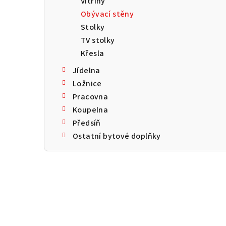
Vitríny
a
Obývací stěny
n
Stolky
TV stolky
n
Křesla
í
Jídelna
p
Ložnice
Pracovna
a
Koupelna
n
Předsíň
Ostatní bytové doplňky
e
l