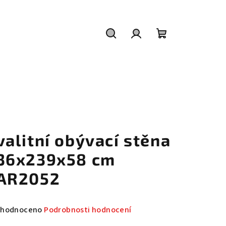
Hledat
Přihlášení
Nákupní
košík
valitní obývací stěna
36x239x58 cm
AR2052
měrné
hodnoceno
Podrobnosti hodnocení
nocení