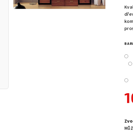
pro
Kva
je
dře
0,0
kom
z
pro
5
hvě
BAR
1
Měr
cen
Zvo
Můž