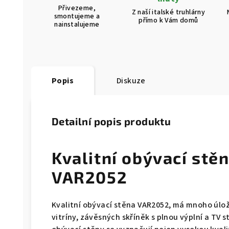
Přivezeme,
Z naší italské truhlárny
smontujeme a
přímo k Vám domů
nainstalujeme
Popis
Diskuze
Detailní popis produktu
Kvalitní obývací st
VAR2052
Kvalitní obývací stěna VAR2052, má mnoho úlož
vitríny, závěsných skříněk s plnou výplní a TV