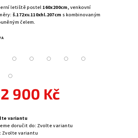
duktu
erní letiště postel
160x200cm
, venkovní
měry:
š.172xv.110xhl.207cm
s kombinovaným
ouněným čelem.
VA
zdiček.
2 900 Kč
ná
a:
lte variantu
eme doručit do:
Zvolte variantu
:
Zvolte variantu