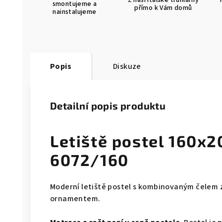
Z naší italské truhlárny
smontujeme a
přímo k Vám domů
nainstalujeme
Popis
Diskuze
Detailní popis produktu
Letiště postel 160x2
6072/160
Moderní letiště postel s kombinovaným čelem
ornamentem.