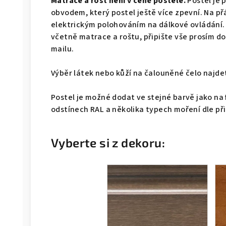
Matrace a rošt není v ceně postele.
Postel je 
obvodem, který postel ještě více zpevní. Na př
elektrickým polohováním na dálkové ovládání.
včetně matrace a roštu, připište vše prosím 
mailu.
Výběr látek nebo kůží na čalouněné čelo naj
Postel je možné dodat ve stejné barvě jako na 
odstínech RAL a několika typech moření dle př
Vyberte si z dekoru: