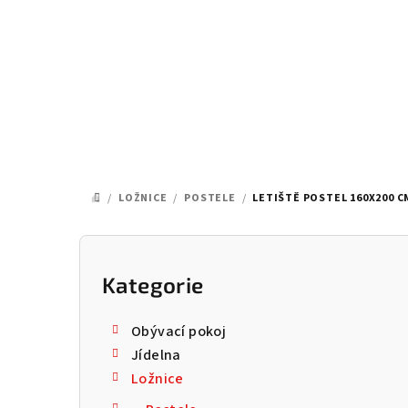
Přejít
na
obsah
/
LOŽNICE
/
POSTELE
/
LETIŠTĚ POSTEL 160X200 CM
DOMŮ
P
o
Kategorie
Přeskočit
kategorie
s
Obývací pokoj
t
Jídelna
Ložnice
r