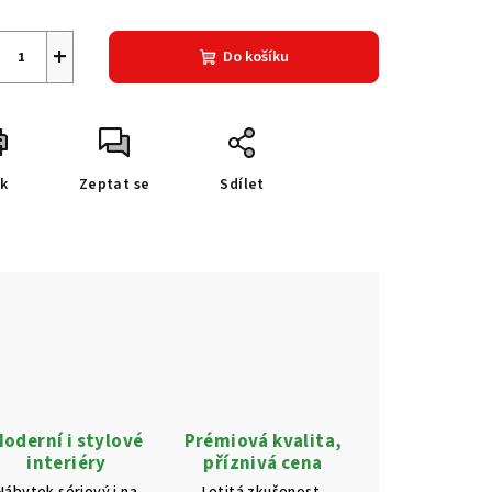
+
Do košíku
sk
Zeptat se
Sdílet
oderní i stylové
Prémiová kvalita,
interiéry
příznivá cena