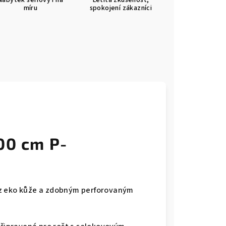
Nábytek sériový i na
Letitá zkušenost,
míru
spokojení zákazníci
00 cm P-
 z eko kůže a zdobným perforovaným