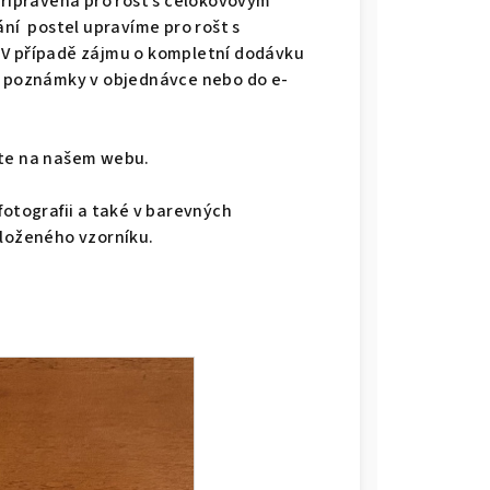
připravená pro rošt s celokovovým
ání postel upravíme pro rošt s
 V případě zájmu o kompletní dodávku
do poznámky v objednávce nebo do e-
dete na našem webu.
fotografii a také v barevných
iloženého vzorníku.