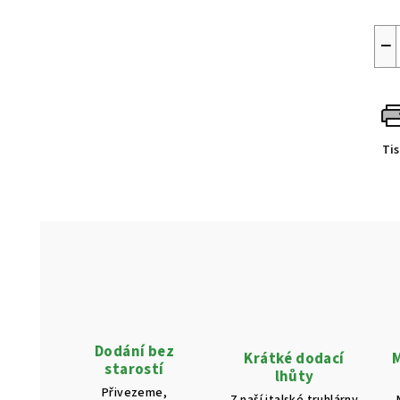
−
Ti
Dodání bez
Krátké dodací
M
starostí
lhůty
Přivezeme,