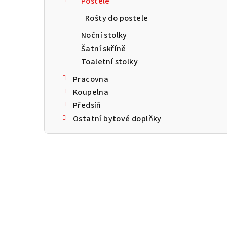
Postele
a
Rošty do postele
n
Noční stolky
n
Šatní skříně
Toaletní stolky
í
Pracovna
p
Koupelna
a
Předsíň
Ostatní bytové doplňky
n
e
l