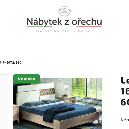
 P-6072/160
L
Novinka
1
6
Prů
Neo
hod