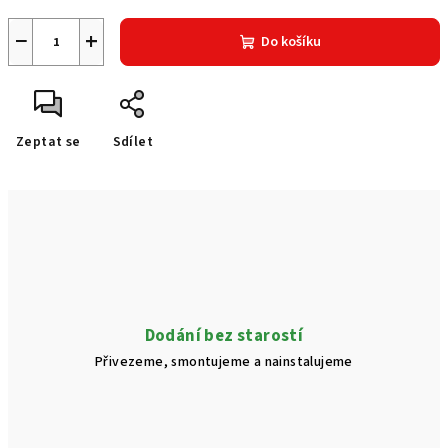
−
+
Do košíku
Zeptat se
Sdílet
Dodání bez starostí
Přivezeme, smontujeme a nainstalujeme