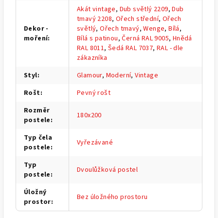
Akát vintage
,
Dub světlý 2209
,
Dub
tmavý 2208
,
Ořech střední
,
Ořech
Dekor -
světlý
,
Ořech tmavý
,
Wenge
,
Bílá
,
moření
:
Bílá s patinou
,
Černá RAL 9005
,
Hnědá
RAL 8011
,
Šedá RAL 7037
,
RAL - dle
zákazníka
Styl
:
Glamour
,
Moderní
,
Vintage
Rošt
:
Pevný rošt
Rozměr
180x200
postele
:
Typ čela
Vyřezávané
postele
:
Typ
Dvoulůžková postel
postele
:
Úložný
Bez úložného prostoru
prostor
: