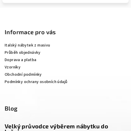
Z
á
p
Informace pro vás
a
Italský nábytek z masivu
t
Průběh objednávky
í
Doprava a platba
Vzorníky
Obchodní podmínky
Podmínky ochrany osobních údajů
Blog
Velký průvodce výběrem nábytku do