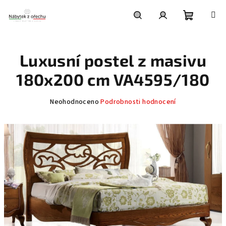
Přejít
na
obsah
Nákupní
Hledat
Přihlášení
Luxusní postel z masivu
košík
180x200 cm VA4595/180
Průměrné
Neohodnoceno
Podrobnosti hodnocení
hodnocení
produktu
je
0,0
z
5
hvězdiček.