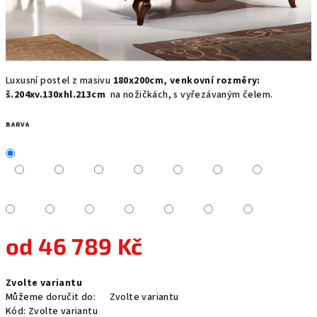
Luxusní postel z masivu
180x200cm, venkovní rozměry:
š.204xv.130xhl.213cm
na nožičkách, s vyřezávaným čelem.
BARVA
od
46 789 Kč
Měrná
Zvolte variantu
cena:
Můžeme doručit do:
Zvolte variantu
Kód:
Zvolte variantu