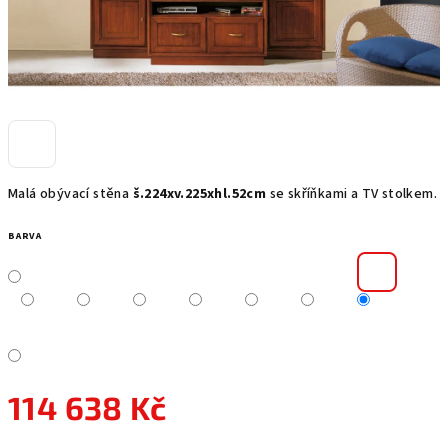
Malá obývací stěna
š.224xv.225xhl.52cm
se skříňkami a TV stolkem.
BARVA
114 638 Kč
Měrná