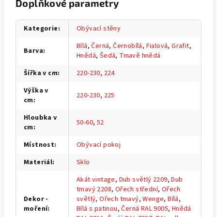
Doplňkové parametry
Kategorie
:
Obývací stěny
Bílá
,
Černá
,
Černobílá
,
Fialová
,
Grafit
,
Barva
:
Hnědá
,
Šedá
,
Tmavě hnědá
Šířka v cm
:
220-230
,
224
Výška v
220-230
,
225
cm
:
Hloubka v
50-60
,
52
cm
:
Místnost
:
Obývací pokoj
Materiál
:
Sklo
Akát vintage
,
Dub světlý 2209
,
Dub
tmavý 2208
,
Ořech střední
,
Ořech
Dekor -
světlý
,
Ořech tmavý
,
Wenge
,
Bílá
,
moření
:
Bílá s patinou
,
Černá RAL 9005
,
Hnědá