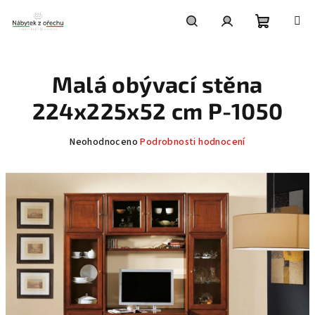
Přejít
na
obsah
Nákupní
Hledat
Přihlášení
Malá obývací stěna
košík
224x225x52 cm P-1050
Průměrné
Neohodnoceno
Podrobnosti hodnocení
hodnocení
produktu
je
0,0
z
5
hvězdiček.