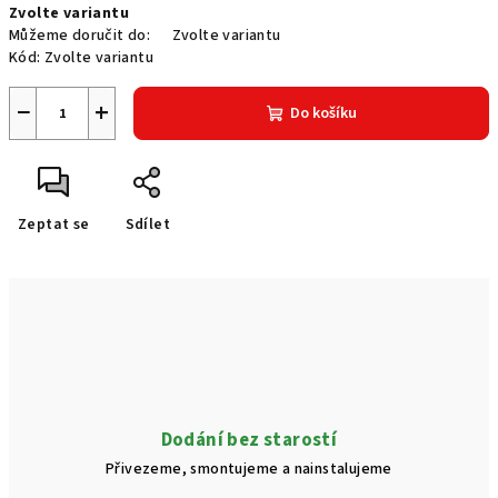
Zvolte variantu
cena:
Můžeme doručit do:
Zvolte variantu
Kód:
Zvolte variantu
−
+
Do košíku
Zeptat se
Sdílet
Dodání bez starostí
Přivezeme, smontujeme a nainstalujeme