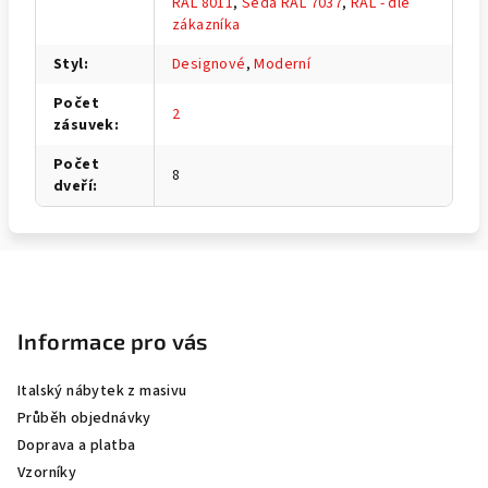
RAL 8011
,
Šedá RAL 7037
,
RAL - dle
zákazníka
Styl
:
Designové
,
Moderní
Počet
2
zásuvek
:
Počet
8
dveří
:
Z
á
p
Informace pro vás
a
Italský nábytek z masivu
t
Průběh objednávky
í
Doprava a platba
Vzorníky