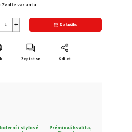
:
Zvolte variantu
+
Do košíku
sk
Zeptat se
Sdílet
oderní i stylové
Prémiová kvalita,