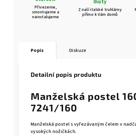
lhůty
Přivezeme,
Z naší italské truhlárny
smontujeme a
přímo k Vám domů
nainstalujeme
Popis
Diskuze
Detailní popis produktu
Manželská postel 16
7241/160
Manželská postel s vyřezávaným čelem v nadča
vysokých nožičkách.