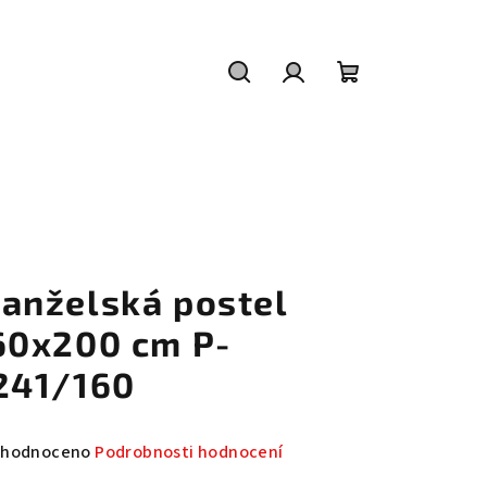
Hledat
Přihlášení
Nákupní
košík
anželská postel
60x200 cm P-
241/160
měrné
hodnoceno
Podrobnosti hodnocení
nocení