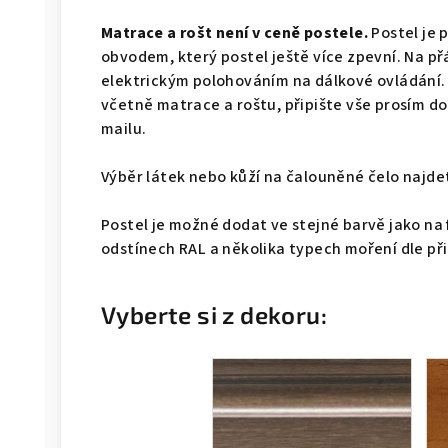
Matrace a rošt není v ceně postele.
Postel je 
obvodem, který postel ještě více zpevní. Na př
elektrickým polohováním na dálkové ovládání.
včetně matrace a roštu, připište vše prosím 
mailu.
Výběr látek nebo kůží na čalouněné čelo naj
Postel je možné dodat ve stejné barvě jako na 
odstínech RAL a několika typech moření dle př
Vyberte si z dekoru: