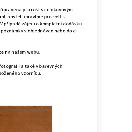
připravená pro rošt s celokovovým
ání postel upravíme pro rošt s
 V případě zájmu o kompletní dodávku
do poznámky v objednávce nebo do e-
dete na našem webu.
fotografii a také v barevných
iloženého vzorníku.