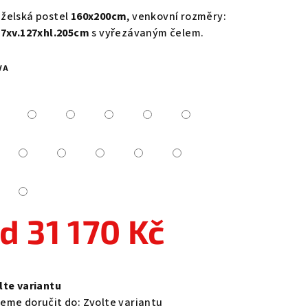
duktu
želská postel
160x200cm
, venkovní rozměry:
77xv.127xhl.205cm
s vyřezávaným čelem.
VA
zdiček.
od
31 170 Kč
ná
a:
lte variantu
eme doručit do:
Zvolte variantu