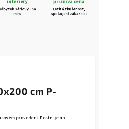
interiéry
příznivá cena
Nábytek sériový i na
Letitá zkušenost,
míru
spokojení zákazníci
0x200 cm P-
sovém provedení. Postel je na