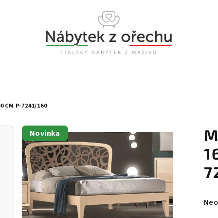
 CM P-7241/160
M
Novinka
1
7
Prů
Neo
hod