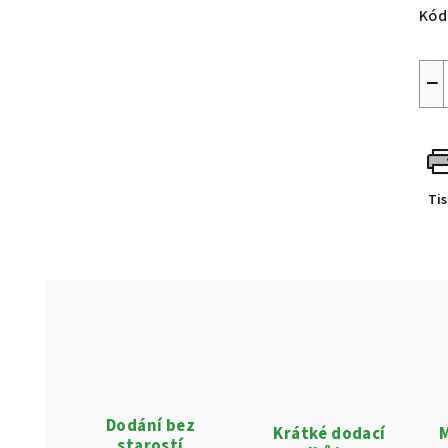
Kód
−
Ti
Dodání bez
Krátké dodací
M
starostí