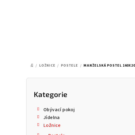
Přejít
na
obsah
/
LOŽNICE
/
POSTELE
/
MANŽELSKÁ POSTEL 160X200
DOMŮ
P
o
Kategorie
Přeskočit
kategorie
s
Obývací pokoj
t
Jídelna
Ložnice
r