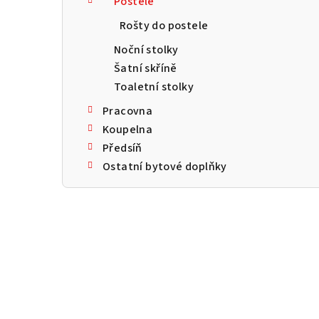
Postele
a
Rošty do postele
n
Noční stolky
n
Šatní skříně
Toaletní stolky
í
Pracovna
p
Koupelna
a
Předsíň
Ostatní bytové doplňky
n
e
l