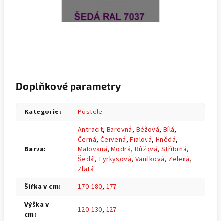
Doplňkové parametry
Kategorie
:
Postele
Antracit
,
Barevná
,
Béžová
,
Bílá
,
Černá
,
Červená
,
Fialová
,
Hnědá
,
Barva
:
Malovaná
,
Modrá
,
Růžová
,
Stříbrná
,
Šedá
,
Tyrkysová
,
Vanilková
,
Zelená
,
Zlatá
Šířka v cm
:
170-180
,
177
Výška v
120-130
,
127
cm
: