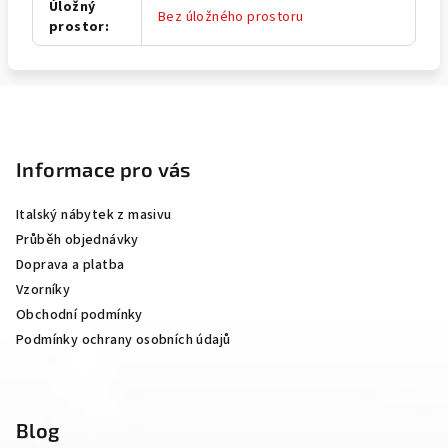
Úložný
Bez úložného prostoru
prostor
:
Z
á
p
Informace pro vás
a
Italský nábytek z masivu
t
Průběh objednávky
í
Doprava a platba
Vzorníky
Obchodní podmínky
Podmínky ochrany osobních údajů
Blog