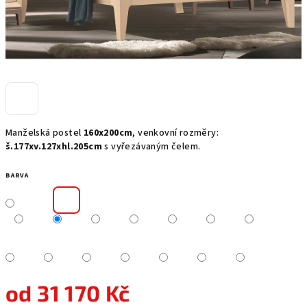
Manželská postel
160x200cm
, venkovní rozměry:
š.177xv.127xhl.205cm
s vyřezávaným čelem.
BARVA
od
31 170 Kč