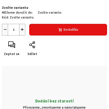
Měrná
Zvolte variantu
cena:
Můžeme doručit do:
Zvolte variantu
Kód:
Zvolte variantu
−
+
Do košíku
Zeptat se
Sdílet
Dodání bez starostí
Přivezeme, smontujeme a nainstalujeme