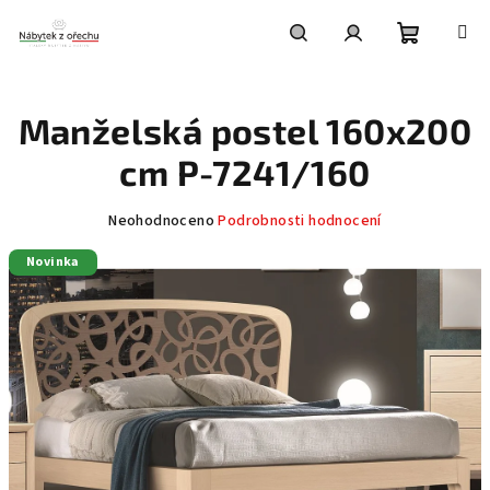
Přejít
na
obsah
Nákupní
Hledat
Přihlášení
Manželská postel 160x200
košík
cm P-7241/160
Průměrné
Neohodnoceno
Podrobnosti hodnocení
hodnocení
Novinka
produktu
je
0,0
z
5
hvězdiček.