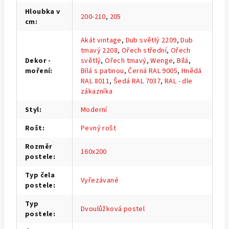
Hloubka v
200-210
,
205
cm
:
Akát vintage
,
Dub světlý 2209
,
Dub
tmavý 2208
,
Ořech střední
,
Ořech
Dekor -
světlý
,
Ořech tmavý
,
Wenge
,
Bílá
,
moření
:
Bílá s patinou
,
Černá RAL 9005
,
Hnědá
RAL 8011
,
Šedá RAL 7037
,
RAL - dle
zákazníka
Styl
:
Moderní
Rošt
:
Pevný rošt
Rozměr
160x200
postele
:
Typ čela
Vyřezávané
postele
:
Typ
Dvoulůžková postel
postele
: