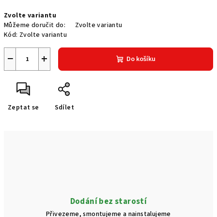
Měrná
Zvolte variantu
cena:
Můžeme doručit do:
Zvolte variantu
Kód:
Zvolte variantu
−
+
Do košíku
Zeptat se
Sdílet
Dodání bez starostí
Přivezeme, smontujeme a nainstalujeme