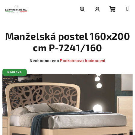
Přejít
na
obsah
Nákupní
Hledat
Přihlášení
Manželská postel 160x200
košík
cm P-7241/160
Průměrné
Neohodnoceno
Podrobnosti hodnocení
hodnocení
Novinka
produktu
je
0,0
z
5
hvězdiček.