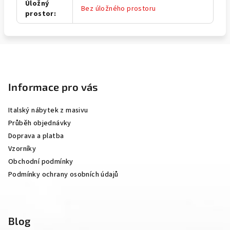
Úložný
Bez úložného prostoru
prostor
:
Z
á
p
Informace pro vás
a
Italský nábytek z masivu
t
Průběh objednávky
í
Doprava a platba
Vzorníky
Obchodní podmínky
Podmínky ochrany osobních údajů
Blog