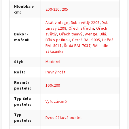
Hloubka v
200-210
,
205
cm
:
Akát vintage
,
Dub světlý 2209
,
Dub
tmavý 2208
,
Ořech střední
,
Ořech
Dekor -
světlý
,
Ořech tmavý
,
Wenge
,
Bílá
,
moření
:
Bílá s patinou
,
Černá RAL 9005
,
Hnědá
RAL 8011
,
Šedá RAL 7037
,
RAL - dle
zákazníka
Styl
:
Moderní
Rošt
:
Pevný rošt
Rozměr
160x200
postele
:
Typ čela
Vyřezávané
postele
:
Typ
Dvoulůžková postel
postele
: