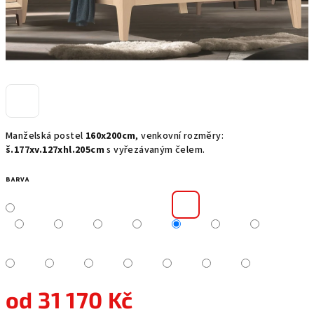
Manželská postel
160x200cm
, venkovní rozměry:
š.177xv.127xhl.205cm
s vyřezávaným čelem.
BARVA
od
31 170 Kč