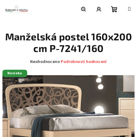
Přejít
na
obsah
Nákupní
Hledat
Přihlášení
Manželská postel 160x200
košík
cm P-7241/160
Průměrné
Neohodnoceno
Podrobnosti hodnocení
hodnocení
Novinka
produktu
je
0,0
z
5
hvězdiček.