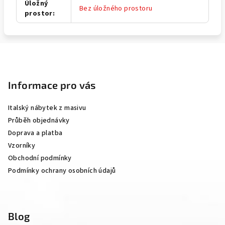
Úložný
Bez úložného prostoru
prostor
:
Z
á
p
Informace pro vás
a
Italský nábytek z masivu
t
Průběh objednávky
í
Doprava a platba
Vzorníky
Obchodní podmínky
Podmínky ochrany osobních údajů
Blog