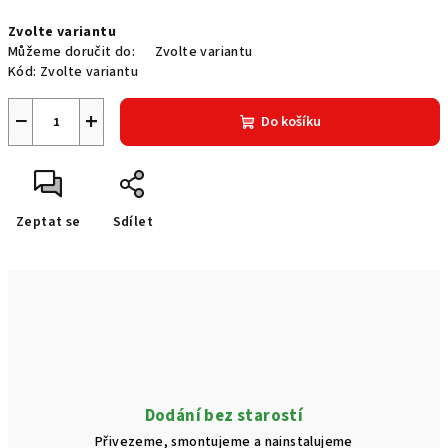
Měrná
Zvolte variantu
cena:
Můžeme doručit do:
Zvolte variantu
Kód:
Zvolte variantu
−
+
Do košíku
Zeptat se
Sdílet
Dodání bez starostí
Přivezeme, smontujeme a nainstalujeme