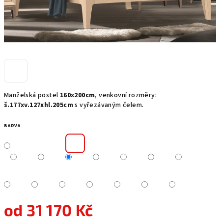
Manželská postel
160x200cm
, venkovní rozměry:
š.177xv.127xhl.205cm
s vyřezávaným čelem.
BARVA
od
31 170 Kč