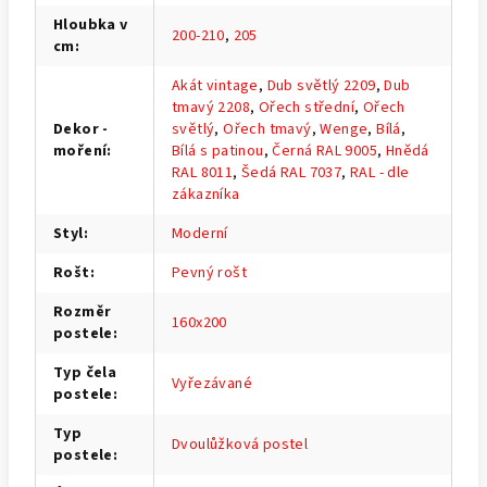
Hloubka v
200-210
,
205
cm
:
Akát vintage
,
Dub světlý 2209
,
Dub
tmavý 2208
,
Ořech střední
,
Ořech
Dekor -
světlý
,
Ořech tmavý
,
Wenge
,
Bílá
,
moření
:
Bílá s patinou
,
Černá RAL 9005
,
Hnědá
RAL 8011
,
Šedá RAL 7037
,
RAL - dle
zákazníka
Styl
:
Moderní
Rošt
:
Pevný rošt
Rozměr
160x200
postele
:
Typ čela
Vyřezávané
postele
:
Typ
Dvoulůžková postel
postele
: