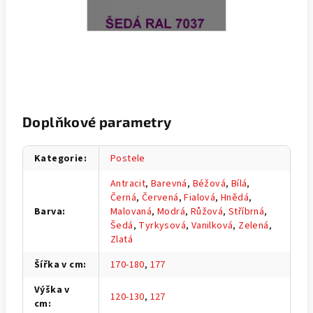
Doplňkové parametry
Kategorie
:
Postele
Antracit
,
Barevná
,
Béžová
,
Bílá
,
Černá
,
Červená
,
Fialová
,
Hnědá
,
Barva
:
Malovaná
,
Modrá
,
Růžová
,
Stříbrná
,
Šedá
,
Tyrkysová
,
Vanilková
,
Zelená
,
Zlatá
Šířka v cm
:
170-180
,
177
Výška v
120-130
,
127
cm
: