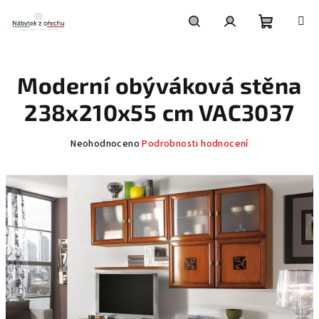
Přejít
na
obsah
Nákupní
Hledat
Přihlášení
Moderní obýváková stěna
košík
238x210x55 cm VAC3037
Průměrné
Neohodnoceno
Podrobnosti hodnocení
hodnocení
produktu
je
0,0
z
5
hvězdiček.