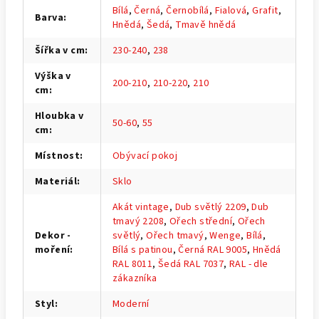
Bílá
,
Černá
,
Černobílá
,
Fialová
,
Grafit
,
Barva
:
Hnědá
,
Šedá
,
Tmavě hnědá
Šířka v cm
:
230-240
,
238
Výška v
200-210
,
210-220
,
210
cm
:
Hloubka v
50-60
,
55
cm
:
Místnost
:
Obývací pokoj
Materiál
:
Sklo
Akát vintage
,
Dub světlý 2209
,
Dub
tmavý 2208
,
Ořech střední
,
Ořech
Dekor -
světlý
,
Ořech tmavý
,
Wenge
,
Bílá
,
moření
:
Bílá s patinou
,
Černá RAL 9005
,
Hnědá
RAL 8011
,
Šedá RAL 7037
,
RAL - dle
zákazníka
Styl
:
Moderní