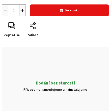
−
+
Do košíku
Zeptat se
Sdílet
Dodání bez starostí
Přivezeme, smontujeme a nainstalujeme