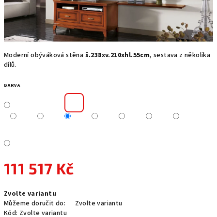
Moderní obýváková stěna
š.238xv.210xhl.55cm
, sestava z několika
dílů.
BARVA
111 517 Kč
Měrná
Zvolte variantu
cena:
Můžeme doručit do:
Zvolte variantu
Kód:
Zvolte variantu