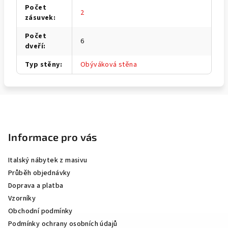
Počet
2
zásuvek
:
Počet
6
dveří
:
Typ stěny
:
Obýváková stěna
Z
á
p
Informace pro vás
a
Italský nábytek z masivu
t
Průběh objednávky
í
Doprava a platba
Vzorníky
Obchodní podmínky
Podmínky ochrany osobních údajů