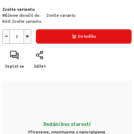
Měrná
Zvolte variantu
cena:
Můžeme doručit do:
Zvolte variantu
Kód:
Zvolte variantu
−
+
Do košíku
Zeptat se
Sdílet
Dodání bez starostí
Přivezeme, smontujeme a nainstalujeme