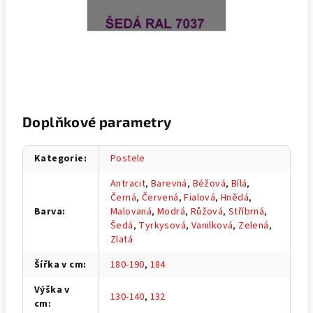
Doplňkové parametry
Kategorie
:
Postele
Antracit
,
Barevná
,
Béžová
,
Bílá
,
Černá
,
Červená
,
Fialová
,
Hnědá
,
Barva
:
Malovaná
,
Modrá
,
Růžová
,
Stříbrná
,
Šedá
,
Tyrkysová
,
Vanilková
,
Zelená
,
Zlatá
Šířka v cm
:
180-190
,
184
Výška v
130-140
,
132
cm
: