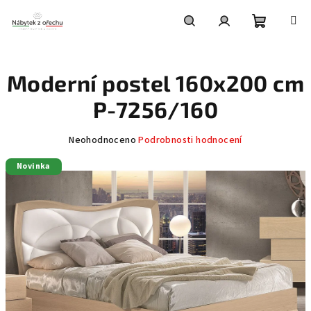
Přejít
na
obsah
Nákupní
Hledat
Přihlášení
Moderní postel 160x200 cm
košík
P-7256/160
Průměrné
Neohodnoceno
Podrobnosti hodnocení
hodnocení
Novinka
produktu
je
0,0
z
5
hvězdiček.