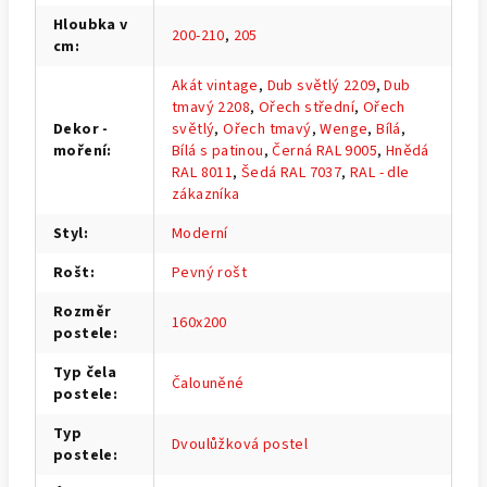
Hloubka v
200-210
,
205
cm
:
Akát vintage
,
Dub světlý 2209
,
Dub
tmavý 2208
,
Ořech střední
,
Ořech
Dekor -
světlý
,
Ořech tmavý
,
Wenge
,
Bílá
,
moření
:
Bílá s patinou
,
Černá RAL 9005
,
Hnědá
RAL 8011
,
Šedá RAL 7037
,
RAL - dle
zákazníka
Styl
:
Moderní
Rošt
:
Pevný rošt
Rozměr
160x200
postele
:
Typ čela
Čalouněné
postele
:
Typ
Dvoulůžková postel
postele
: