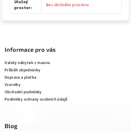
Úložný
Bez úložného prostoru
prostor
:
Z
á
p
Informace pro vás
a
Italský nábytek z masivu
t
Průběh objednávky
í
Doprava a platba
Vzorníky
Obchodní podmínky
Podmínky ochrany osobních údajů
Blog