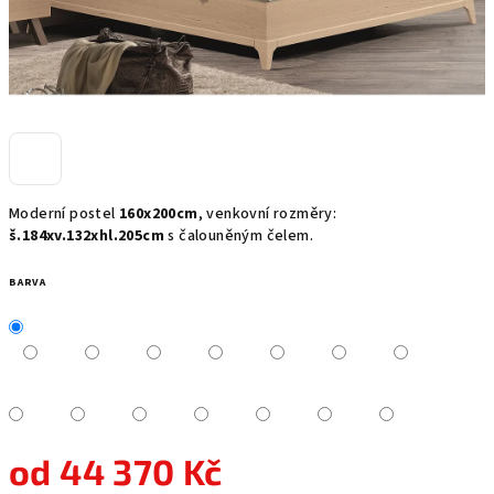
Moderní postel
160x200cm
, venkovní rozměry:
š.184xv.132xhl.205cm
s čalouněným čelem.
BARVA
od
44 370 Kč