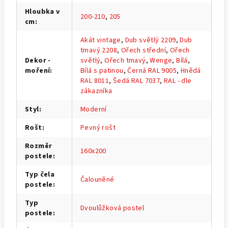
Hloubka v
200-210
,
205
cm
:
Akát vintage
,
Dub světlý 2209
,
Dub
tmavý 2208
,
Ořech střední
,
Ořech
Dekor -
světlý
,
Ořech tmavý
,
Wenge
,
Bílá
,
moření
:
Bílá s patinou
,
Černá RAL 9005
,
Hnědá
RAL 8011
,
Šedá RAL 7037
,
RAL - dle
zákazníka
Styl
:
Moderní
Rošt
:
Pevný rošt
Rozměr
160x200
postele
:
Typ čela
Čalouněné
postele
:
Typ
Dvoulůžková postel
postele
: