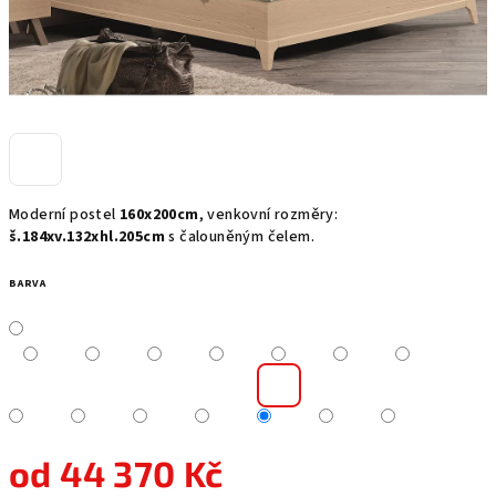
Moderní postel
160x200cm
, venkovní rozměry:
š.184xv.132xhl.205cm
s čalouněným čelem.
BARVA
od
44 370 Kč