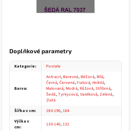
Doplňkové parametry
Kategorie
:
Postele
Antracit
,
Barevná
,
Béžová
,
Bílá
,
Černá
,
Červená
,
Fialová
,
Hnědá
,
Barva
:
Malovaná
,
Modrá
,
Růžová
,
Stříbrná
,
Šedá
,
Tyrkysová
,
Vanilková
,
Zelená
,
Zlatá
Šířka v cm
:
180-190
,
184
Výška v
130-140
,
132
cm
: