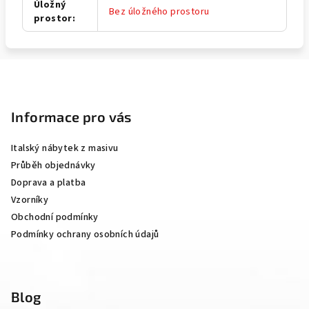
Úložný
Bez úložného prostoru
prostor
:
Z
á
p
Informace pro vás
a
Italský nábytek z masivu
t
Průběh objednávky
í
Doprava a platba
Vzorníky
Obchodní podmínky
Podmínky ochrany osobních údajů
Blog