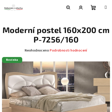
Přejít
na
obsah
Nákupní
Hledat
Přihlášení
Moderní postel 160x200 cm
košík
P-7256/160
Průměrné
Neohodnoceno
Podrobnosti hodnocení
hodnocení
Novinka
produktu
je
0,0
z
5
hvězdiček.