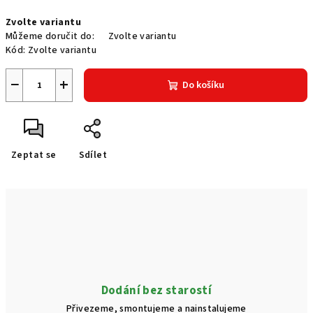
Měrná
Zvolte variantu
cena:
Můžeme doručit do:
Zvolte variantu
Kód:
Zvolte variantu
−
+
Do košíku
Zeptat se
Sdílet
Dodání bez starostí
Přivezeme, smontujeme a nainstalujeme