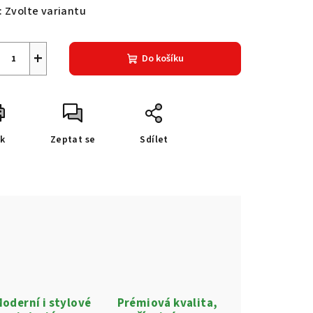
:
Zvolte variantu
+
Do košíku
sk
Zeptat se
Sdílet
oderní i stylové
Prémiová kvalita,