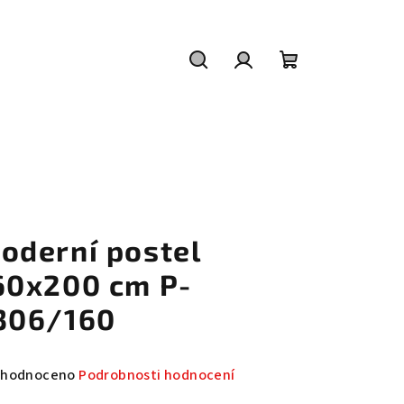
Hledat
Přihlášení
Nákupní
košík
oderní postel
60x200 cm P-
306/160
měrné
hodnoceno
Podrobnosti hodnocení
nocení