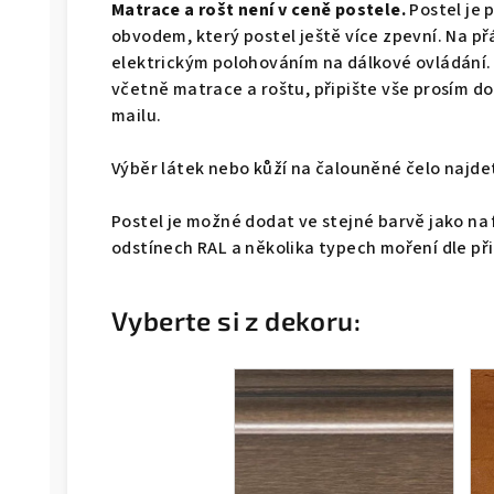
Matrace a rošt není v ceně postele.
Postel je 
obvodem, který postel ještě více zpevní. Na př
elektrickým polohováním na dálkové ovládání.
včetně matrace a roštu, připište vše prosím 
mailu.
Výběr látek nebo kůží na čalouněné čelo naj
Postel je možné dodat ve stejné barvě jako na 
odstínech RAL a několika typech moření dle př
Vyberte si z dekoru: