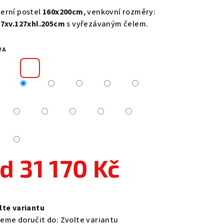
duktu
erní postel
160x200cm
, venkovní rozměry:
77xv.127xhl.205cm
s vyřezávaným čelem.
VA
zdiček.
od
31 170 Kč
ná
a:
lte variantu
eme doručit do:
Zvolte variantu