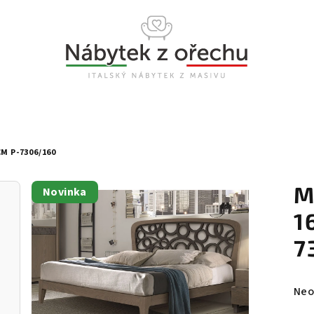
M P-7306/160
M
Novinka
1
7
Prů
Neo
hod