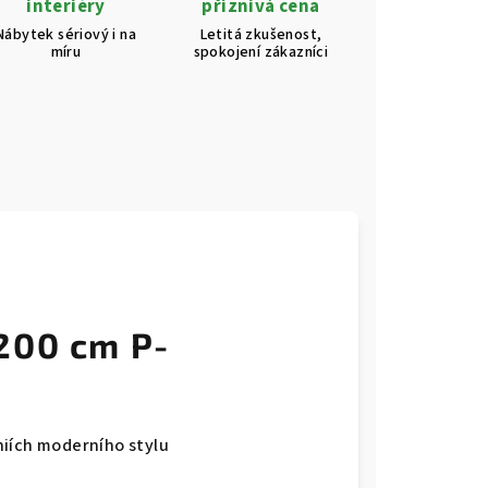
interiéry
příznivá cena
Nábytek sériový i na
Letitá zkušenost,
míru
spokojení zákazníci
200 cm P-
niích moderního stylu