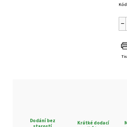
Kód
−
Ti
Dodání bez
Krátké dodací
M
starostí