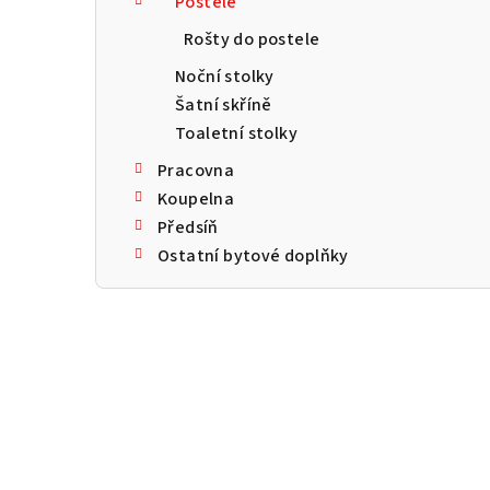
Postele
a
Rošty do postele
n
Noční stolky
n
Šatní skříně
Toaletní stolky
í
Pracovna
p
Koupelna
a
Předsíň
Ostatní bytové doplňky
n
e
l