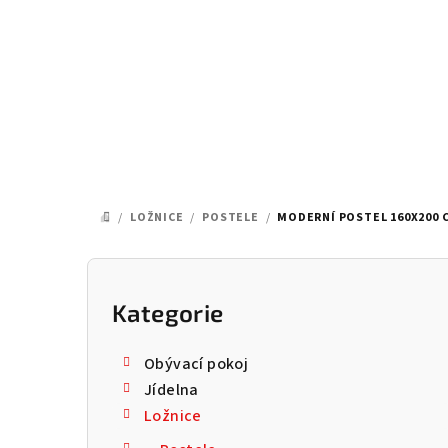
Přejít
na
obsah
/
LOŽNICE
/
POSTELE
/
MODERNÍ POSTEL 160X200 C
DOMŮ
P
o
Kategorie
Přeskočit
kategorie
s
Obývací pokoj
t
Jídelna
Ložnice
r