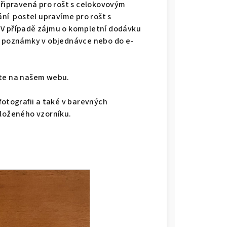
připravená pro rošt s celokovovým
ání postel upravíme pro rošt s
 V případě zájmu o kompletní dodávku
do poznámky v objednávce nebo do e-
dete na našem webu.
fotografii a také v barevných
iloženého vzorníku.