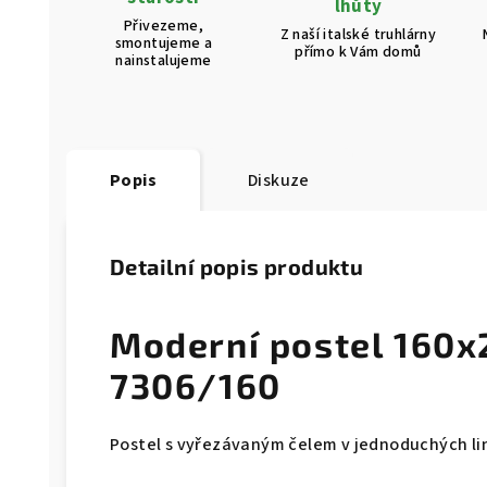
lhůty
Přivezeme,
Z naší italské truhlárny
smontujeme a
přímo k Vám domů
nainstalujeme
Popis
Diskuze
Detailní popis produktu
Moderní postel 160x
7306/160
Postel s vyřezávaným čelem v jednoduchých li