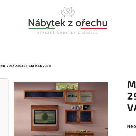
NA 295X210X58 CM VAR2050
M
2
V
Prů
Neo
hod