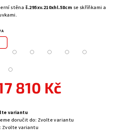
duktu
erní stěna
š.295xv.210xhl.58cm
se skříňkami a
uvkami.
VA
zdiček.
17 810 Kč
ná
a:
lte variantu
eme doručit do:
Zvolte variantu
:
Zvolte variantu