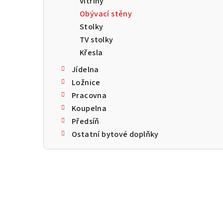
Vitríny
a
Obývací stěny
n
Stolky
TV stolky
n
Křesla
í
Jídelna
p
Ložnice
Pracovna
a
Koupelna
n
Předsíň
Ostatní bytové doplňky
e
l