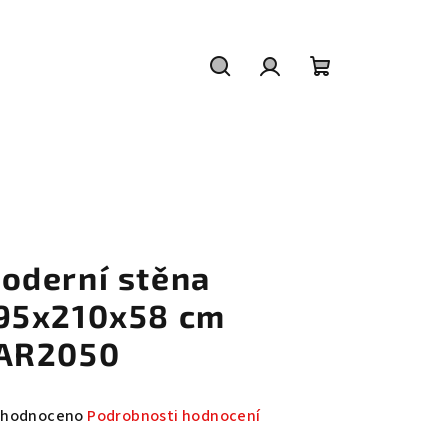
Hledat
Přihlášení
Nákupní
košík
oderní stěna
95x210x58 cm
AR2050
měrné
hodnoceno
Podrobnosti hodnocení
nocení