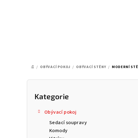
Přejít
na
obsah
/
OBÝVACÍ POKOJ
/
OBÝVACÍ STĚNY
/
MODERNÍ STĚ
DOMŮ
P
o
Kategorie
Přeskočit
kategorie
s
Obývací pokoj
t
Sedací soupravy
r
Komody