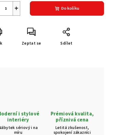
+
Do košíku
sk
Zeptat se
Sdílet
oderní i stylové
Prémiová kvalita,
interiéry
příznivá cena
Nábytek sériový i na
Letitá zkušenost,
míru
spokojení zákazníci