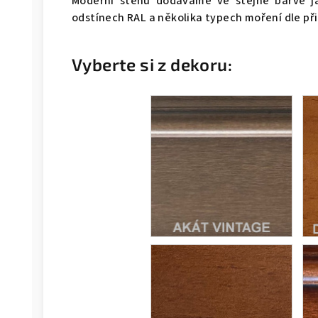
Moderní stěnu dodáváme ve stejné barvě ja
odstínech RAL a několika typech moření dle př
Vyberte si z dekoru: