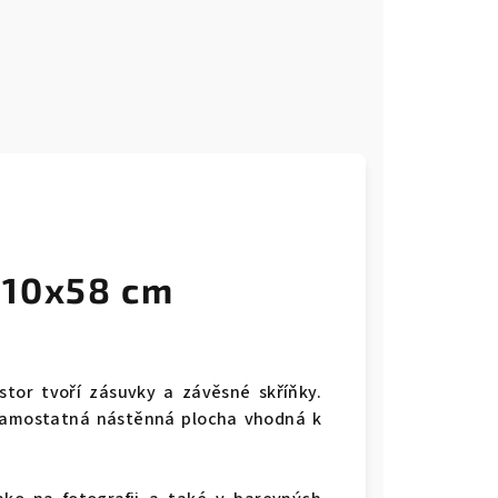
210x58 cm
tor tvoří zásuvky a závěsné skříňky.
a samostatná nástěnná plocha vhodná k