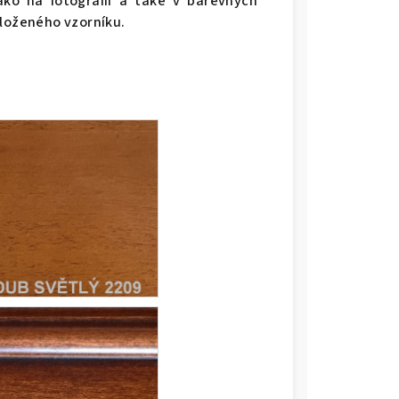
ko na fotografii a také v barevných
iloženého vzorníku.