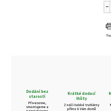
−
Ti
Dodání bez
Krátké dodací
M
starostí
lhůty
Přivezeme,
Z naší italské truhlárny
smontujeme a
přímo k Vám domů