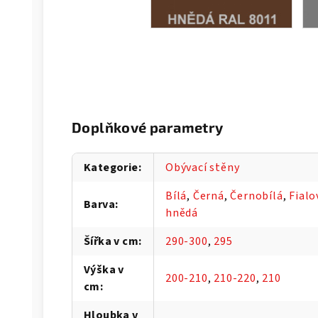
Doplňkové parametry
Kategorie
:
Obývací stěny
Bílá
,
Černá
,
Černobílá
,
Fialo
Barva
:
hnědá
Šířka v cm
:
290-300
,
295
Výška v
200-210
,
210-220
,
210
cm
:
Hloubka v