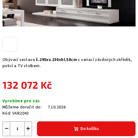
Obývací sestava
š.295xv.230xhl.58cm
s variací závěsných skříněk,
policí a TV stolkem.
132 072 Kč
Měrná
Vyrobíme pro vás
cena:
Můžeme doručit do:
7.10.2026
Kód:
VAR2043
−
+
Do košíku