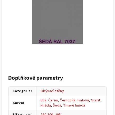
Doplňkové parametry
Kategorie
:
Obývací stěny
Bílá
,
Černá
,
Černobílá
,
Fialová
,
Grafit
,
Barva
:
Hnědá
,
Šedá
,
Tmavě hnědá
Šířka v cm
:
290-300
,
295