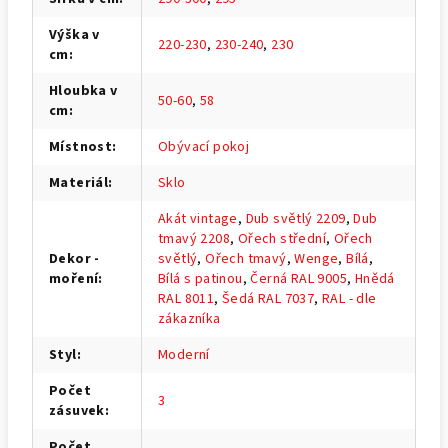
Výška v
220-230
,
230-240
,
230
cm
:
Hloubka v
50-60
,
58
cm
:
Místnost
:
Obývací pokoj
Materiál
:
Sklo
Akát vintage
,
Dub světlý 2209
,
Dub
tmavý 2208
,
Ořech střední
,
Ořech
Dekor -
světlý
,
Ořech tmavý
,
Wenge
,
Bílá
,
moření
:
Bílá s patinou
,
Černá RAL 9005
,
Hnědá
RAL 8011
,
Šedá RAL 7037
,
RAL - dle
zákazníka
Styl
:
Moderní
Počet
3
zásuvek
:
Počet