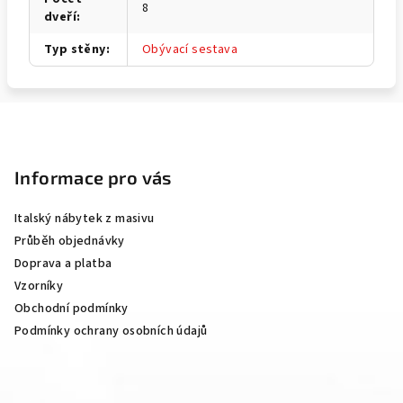
8
dveří
:
Typ stěny
:
Obývací sestava
Z
á
p
Informace pro vás
a
Italský nábytek z masivu
t
Průběh objednávky
í
Doprava a platba
Vzorníky
Obchodní podmínky
Podmínky ochrany osobních údajů