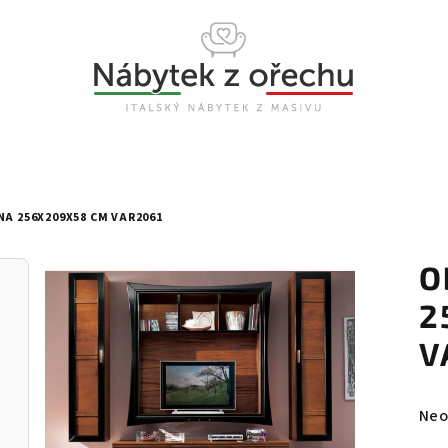
A 256X209X58 CM VAR2061
O
2
V
Prů
Neo
hod