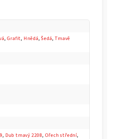
vá
,
Grafit
,
Hnědá
,
Šedá
,
Tmavě
09
,
Dub tmavý 2208
,
Ořech střední
,