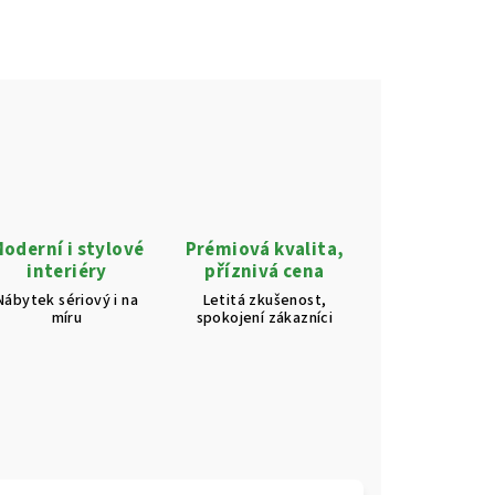
oderní i stylové
Prémiová kvalita,
interiéry
příznivá cena
Nábytek sériový i na
Letitá zkušenost,
míru
spokojení zákazníci