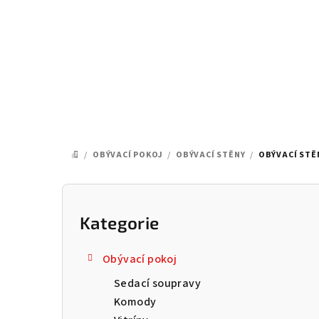
Přejít
na
obsah
/
OBÝVACÍ POKOJ
/
OBÝVACÍ STĚNY
/
OBÝVACÍ STĚN
DOMŮ
P
o
Kategorie
Přeskočit
kategorie
s
Obývací pokoj
t
Sedací soupravy
r
Komody