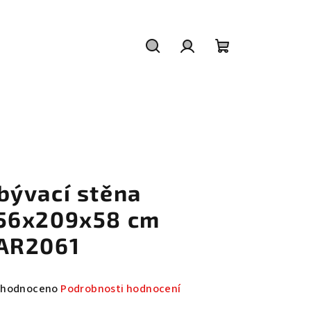
Hledat
Přihlášení
Nákupní
košík
bývací stěna
56x209x58 cm
AR2061
měrné
hodnoceno
Podrobnosti hodnocení
nocení