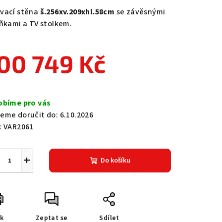
duktu
vací stěna
š.256xv.209xhl.58cm
se závěsnými
íňkami a TV stolkem.
00 749 Kč
zdiček.
ná
a:
obíme pro vás
eme doručit do:
6.10.2026
:
VAR2061
+
Do košíku
sk
Zeptat se
Sdílet