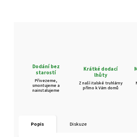
Dodání bez
Krátké dodací
M
starostí
lhůty
Přivezeme,
Z naší italské truhlárny
smontujeme a
přímo k Vám domů
nainstalujeme
Popis
Diskuze