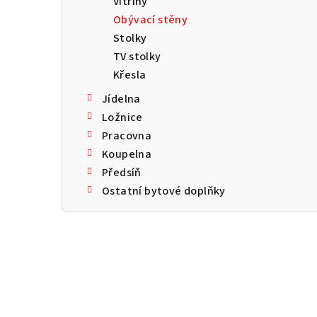
Vitríny
a
Obývací stěny
n
Stolky
TV stolky
n
Křesla
í
Jídelna
p
Ložnice
Pracovna
a
Koupelna
n
Předsíň
Ostatní bytové doplňky
e
l