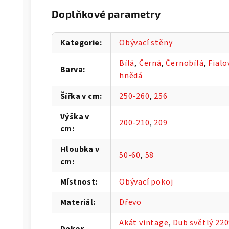
Doplňkové parametry
Kategorie
:
Obývací stěny
Bílá
,
Černá
,
Černobílá
,
Fialo
Barva
:
hnědá
Šířka v cm
:
250-260
,
256
Výška v
200-210
,
209
cm
:
Hloubka v
50-60
,
58
cm
:
Místnost
:
Obývací pokoj
Materiál
:
Dřevo
Akát vintage
,
Dub světlý 22