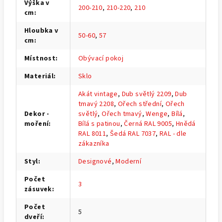
Výška v
200-210
,
210-220
,
210
cm
:
Hloubka v
50-60
,
57
cm
:
Místnost
:
Obývací pokoj
Materiál
:
Sklo
Akát vintage
,
Dub světlý 2209
,
Dub
tmavý 2208
,
Ořech střední
,
Ořech
Dekor -
světlý
,
Ořech tmavý
,
Wenge
,
Bílá
,
moření
:
Bílá s patinou
,
Černá RAL 9005
,
Hnědá
RAL 8011
,
Šedá RAL 7037
,
RAL - dle
zákazníka
Styl
:
Designové
,
Moderní
Počet
3
zásuvek
:
Počet
5
dveří
: