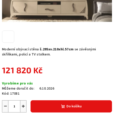
Moderní obývací stěna
š.295xv.210xhl.57cm
se závěsnými
skříňkami, policí a TV stolkem.
121 820 Kč
Měrná
Vyrobíme pro vás
cena:
Můžeme doručit do:
6.10.2026
Kód:
17081
−
+
Do košíku