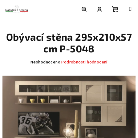
Přejít
na
obsah
Nákupní
Hledat
Přihlášení
Obývací stěna 295x210x57
košík
cm P-5048
Průměrné
Neohodnoceno
Podrobnosti hodnocení
hodnocení
produktu
je
0,0
z
5
hvězdiček.