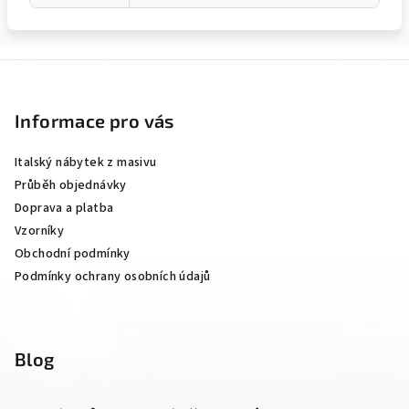
Z
á
p
Informace pro vás
a
Italský nábytek z masivu
t
Průběh objednávky
í
Doprava a platba
Vzorníky
Obchodní podmínky
Podmínky ochrany osobních údajů
Blog