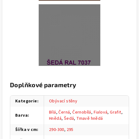
Doplňkové parametry
Kategorie
:
Obývací stěny
Bílá
,
Černá
,
Černobílá
,
Fialová
,
Grafit
,
Barva
:
Hnědá
,
Šedá
,
Tmavě hnědá
Šířka v cm
:
290-300
,
295