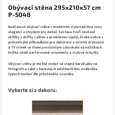
Obývací stěna 295x210x57 cm
P-5048
Nadčasová obývací stěna v moderním stylu nadchne svou
elegancí a smyslem pro detail. Sestavu tvoří závěsné
skříňky s dvířky s plnou a prosklenou výplní, široká police s
jednotlivými přihrádkami pro dekorace a ostatní drobnosti
a TV stolek se třemi prostornými zásuvkami na nožičkách.
Dvířka zdobí perforované ornamenty a stylové úchytky.
Obývací stěnu je možné dodat ve stejné barvě jako na
fotografii a také v barevných odstínech RAL a několika
typech moření dle přiloženého vzorníku.
Vyberte si z dekoru: