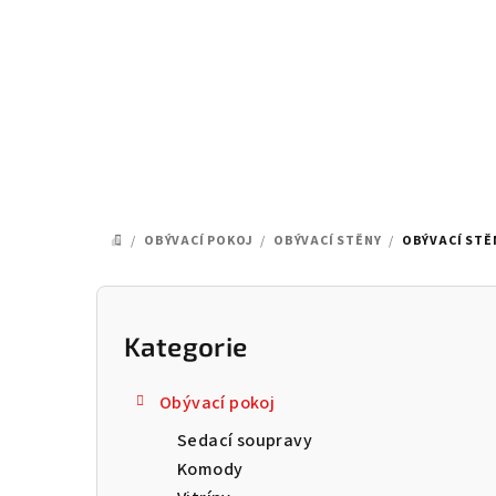
Přejít
na
obsah
/
OBÝVACÍ POKOJ
/
OBÝVACÍ STĚNY
/
OBÝVACÍ STĚN
DOMŮ
P
o
Kategorie
Přeskočit
kategorie
s
Obývací pokoj
t
Sedací soupravy
r
Komody