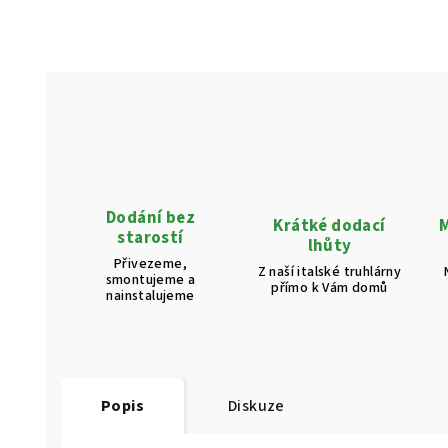
Dodání bez
Krátké dodací
M
starostí
lhůty
Přivezeme,
Z naší italské truhlárny
smontujeme a
přímo k Vám domů
nainstalujeme
Popis
Diskuze