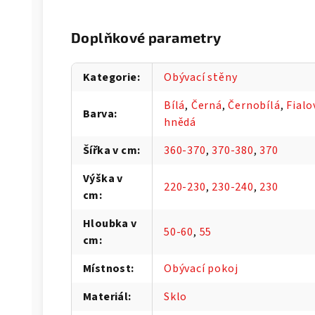
Doplňkové parametry
Kategorie
:
Obývací stěny
Bílá
,
Černá
,
Černobílá
,
Fialo
Barva
:
hnědá
Šířka v cm
:
360-370
,
370-380
,
370
Výška v
220-230
,
230-240
,
230
cm
:
Hloubka v
50-60
,
55
cm
:
Místnost
:
Obývací pokoj
Materiál
:
Sklo