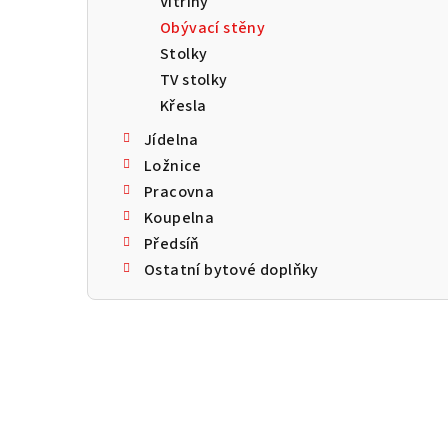
Vitríny
a
Obývací stěny
n
Stolky
TV stolky
n
Křesla
í
Jídelna
p
Ložnice
Pracovna
a
Koupelna
n
Předsíň
Ostatní bytové doplňky
e
l