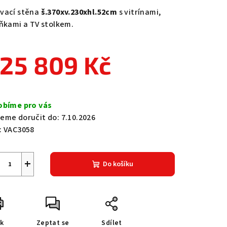
duktu
vací stěna
š.370xv.230xhl.52cm
s vitrínami,
íňkami a TV stolkem.
25 809 Kč
zdiček.
ná
a:
obíme pro vás
eme doručit do:
7.10.2026
:
VAC3058
+
Do košíku
sk
Zeptat se
Sdílet