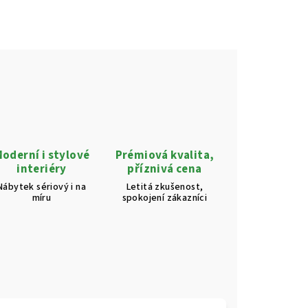
oderní i stylové
Prémiová kvalita,
interiéry
příznivá cena
Nábytek sériový i na
Letitá zkušenost,
míru
spokojení zákazníci