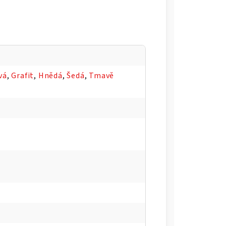
vá
,
Grafit
,
Hnědá
,
Šedá
,
Tmavě