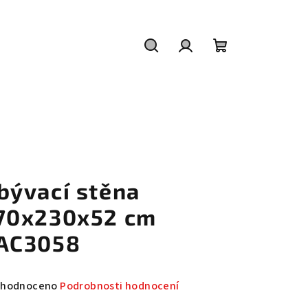
Hledat
Přihlášení
Nákupní
košík
bývací stěna
70x230x52 cm
AC3058
měrné
hodnoceno
Podrobnosti hodnocení
nocení