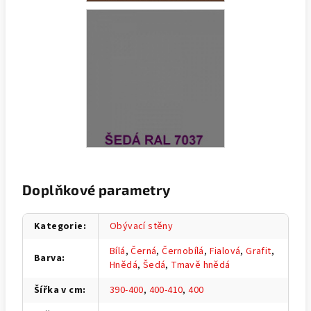
Doplňkové parametry
Kategorie
:
Obývací stěny
Bílá
,
Černá
,
Černobílá
,
Fialová
,
Grafit
,
Barva
:
Hnědá
,
Šedá
,
Tmavě hnědá
Šířka v cm
:
390-400
,
400-410
,
400