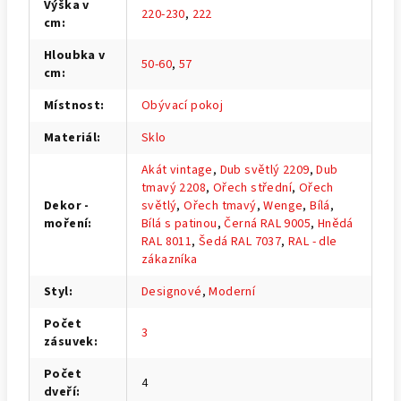
Výška v
220-230
,
222
cm
:
Hloubka v
50-60
,
57
cm
:
Místnost
:
Obývací pokoj
Materiál
:
Sklo
Akát vintage
,
Dub světlý 2209
,
Dub
tmavý 2208
,
Ořech střední
,
Ořech
Dekor -
světlý
,
Ořech tmavý
,
Wenge
,
Bílá
,
moření
:
Bílá s patinou
,
Černá RAL 9005
,
Hnědá
RAL 8011
,
Šedá RAL 7037
,
RAL - dle
zákazníka
Styl
:
Designové
,
Moderní
Počet
3
zásuvek
:
Počet
4
dveří
: