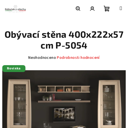
Přejít
na
obsah
Nákupní
Hledat
Přihlášení
Obývací stěna 400x222x57
košík
cm P-5054
Průměrné
Neohodnoceno
Podrobnosti hodnocení
hodnocení
Novinka
produktu
je
0,0
z
5
hvězdiček.