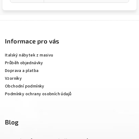
Z
á
p
Informace pro vás
a
Italský nábytek z masivu
t
Průběh objednávky
í
Doprava a platba
Vzorníky
Obchodní podmínky
Podmínky ochrany osobních údajů
Blog