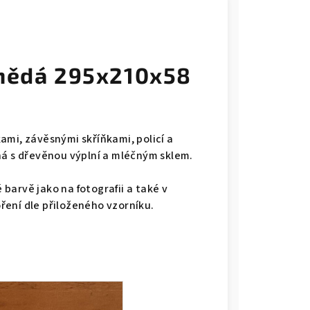
hnědá 295x210x58
ami, závěsnými skříňkami, policí a
ná s dřevěnou výplní a mléčným sklem.
barvě jako na fotografii a také v
ení dle přiloženého vzorníku.