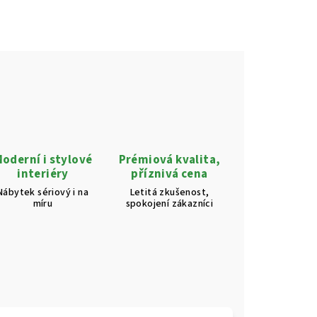
oderní i stylové
Prémiová kvalita,
interiéry
příznivá cena
Nábytek sériový i na
Letitá zkušenost,
míru
spokojení zákazníci