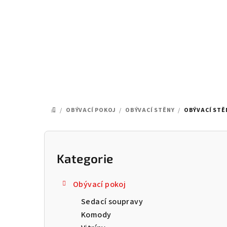
Přejít
na
obsah
/
OBÝVACÍ POKOJ
/
OBÝVACÍ STĚNY
/
OBÝVACÍ STĚ
DOMŮ
P
o
Kategorie
Přeskočit
kategorie
s
Obývací pokoj
t
Sedací soupravy
r
Komody