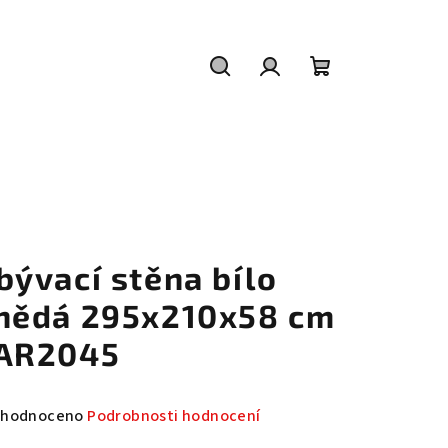
Hledat
Přihlášení
Nákupní
košík
bývací stěna bílo
nědá 295x210x58 cm
AR2045
měrné
hodnoceno
Podrobnosti hodnocení
nocení