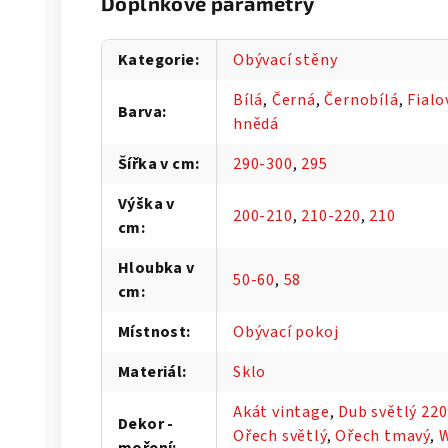
Doplňkové parametry
Kategorie
:
Obývací stěny
Bílá
,
Černá
,
Černobílá
,
Fialo
Barva
:
hnědá
Šířka v cm
:
290-300
,
295
Výška v
200-210
,
210-220
,
210
cm
:
Hloubka v
50-60
,
58
cm
:
Místnost
:
Obývací pokoj
Materiál
:
Sklo
Akát vintage
,
Dub světlý 22
Dekor -
Ořech světlý
,
Ořech tmavý
,