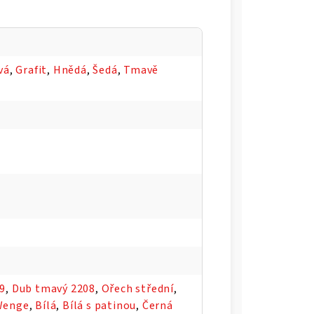
vá
,
Grafit
,
Hnědá
,
Šedá
,
Tmavě
09
,
Dub tmavý 2208
,
Ořech střední
,
Wenge
,
Bílá
,
Bílá s patinou
,
Černá