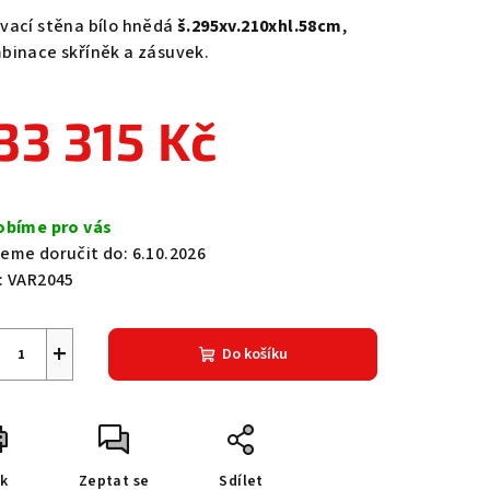
duktu
vací stěna bílo hnědá
š.295xv.210xhl.58cm
,
binace skříněk a zásuvek.
33 315 Kč
zdiček.
ná
a:
obíme pro vás
eme doručit do:
6.10.2026
:
VAR2045
+
Do košíku
sk
Zeptat se
Sdílet