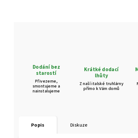
Dodání bez
Krátké dodací
M
starostí
lhůty
Přivezeme,
Z naší italské truhlárny
smontujeme a
přímo k Vám domů
nainstalujeme
Popis
Diskuze