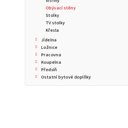
Vitríny
a
Obývací stěny
n
Stolky
TV stolky
n
Křesla
í
Jídelna
p
Ložnice
Pracovna
a
Koupelna
n
Předsíň
Ostatní bytové doplňky
e
l