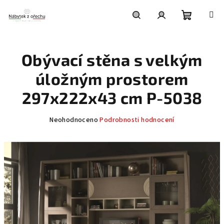
Přejít
na
obsah
Nákupní
Hledat
Přihlášení
Obývací stěna s velkým
košík
úložným prostorem
297x222x43 cm P-5038
Průměrné
Neohodnoceno
Podrobnosti hodnocení
hodnocení
produktu
je
0,0
z
5
hvězdiček.