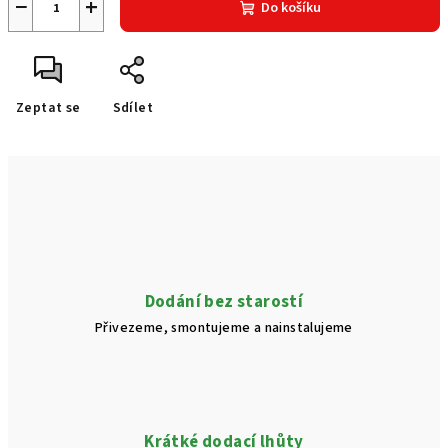
−
+
Do košíku
Zeptat se
Sdílet
Dodání bez starostí
Přivezeme, smontujeme a nainstalujeme
Krátké dodací lhůty