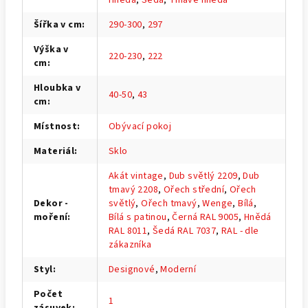
Šířka v cm
:
290-300
,
297
Výška v
220-230
,
222
cm
:
Hloubka v
40-50
,
43
cm
:
Místnost
:
Obývací pokoj
Materiál
:
Sklo
Akát vintage
,
Dub světlý 2209
,
Dub
tmavý 2208
,
Ořech střední
,
Ořech
Dekor -
světlý
,
Ořech tmavý
,
Wenge
,
Bílá
,
moření
:
Bílá s patinou
,
Černá RAL 9005
,
Hnědá
RAL 8011
,
Šedá RAL 7037
,
RAL - dle
zákazníka
Styl
:
Designové
,
Moderní
Počet
1
zásuvek
: