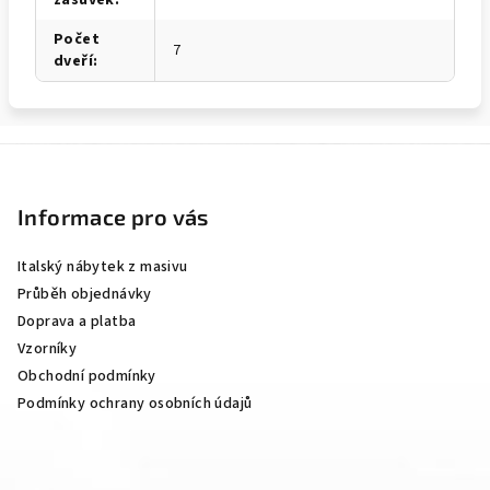
Počet
7
dveří
:
Z
á
p
Informace pro vás
a
Italský nábytek z masivu
t
Průběh objednávky
í
Doprava a platba
Vzorníky
Obchodní podmínky
Podmínky ochrany osobních údajů