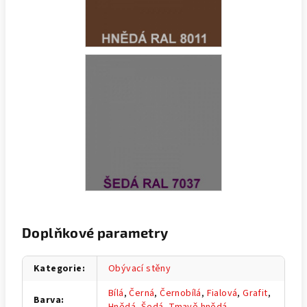
Doplňkové parametry
Kategorie
:
Obývací stěny
Bílá
,
Černá
,
Černobílá
,
Fialová
,
Grafit
,
Barva
:
Hnědá
,
Šedá
,
Tmavě hnědá