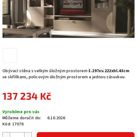
Obývací stěna s velkým úložným prostorem
š.297xv.222xhl.43cm
se skříňkami, policovým úložným prostorem a jednou zásuvkou.
137 234 Kč
Měrná
Vyrobíme pro vás
cena:
Můžeme doručit do:
6.10.2026
Kód:
17076