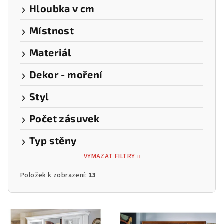
Hloubka v cm
Místnost
Materiál
Dekor - moření
Styl
Počet zásuvek
Typ stěny
VYMAZAT FILTRY
Položek k zobrazení:
13
V
ý