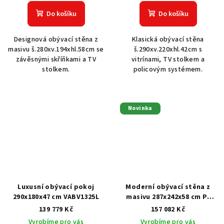
Do košíku
Do košíku
Designová obývací stěna z
Klasická obývací stěna
masivu š.280xv.194xhl.58cm se
š.290xv.220xhl.42cm s
závěsnými skříňkami a TV
vitrínami, TV stolkem a
stolkem.
policovým systémem.
Novinka
Luxusní obývací pokoj
Moderní obývací stěna z
290x180x47 cm VABV1325L
masivu 287x242x58 cm P-
7167
139 779 Kč
157 082 Kč
Vyrobíme pro vás
Vyrobíme pro vás