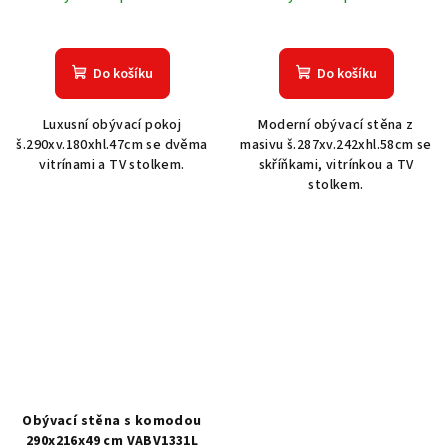
Do košíku
Do košíku
Luxusní obývací pokoj
Moderní obývací stěna z
š.290xv.180xhl.47cm se dvěma
masivu š.287xv.242xhl.58cm se
vitrínami a TV stolkem.
skříňkami, vitrínkou a TV
stolkem.
Obývací stěna s komodou
290x216x49 cm VABV1331L