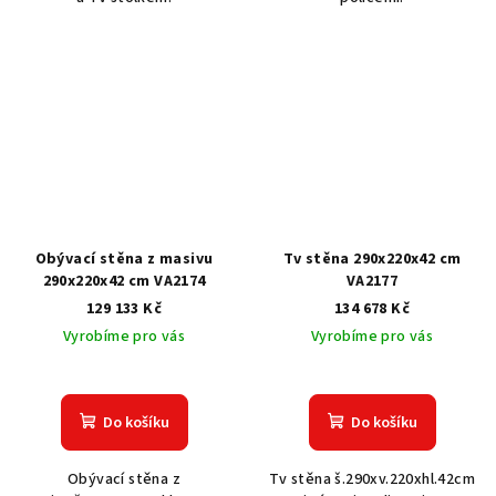
Obývací stěna z masivu
Tv stěna 290x220x42 cm
290x220x42 cm VA2174
VA2177
129 133 Kč
134 678 Kč
Vyrobíme pro vás
Vyrobíme pro vás
Do košíku
Do košíku
Obývací stěna z
Tv stěna š.290xv.220xhl.42cm