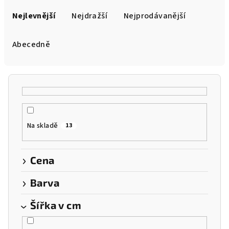
Ř
a
Nejlevnější
Nejdražší
Nejprodávanější
z
e
Abecedně
n
í
p
r
o
Na skladě
13
d
u
k
Cena
t
Barva
ů
Šířka v cm