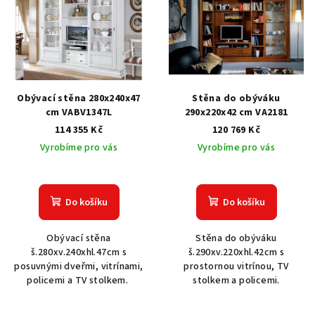
p
i
s
p
r
Obývací stěna 280x240x47
Stěna do obýváku
o
cm VABV1347L
290x220x42 cm VA2181
114 355 Kč
120 769 Kč
d
Vyrobíme pro vás
Vyrobíme pro vás
u
k
t
Do košíku
Do košíku
ů
Obývací stěna
Stěna do obýváku
š.280xv.240xhl.47cm s
š.290xv.220xhl.42cm s
posuvnými dveřmi, vitrínami,
prostornou vitrínou, TV
policemi a TV stolkem.
stolkem a policemi.