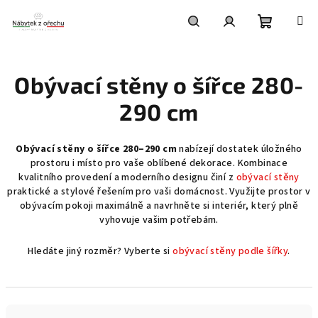
Přejít
na
obsah
Nákupní
Hledat
Přihlášení
Obývací stěny o šířce 280-
košík
290 cm
Obývací stěny o šířce 280–290 cm
nabízejí dostatek úložného
prostoru i místo pro vaše oblíbené dekorace. Kombinace
kvalitního provedení a moderního designu činí z
obývací stěny
praktické a stylové řešením pro vaši domácnost. Využijte prostor v
obývacím pokoji maximálně a navrhněte si interiér, který plně
vyhovuje vašim potřebám.
Hledáte jiný rozměr? Vyberte si
obývací stěny podle šířky
.