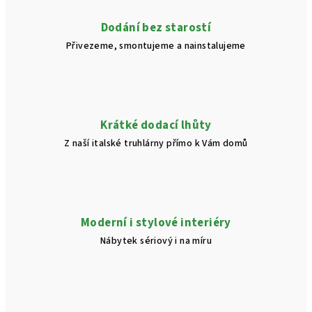
c
í
Dodání bez starostí
p
Přivezeme, smontujeme a nainstalujeme
r
v
k
y
v
Krátké dodací lhůty
ý
Z naší italské truhlárny přímo k Vám domů
p
i
s
u
Moderní i stylové interiéry
Nábytek sériový i na míru