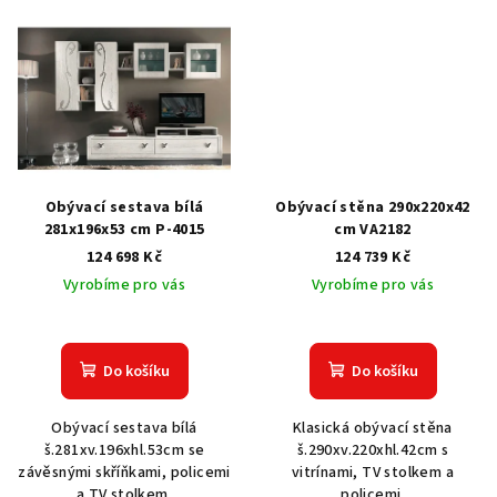
Obývací sestava bílá
Obývací stěna 290x220x42
281x196x53 cm P-4015
cm VA2182
124 698 Kč
124 739 Kč
Vyrobíme pro vás
Vyrobíme pro vás
Do košíku
Do košíku
Obývací sestava bílá
Klasická obývací stěna
š.281xv.196xhl.53cm se
š.290xv.220xhl.42cm s
závěsnými skříňkami, policemi
vitrínami, TV stolkem a
a TV stolkem.
policemi.