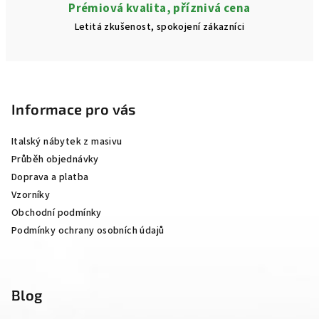
Prémiová kvalita, příznivá cena
Letitá zkušenost, spokojení zákazníci
Z
á
p
Informace pro vás
a
Italský nábytek z masivu
t
Průběh objednávky
í
Doprava a platba
Vzorníky
Obchodní podmínky
Podmínky ochrany osobních údajů
Blog