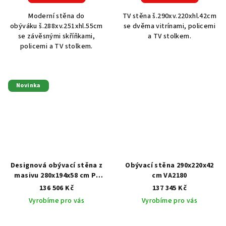
Moderní stěna do
TV stěna š.290xv.220xhl.42cm
obýváku š.288xv.251xhl.55cm
se dvěma vitrínami, policemi
se závěsnými skříňkami,
a TV stolkem.
policemi a TV stolkem.
Novinka
Designová obývací stěna z
Obývací stěna 290x220x42
masivu 280x194x58 cm P-
cm VA2180
7187
136 506 Kč
137 345 Kč
Vyrobíme pro vás
Vyrobíme pro vás