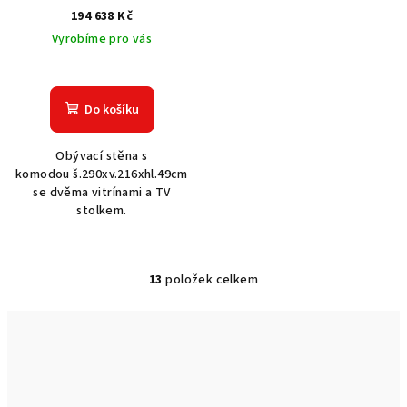
194 638 Kč
Vyrobíme pro vás
Do košíku
Obývací stěna s
komodou š.290xv.216xhl.49cm
se dvěma vitrínami a TV
stolkem.
13
položek celkem
O
v
l
á
d
a