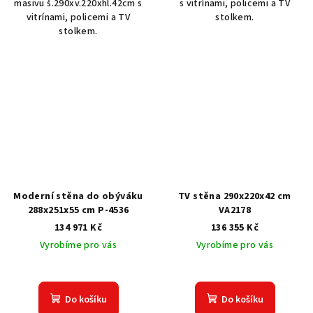
masivu š.290xv.220xhl.42cm s
s vitrínami, policemi a TV
vitrínami, policemi a TV
stolkem.
stolkem.
Moderní stěna do obýváku
TV stěna 290x220x42 cm
288x251x55 cm P-4536
VA2178
134 971 Kč
136 355 Kč
Vyrobíme pro vás
Vyrobíme pro vás
Do košíku
Do košíku