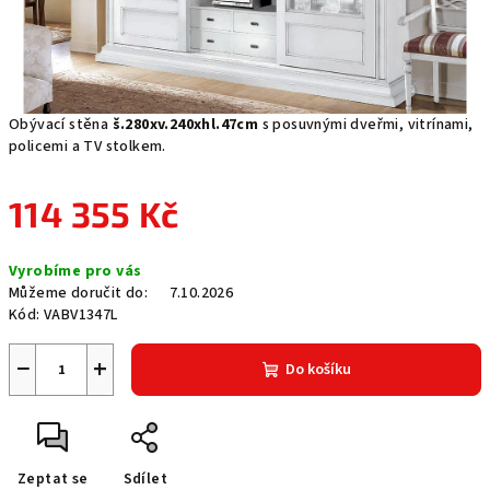
Obývací stěna
š.280xv.240xhl.47cm
s posuvnými dveřmi, vitrínami,
policemi a TV stolkem.
114 355 Kč
Měrná
Vyrobíme pro vás
cena:
Můžeme doručit do:
7.10.2026
Kód:
VABV1347L
−
+
Do košíku
Zeptat se
Sdílet