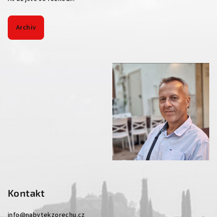
Archiv
Kontakt
info
@
nabytekzorechu.cz