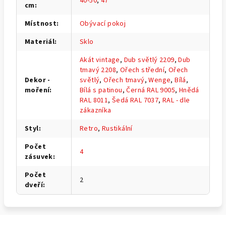
40-50
,
47
cm
:
Místnost
:
Obývací pokoj
Materiál
:
Sklo
Akát vintage
,
Dub světlý 2209
,
Dub
tmavý 2208
,
Ořech střední
,
Ořech
Dekor -
světlý
,
Ořech tmavý
,
Wenge
,
Bílá
,
moření
:
Bílá s patinou
,
Černá RAL 9005
,
Hnědá
RAL 8011
,
Šedá RAL 7037
,
RAL - dle
zákazníka
Styl
:
Retro
,
Rustikální
Počet
4
zásuvek
:
Počet
2
dveří
: