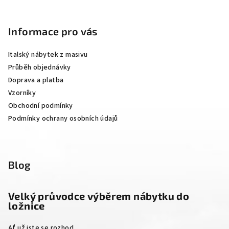
Z
á
p
Informace pro vás
a
Italský nábytek z masivu
t
Průběh objednávky
í
Doprava a platba
Vzorníky
Obchodní podmínky
Podmínky ochrany osobních údajů
Blog
Velký průvodce výběrem nábytku do
ložnice
Ať už jste se rozhod...