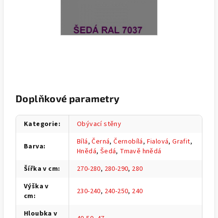
Doplňkové parametry
Kategorie
:
Obývací stěny
Bílá
,
Černá
,
Černobílá
,
Fialová
,
Grafit
,
Barva
:
Hnědá
,
Šedá
,
Tmavě hnědá
Šířka v cm
:
270-280
,
280-290
,
280
Výška v
230-240
,
240-250
,
240
cm
:
Hloubka v