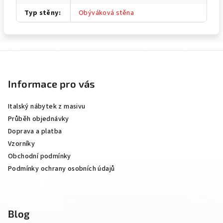
Typ stěny
:
Obýváková stěna
Z
á
p
Informace pro vás
a
Italský nábytek z masivu
t
Průběh objednávky
í
Doprava a platba
Vzorníky
Obchodní podmínky
Podmínky ochrany osobních údajů
Blog