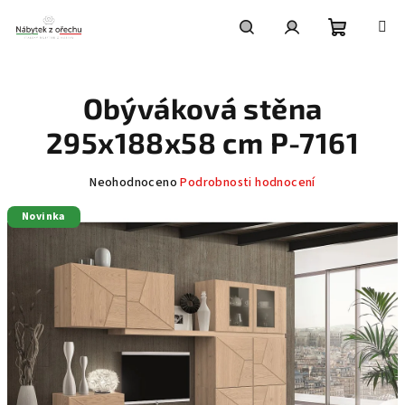
Přejít
na
obsah
Nákupní
Hledat
Přihlášení
Obýváková stěna
košík
295x188x58 cm P-7161
Průměrné
Neohodnoceno
Podrobnosti hodnocení
hodnocení
Novinka
produktu
je
0,0
z
5
hvězdiček.