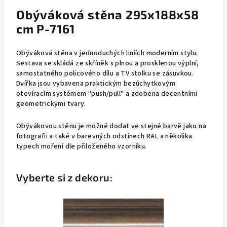
Obýváková stěna 295x188x58
cm P-7161
Obýváková stěna v jednoduchých liniích moderním stylu.
Sestava se skládá ze skříněk s plnou a prosklenou výplní,
samostatného policového dílu a TV stolku se zásuvkou.
Dvířka jsou vybavena praktickým bezúchytkovým
otevíracím systémem "push/pull" a zdobena decentními
geometrickými tvary.
Obývákovou stěnu je možné dodat ve stejné barvě jako na
fotografii a také v barevných odstínech RAL a několika
typech moření dle přiloženého vzorníku.
Vyberte si z dekoru: