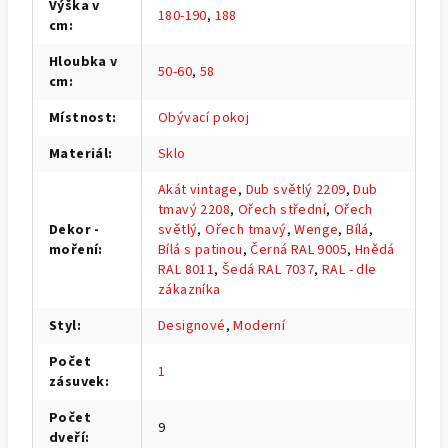
Výška v
180-190
,
188
cm
:
Hloubka v
50-60
,
58
cm
:
Místnost
:
Obývací pokoj
Materiál
:
Sklo
Akát vintage
,
Dub světlý 2209
,
Dub
tmavý 2208
,
Ořech střední
,
Ořech
Dekor -
světlý
,
Ořech tmavý
,
Wenge
,
Bílá
,
moření
:
Bílá s patinou
,
Černá RAL 9005
,
Hnědá
RAL 8011
,
Šedá RAL 7037
,
RAL - dle
zákazníka
Styl
:
Designové
,
Moderní
Počet
1
zásuvek
:
Počet
9
dveří
: