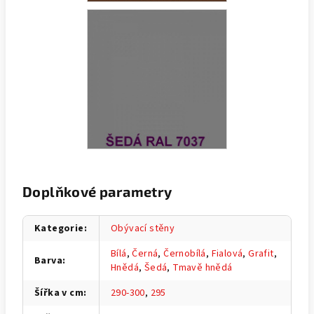
Doplňkové parametry
Kategorie
:
Obývací stěny
Bílá
,
Černá
,
Černobílá
,
Fialová
,
Grafit
,
Barva
:
Hnědá
,
Šedá
,
Tmavě hnědá
Šířka v cm
:
290-300
,
295