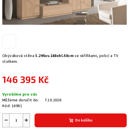
Obýváková stěna
š.295xv.188xhl.58cm
se skříňkami, policí a TV
stolkem.
146 395 Kč
Měrná
Vyrobíme pro vás
cena:
Můžeme doručit do:
7.10.2026
Kód:
16981
−
+
Do košíku