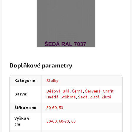
Doplňkové parametry
Kategorie
:
Stolky
Béžová
,
Bílá
,
Černá
,
Červená
,
Grafit
,
Barva
:
Hnědá
,
Stříbrná
,
Šedá
,
Zlatá
,
Žlutá
Šířka v cm
:
50-60
,
53
Výška v
50-60
,
60-70
,
60
cm
: