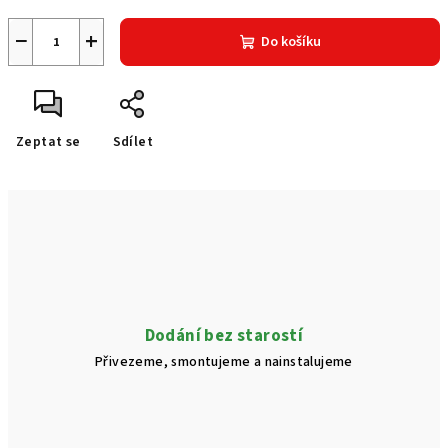
−
+
Do košíku
Zeptat se
Sdílet
Dodání bez starostí
Přivezeme, smontujeme a nainstalujeme