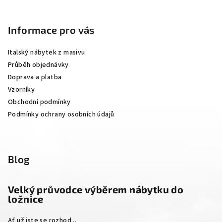
Z
á
p
Informace pro vás
a
Italský nábytek z masivu
t
Průběh objednávky
í
Doprava a platba
Vzorníky
Obchodní podmínky
Podmínky ochrany osobních údajů
Blog
Velký průvodce výběrem nábytku do
ložnice
Ať už jste se rozhod...