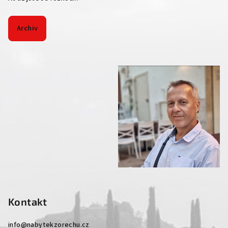
Archiv
Kontakt
info
@
nabytekzorechu.cz