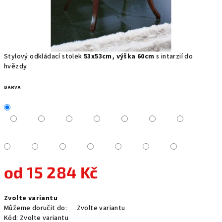
Stylový odkládací stolek
53x53cm, výška 60cm
s intarzií do
hvězdy.
BARVA
od
15 284 Kč
Měrná
Zvolte variantu
cena:
Můžeme doručit do:
Zvolte variantu
Kód:
Zvolte variantu