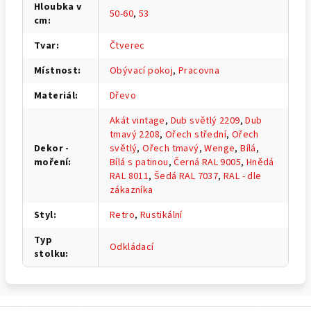
Hloubka v
50-60
,
53
cm
:
Tvar
:
Čtverec
Místnost
:
Obývací pokoj
,
Pracovna
Materiál
:
Dřevo
Akát vintage
,
Dub světlý 2209
,
Dub
tmavý 2208
,
Ořech střední
,
Ořech
Dekor -
světlý
,
Ořech tmavý
,
Wenge
,
Bílá
,
moření
:
Bílá s patinou
,
Černá RAL 9005
,
Hnědá
RAL 8011
,
Šedá RAL 7037
,
RAL - dle
zákazníka
Styl
:
Retro
,
Rustikální
Typ
Odkládací
stolku
: