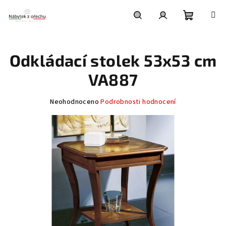
Přejít
na
obsah
Nákupní
Hledat
Přihlášení
Odkládací stolek 53x53 cm
košík
VA887
Průměrné
Neohodnoceno
Podrobnosti hodnocení
hodnocení
produktu
je
0,0
z
5
hvězdiček.