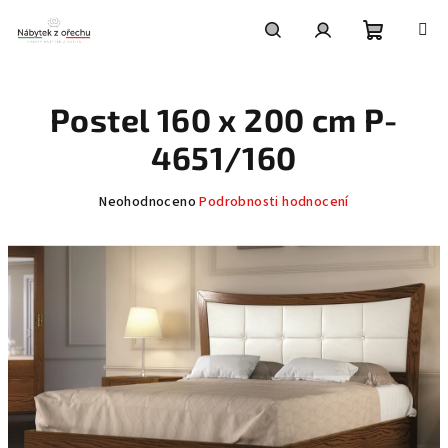
Přejít
na
obsah
Nákupní
Hledat
Přihlášení
Postel 160 x 200 cm P-
košík
4651/160
Průměrné
Neohodnoceno
Podrobnosti hodnocení
hodnocení
produktu
je
0,0
z
5
hvězdiček.