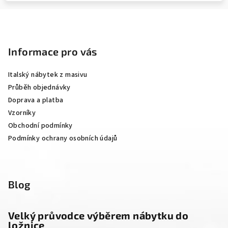
Z
á
p
Informace pro vás
a
Italský nábytek z masivu
t
Průběh objednávky
í
Doprava a platba
Vzorníky
Obchodní podmínky
Podmínky ochrany osobních údajů
Blog
Velký průvodce výběrem nábytku do
ložnice