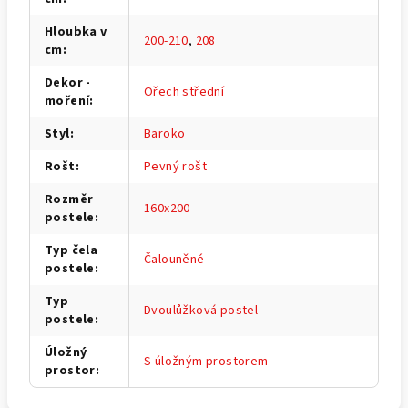
Hloubka v
200-210
,
208
cm
:
Dekor -
Ořech střední
moření
:
Styl
:
Baroko
Rošt
:
Pevný rošt
Rozměr
160x200
postele
:
Typ čela
Čalouněné
postele
:
Typ
Dvoulůžková postel
postele
:
Úložný
S úložným prostorem
prostor
: