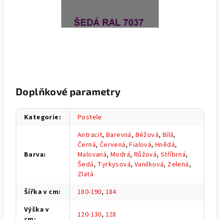
Doplňkové parametry
Kategorie
:
Postele
Antracit
,
Barevná
,
Béžová
,
Bílá
,
Černá
,
Červená
,
Fialová
,
Hnědá
,
Barva
:
Malovaná
,
Modrá
,
Růžová
,
Stříbrná
,
Šedá
,
Tyrkysová
,
Vanilková
,
Zelená
,
Zlatá
Šířka v cm
:
180-190
,
184
Výška v
120-130
,
128
cm
: