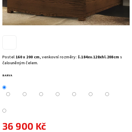
Postel
160 x 200 cm
, venkovní rozměry:
š.184xv.128xhl.208cm
s
čalouněným čelem.
BARVA
36 900 Kč