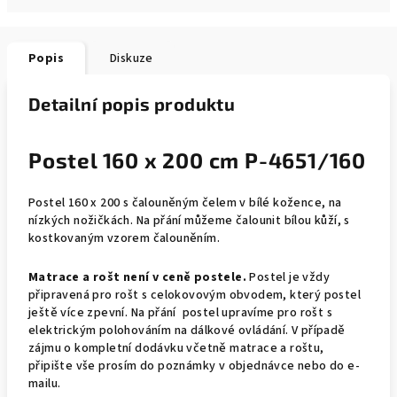
Popis
Diskuze
Detailní popis produktu
Postel 160 x 200 cm P-4651/160
Postel 160 x 200 s čalouněným čelem v bílé kožence, na
nízkých nožičkách. Na přání můžeme čalounit bílou kůží, s
kostkovaným vzorem čalouněním.
Matrace a rošt není v ceně postele.
Postel je vždy
připravená pro rošt s celokovovým obvodem, který postel
ještě více zpevní. Na přání postel upravíme pro rošt s
elektrickým polohováním na dálkové ovládání. V případě
zájmu o kompletní dodávku včetně matrace a roštu,
připište vše prosím do poznámky v objednávce nebo do e-
mailu.