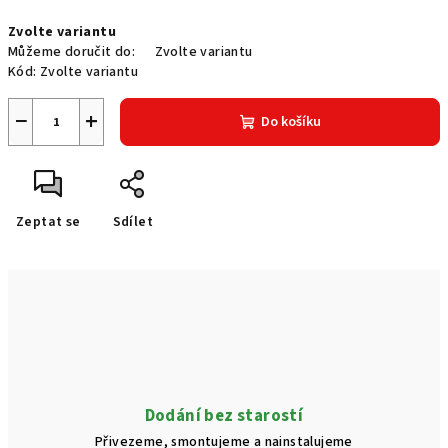
Měrná
Zvolte variantu
cena:
Můžeme doručit do:
Zvolte variantu
Kód:
Zvolte variantu
−
+
Do košíku
Zeptat se
Sdílet
Dodání bez starostí
Přivezeme, smontujeme a nainstalujeme