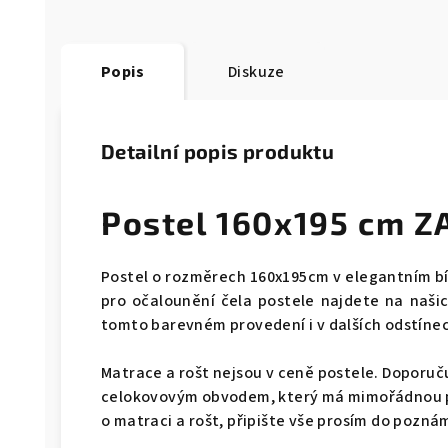
Popis
Diskuze
Detailní popis produktu
Postel 160x195 cm 
Postel o rozměrech 160x195cm v elegantním bí
pro očalounění čela postele najdete na naši
tomto barevném provedení i v dalších odstíne
Matrace a rošt nejsou v ceně postele. Doporu
celokovovým obvodem, který má mimořádnou p
o matraci a rošt, připište vše prosím do pozn