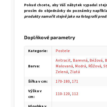
Pokud chcete, aby Váš nábytek vypadal stejně
prosím do objednávky do poznámky napříkl
produkty namořit stejně jako na fotografii pro
Doplňkové parametry
Kategorie
:
Postele
Antracit
,
Barevná
,
Béžová
,
B
Barva
:
Malovaná
,
Modrá
,
Růžová
,
S
Zelená
,
Zlatá
Šířka v cm
:
170-180
,
171
Výška v
110-120
,
112
cm
:
Hloubka v