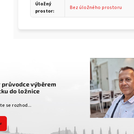
Úložný
Bez úložného prostoru
prostor
:
g
ý průvodce výběrem
ku do ložnice
ste se rozhod...
v