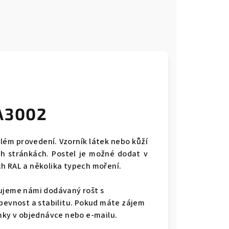
ZA3002
lém provedení. Vzorník látek nebo kůží
ch stránkách. Postel je možné dodat v
ch RAL a několika typech moření.
čujeme námi dodávaný r
ošt s
evnost a stabilitu.
Pokud máte zájem
ámky v objednávce nebo e-mailu.