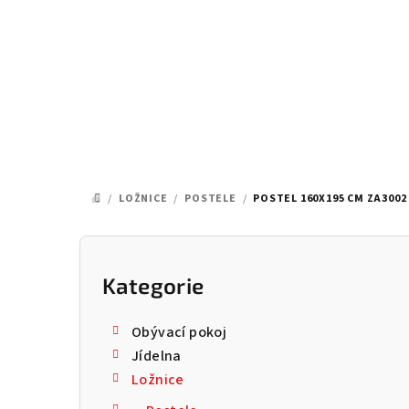
Přejít
na
obsah
/
LOŽNICE
/
POSTELE
/
POSTEL 160X195 CM ZA3002
DOMŮ
P
o
Kategorie
Přeskočit
kategorie
s
Obývací pokoj
t
Jídelna
Ložnice
r