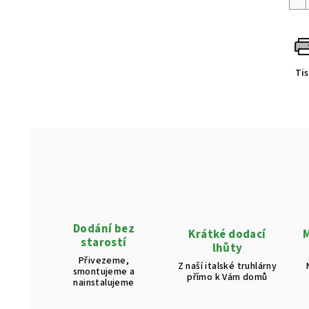
Ti
Dodání bez
Krátké dodací
M
starostí
lhůty
Přivezeme,
Z naší italské truhlárny
smontujeme a
přímo k Vám domů
nainstalujeme