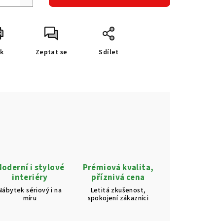
sk
Zeptat se
Sdílet
oderní i stylové
Prémiová kvalita,
interiéry
příznivá cena
Nábytek sériový i na
Letitá zkušenost,
míru
spokojení zákazníci