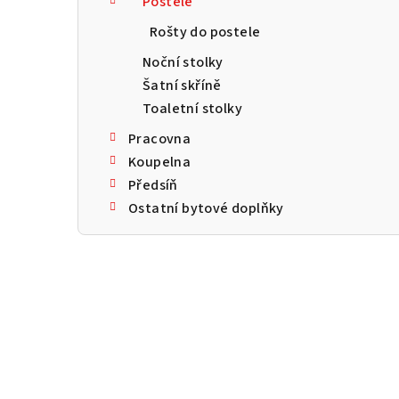
Postele
a
Rošty do postele
n
Noční stolky
n
Šatní skříně
Toaletní stolky
í
Pracovna
p
Koupelna
a
Předsíň
Ostatní bytové doplňky
n
e
l