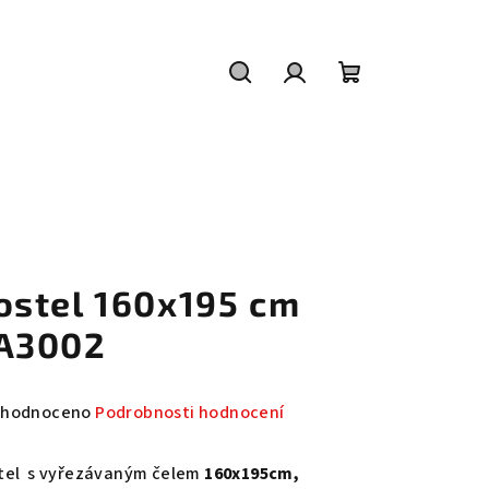
Hledat
Přihlášení
Nákupní
košík
ostel 160x195 cm
A3002
měrné
hodnoceno
Podrobnosti hodnocení
nocení
duktu
tel s vyřezávaným čelem
160x195cm,