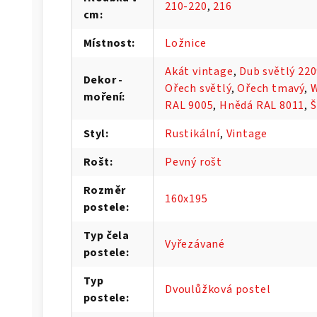
210-220
,
216
cm
:
Místnost
:
Ložnice
Akát vintage
,
Dub světlý 22
Dekor -
Ořech světlý
,
Ořech tmavý
,
moření
:
RAL 9005
,
Hnědá RAL 8011
,
Š
Styl
:
Rustikální
,
Vintage
Rošt
:
Pevný rošt
Rozměr
160x195
postele
:
Typ čela
Vyřezávané
postele
:
Typ
Dvoulůžková postel
postele
: