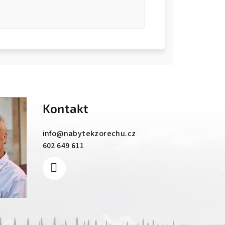
Kontakt
info
@
nabytekzorechu.cz
602 649 611