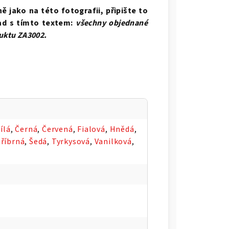
 jako na této fotografii, připište to
ad s tímto textem:
všechny objednané
duktu ZA3002.
ílá
,
Černá
,
Červená
,
Fialová
,
Hnědá
,
tříbrná
,
Šedá
,
Tyrkysová
,
Vanilková
,