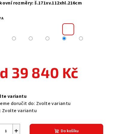
kovní rozměry: š.171xv.112xhl.216cm
VA
zdiček.
od
39 840 Kč
ná
a:
lte variantu
eme doručit do:
Zvolte variantu
:
Zvolte variantu
+
Do košíku