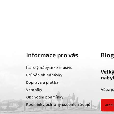
Z
á
Informace pro vás
Blo
p
a
Italský nábytek z masivu
Velk
t
Průběh objednávky
nábyt
Doprava a platba
í
Ať už j
Vzorníky
Obchodní podmínky
Podmínky ochrany osobních údajů
Archi