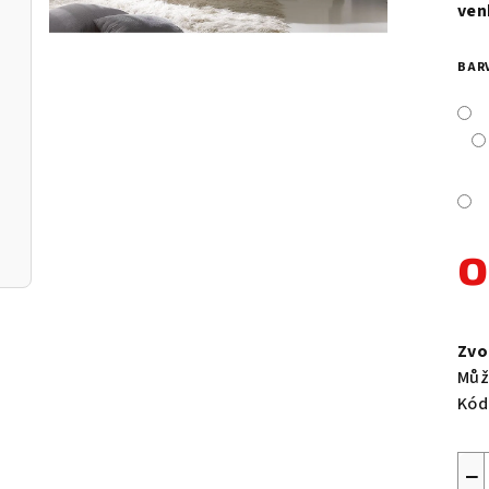
je
ven
0,0
z
BAR
5
hvě
Měr
cen
Zvo
Můž
Kód
−