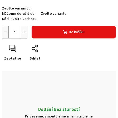
Měrná
Zvolte variantu
cena:
Můžeme doručit do:
Zvolte variantu
Kód:
Zvolte variantu
−
+
Do košíku
Zeptat se
Sdílet
Dodání bez starostí
Přivezeme, smontujeme a nainstalujeme