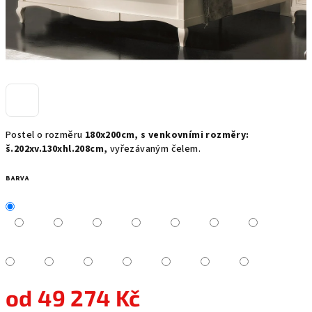
Postel o rozměru
180x200cm, s venkovními rozměry:
š.202xv.130xhl.208cm,
vyřezávaným čelem.
BARVA
od
49 274 Kč