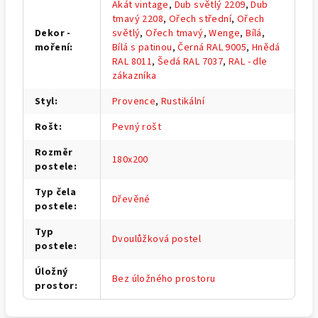
Akát vintage
,
Dub světlý 2209
,
Dub
tmavý 2208
,
Ořech střední
,
Ořech
Dekor -
světlý
,
Ořech tmavý
,
Wenge
,
Bílá
,
moření
:
Bílá s patinou
,
Černá RAL 9005
,
Hnědá
RAL 8011
,
Šedá RAL 7037
,
RAL - dle
zákazníka
Styl
:
Provence
,
Rustikální
Rošt
:
Pevný rošt
Rozměr
180x200
postele
:
Typ čela
Dřevěné
postele
:
Typ
Dvoulůžková postel
postele
:
Úložný
Bez úložného prostoru
prostor
: