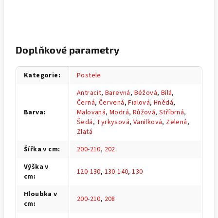
Doplňkové parametry
Kategorie
:
Postele
Antracit
,
Barevná
,
Béžová
,
Bílá
,
Černá
,
Červená
,
Fialová
,
Hnědá
,
Barva
:
Malovaná
,
Modrá
,
Růžová
,
Stříbrná
,
Šedá
,
Tyrkysová
,
Vanilková
,
Zelená
,
Zlatá
Šířka v cm
:
200-210
,
202
Výška v
120-130
,
130-140
,
130
cm
:
Hloubka v
200-210
,
208
cm
: