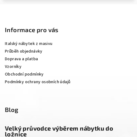
Z
á
p
Informace pro vás
a
Italský nábytek z masivu
t
Průběh objednávky
í
Doprava a platba
Vzorníky
Obchodní podmínky
Podmínky ochrany osobních údajů
Blog
Velký průvodce výběrem nábytku do
ložnice