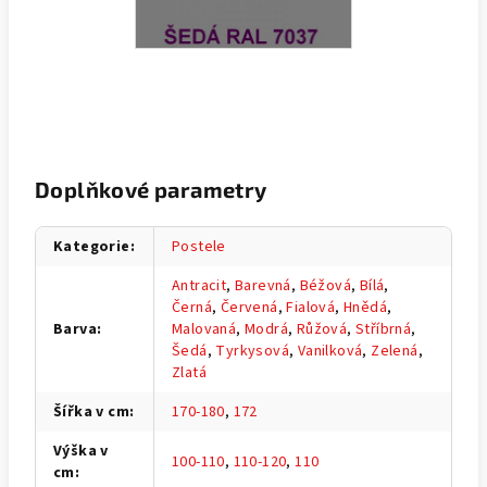
Doplňkové parametry
Kategorie
:
Postele
Antracit
,
Barevná
,
Béžová
,
Bílá
,
Černá
,
Červená
,
Fialová
,
Hnědá
,
Barva
:
Malovaná
,
Modrá
,
Růžová
,
Stříbrná
,
Šedá
,
Tyrkysová
,
Vanilková
,
Zelená
,
Zlatá
Šířka v cm
:
170-180
,
172
Výška v
100-110
,
110-120
,
110
cm
: