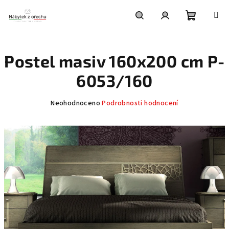
Přejít
na
obsah
Nákupní
Hledat
Přihlášení
Postel masiv 160x200 cm P-
košík
6053/160
Průměrné
Neohodnoceno
Podrobnosti hodnocení
hodnocení
produktu
je
0,0
z
5
hvězdiček.