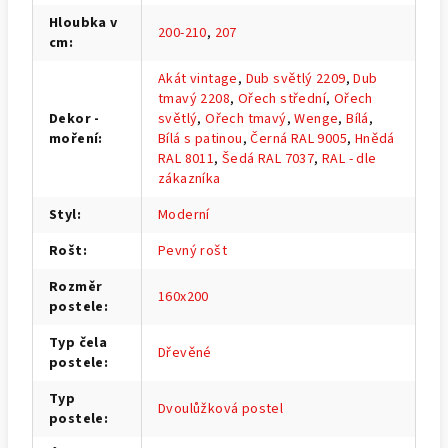
Hloubka v
200-210
,
207
cm
:
Akát vintage
,
Dub světlý 2209
,
Dub
tmavý 2208
,
Ořech střední
,
Ořech
Dekor -
světlý
,
Ořech tmavý
,
Wenge
,
Bílá
,
moření
:
Bílá s patinou
,
Černá RAL 9005
,
Hnědá
RAL 8011
,
Šedá RAL 7037
,
RAL - dle
zákazníka
Styl
:
Moderní
Rošt
:
Pevný rošt
Rozměr
160x200
postele
:
Typ čela
Dřevěné
postele
:
Typ
Dvoulůžková postel
postele
: