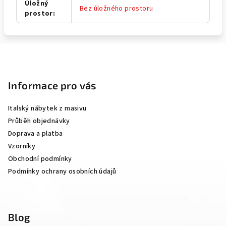
Úložný
Bez úložného prostoru
prostor
:
Z
á
p
Informace pro vás
a
Italský nábytek z masivu
t
Průběh objednávky
í
Doprava a platba
Vzorníky
Obchodní podmínky
Podmínky ochrany osobních údajů
Blog