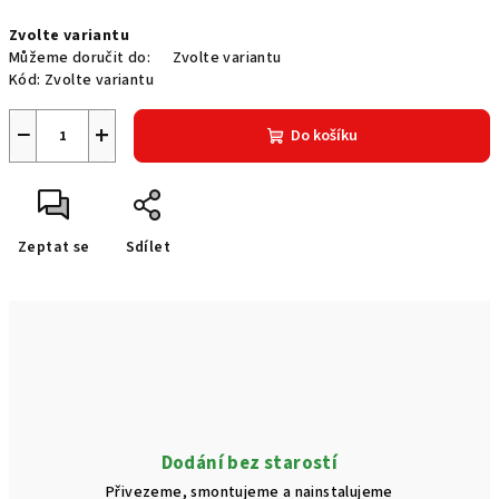
Měrná
Zvolte variantu
cena:
Můžeme doručit do:
Zvolte variantu
Kód:
Zvolte variantu
−
+
Do košíku
Zeptat se
Sdílet
Dodání bez starostí
Přivezeme, smontujeme a nainstalujeme