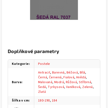
Doplňkové parametry
Kategorie
:
Postele
Antracit
,
Barevná
,
Béžová
,
Bílá
,
Černá
,
Červená
,
Fialová
,
Hnědá
,
Barva
:
Malovaná
,
Modrá
,
Růžová
,
Stříbrná
,
Šedá
,
Tyrkysová
,
Vanilková
,
Zelená
,
Zlatá
Šířka v cm
:
180-190
,
184