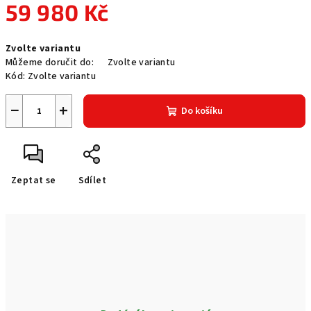
59 980 Kč
Měrná
Zvolte variantu
cena:
Můžeme doručit do:
Zvolte variantu
Kód:
Zvolte variantu
−
+
Do košíku
Zeptat se
Sdílet