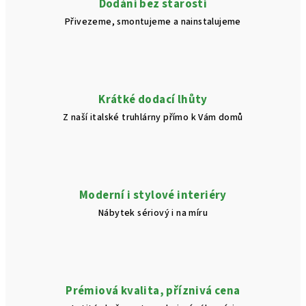
Dodání bez starostí
Přivezeme, smontujeme a nainstalujeme
Krátké dodací lhůty
Z naší italské truhlárny přímo k Vám domů
Moderní i stylové interiéry
Nábytek sériový i na míru
Prémiová kvalita, příznivá cena