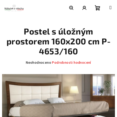
Přejít
na
obsah
Nákupní
Hledat
Přihlášení
Postel s úložným
košík
prostorem 160x200 cm P-
4653/160
Průměrné
Neohodnoceno
Podrobnosti hodnocení
hodnocení
produktu
je
0,0
z
5
hvězdiček.