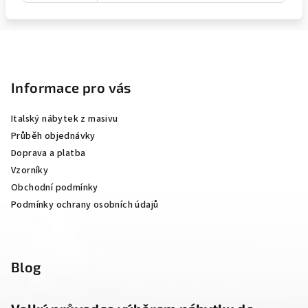
Z
á
p
Informace pro vás
a
Italský nábytek z masivu
t
Průběh objednávky
í
Doprava a platba
Vzorníky
Obchodní podmínky
Podmínky ochrany osobních údajů
Blog