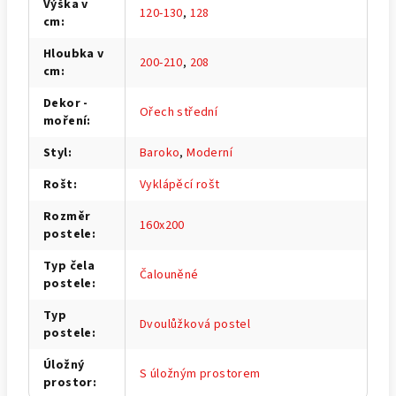
Výška v
120-130
,
128
cm
:
Hloubka v
200-210
,
208
cm
:
Dekor -
Ořech střední
moření
:
Styl
:
Baroko
,
Moderní
Rošt
:
Vyklápěcí rošt
Rozměr
160x200
postele
:
Typ čela
Čalouněné
postele
:
Typ
Dvoulůžková postel
postele
:
Úložný
S úložným prostorem
prostor
: