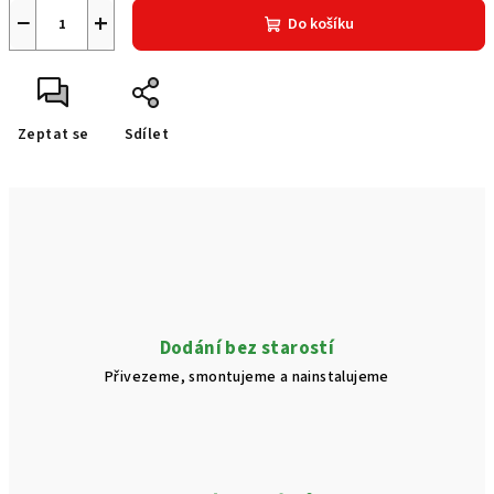
−
+
Do košíku
Zeptat se
Sdílet
Dodání bez starostí
Přivezeme, smontujeme a nainstalujeme