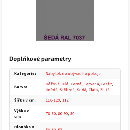
Doplňkové parametry
Kategorie
:
Nábytek do obývacího pokoje
Béžová
,
Bílá
,
Černá
,
Červená
,
Grafit
,
Barva
:
Hnědá
,
Stříbrná
,
Šedá
,
Zlatá
,
Žlutá
Šířka v cm
:
110-120
,
112
Výška v
70-80
,
80-90
,
80
cm
:
Hloubka v
50-60
,
57