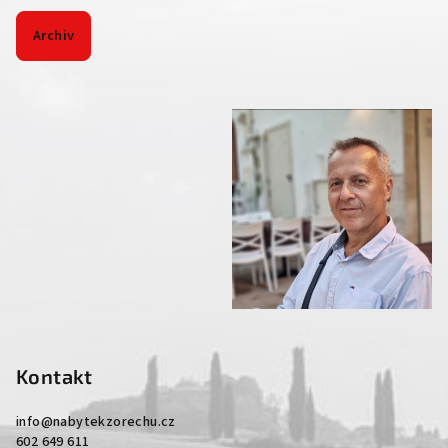
Archiv
Kontakt
info
@
nabytekzorechu.cz
602 649 611