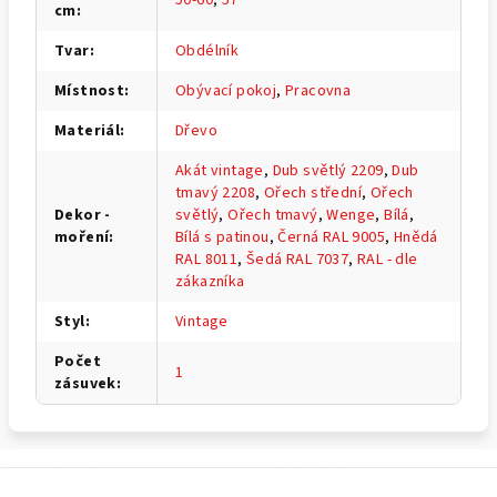
cm
:
Tvar
:
Obdélník
Místnost
:
Obývací pokoj
,
Pracovna
Materiál
:
Dřevo
Akát vintage
,
Dub světlý 2209
,
Dub
tmavý 2208
,
Ořech střední
,
Ořech
Dekor -
světlý
,
Ořech tmavý
,
Wenge
,
Bílá
,
moření
:
Bílá s patinou
,
Černá RAL 9005
,
Hnědá
RAL 8011
,
Šedá RAL 7037
,
RAL - dle
zákazníka
Styl
:
Vintage
Počet
1
zásuvek
:
Z