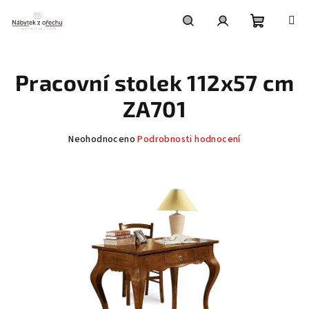
Přejít
na
obsah
Nákupní
Hledat
Přihlášení
Pracovní stolek 112x57 cm
košík
ZA701
Průměrné
Neohodnoceno
Podrobnosti hodnocení
hodnocení
produktu
je
0,0
z
5
hvězdiček.