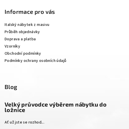
á
p
Informace pro vás
a
Italský nábytek z masivu
t
Průběh objednávky
í
Doprava a platba
Vzorníky
Obchodní podmínky
Podmínky ochrany osobních údajů
Blog
Velký průvodce výběrem nábytku do
ložnice
Ať už jste se rozhod...