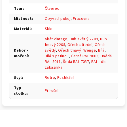
Tvar
:
Čtverec
Místnost
:
Obývací pokoj
,
Pracovna
Materiál
:
Sklo
Akát vintage
,
Dub světlý 2209
,
Dub
tmavý 2208
,
Ořech střední
,
Ořech
Dekor -
světlý
,
Ořech tmavý
,
Wenge
,
Bílá
,
moření
:
Bílá s patinou
,
Černá RAL 9005
,
Hnědá
RAL 8011
,
Šedá RAL 7037
,
RAL - dle
zákazníka
Styl
:
Retro
,
Rustikální
Typ
Příruční
stolku
:
Z
á