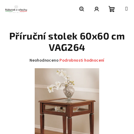
Přejít
na
obsah
Nákupní
Hledat
Přihlášení
Příruční stolek 60x60 cm
košík
VAG264
Průměrné
Neohodnoceno
Podrobnosti hodnocení
hodnocení
produktu
je
0,0
z
5
hvězdiček.