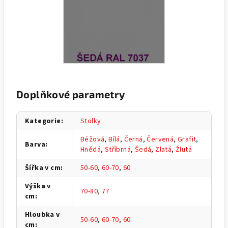
Doplňkové parametry
Kategorie
:
Stolky
Béžová
,
Bílá
,
Černá
,
Červená
,
Grafit
,
Barva
:
Hnědá
,
Stříbrná
,
Šedá
,
Zlatá
,
Žlutá
Šířka v cm
:
50-60
,
60-70
,
60
Výška v
70-80
,
77
cm
:
Hloubka v
50-60
,
60-70
,
60
cm
: