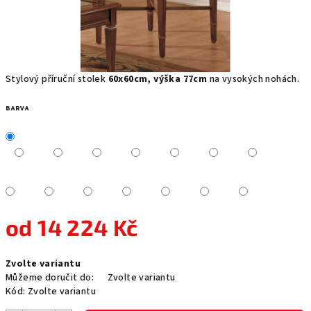
Stylový příruční stolek
60x60cm, výška 77cm
na vysokých nohách.
BARVA
od
14 224 Kč
Měrná
Zvolte variantu
cena:
Můžeme doručit do:
Zvolte variantu
Kód:
Zvolte variantu