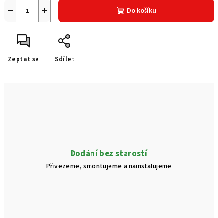
−
+
Do košíku
Zeptat se
Sdílet
Dodání bez starostí
Přivezeme, smontujeme a nainstalujeme