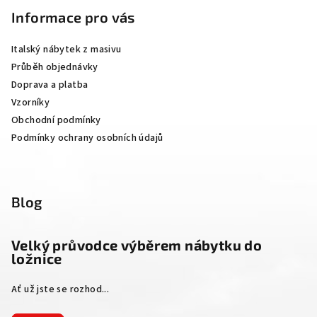
p
Informace pro vás
a
Italský nábytek z masivu
t
Průběh objednávky
í
Doprava a platba
Vzorníky
Obchodní podmínky
Podmínky ochrany osobních údajů
Blog
Velký průvodce výběrem nábytku do
ložnice
Ať už jste se rozhod...