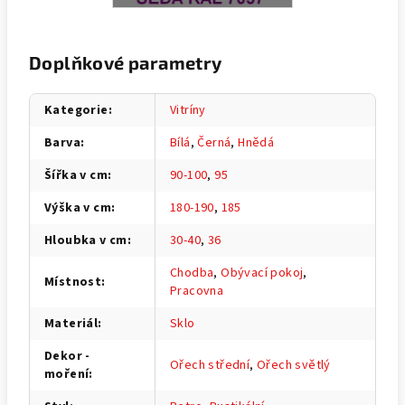
Doplňkové parametry
Kategorie
:
Vitríny
Barva
:
Bílá
,
Černá
,
Hnědá
Šířka v cm
:
90-100
,
95
Výška v cm
:
180-190
,
185
Hloubka v cm
:
30-40
,
36
Chodba
,
Obývací pokoj
,
Místnost
:
Pracovna
Materiál
:
Sklo
Dekor -
Ořech střední
,
Ořech světlý
moření
: