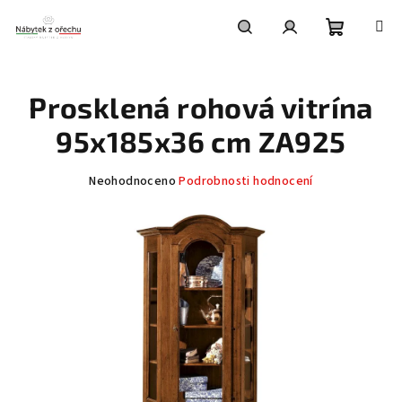
Přejít
na
obsah
Nákupní
Hledat
Přihlášení
Prosklená rohová vitrína
košík
95x185x36 cm ZA925
Průměrné
Neohodnoceno
Podrobnosti hodnocení
hodnocení
produktu
je
0,0
z
5
hvězdiček.