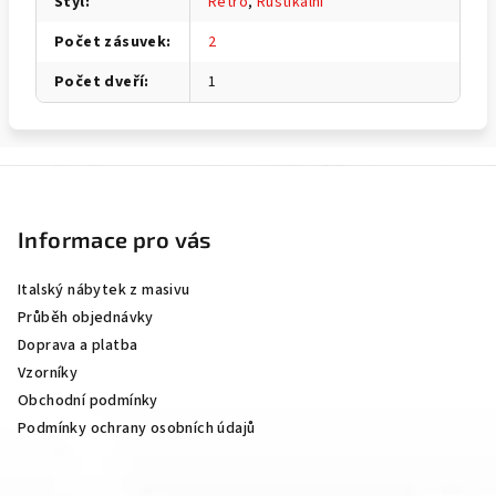
Styl
:
Retro
,
Rustikální
Počet zásuvek
:
2
Počet dveří
:
1
Z
á
p
Informace pro vás
a
Italský nábytek z masivu
t
Průběh objednávky
í
Doprava a platba
Vzorníky
Obchodní podmínky
Podmínky ochrany osobních údajů