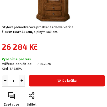
Stylová jednodveřová prosklená rohová vitrína
š.95xv.185xhl.36cm,
s plným soklem.
26 284 Kč
Měrná
Vyrobíme pro vás
cena:
Můžeme doručit do:
7.10.2026
Kód:
ZA925/A
−
+
Do košíku
Zeptat se
Sdílet