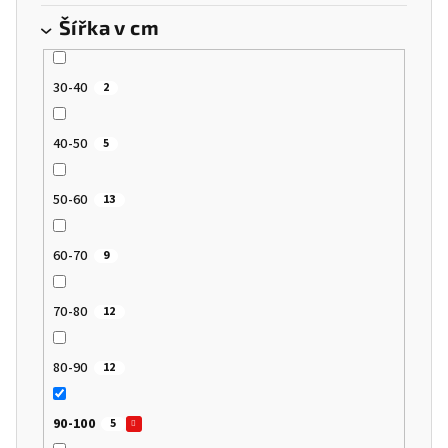
Šířka v cm
30-40
2
40-50
5
50-60
13
60-70
9
70-80
12
80-90
12
90-100
5