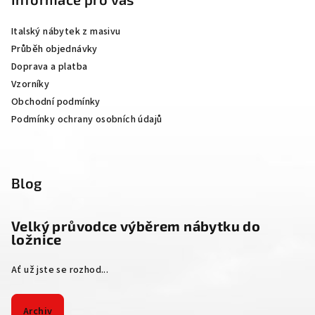
p
a
Italský nábytek z masivu
t
Průběh objednávky
í
Doprava a platba
Vzorníky
Obchodní podmínky
Podmínky ochrany osobních údajů
Blog
Velký průvodce výběrem nábytku do
ložnice
Ať už jste se rozhod...
Archiv