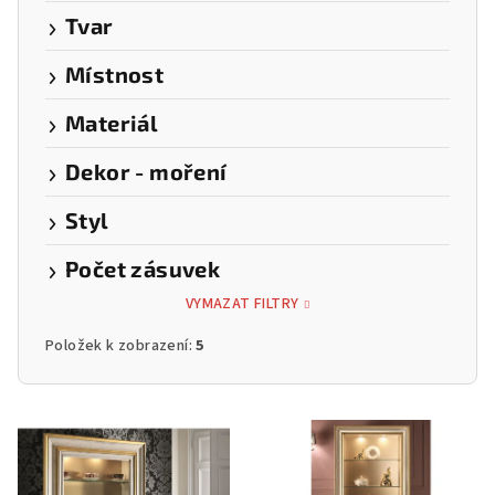
Tvar
Místnost
Materiál
Dekor - moření
Styl
Počet zásuvek
VYMAZAT FILTRY
Položek k zobrazení:
5
V
ý
p