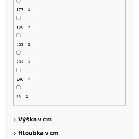
177
1
180
2
203
2
204
1
240
1
33
2
Výška v cm
Hloubka v cm