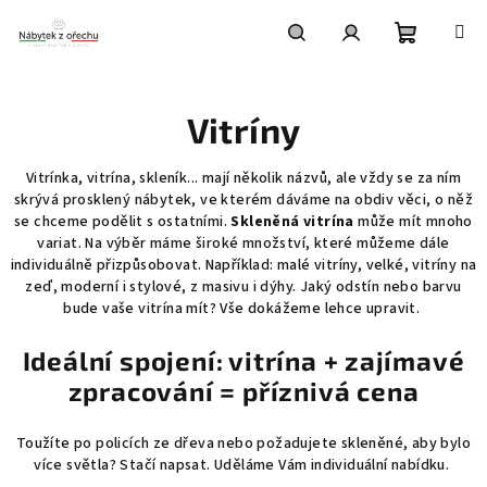
Přejít
na
obsah
Nákupní
Hledat
Přihlášení
Vitríny
košík
Vitrínka, vitrína, skleník... mají několik názvů, ale vždy se za ním
skrývá prosklený nábytek, ve kterém dáváme na obdiv věci, o něž
se chceme podělit s ostatními.
Skleněná vitrína
může mít mnoho
variat. Na výběr máme široké množství, které můžeme dále
individuálně přizpůsobovat. Například: malé vitríny, velké, vitríny na
zeď, moderní i stylové, z masivu i dýhy. Jaký odstín nebo barvu
bude vaše vitrína mít? Vše dokážeme lehce upravit.
Ideální spojení: vitrína + zajímavé
zpracování = příznivá cena
Toužíte po policích ze dřeva nebo požadujete skleněné, aby bylo
více světla? Stačí napsat. Uděláme Vám individuální nabídku.