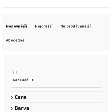
Ř
a
Nejlevnější
Nejdražší
Nejprodávanější
z
e
Abecedně
n
í
p
r
o
Na skladě
5
d
u
k
Cena
t
Barva
ů