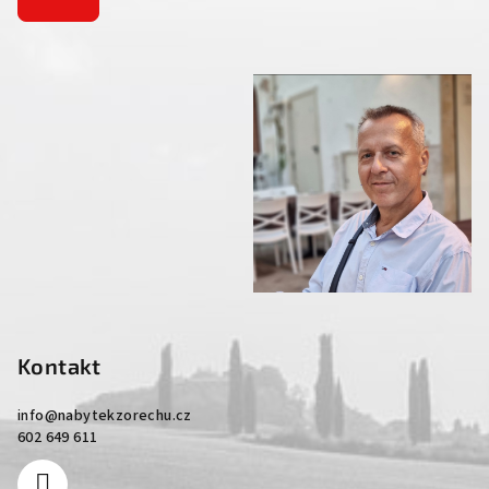
Kontakt
info
@
nabytekzorechu.cz
602 649 611