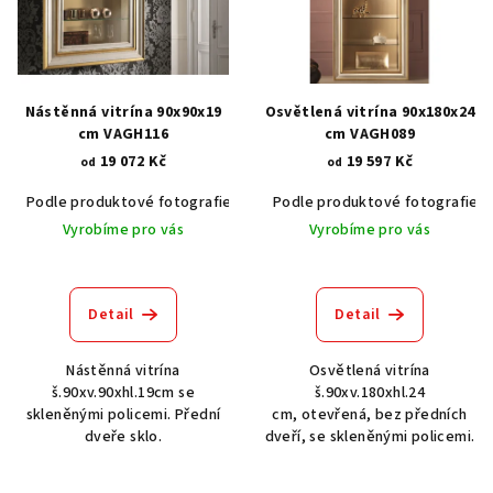
i
s
p
r
Nástěnná vitrína 90x90x19
Osvětlená vitrína 90x180x24
o
cm VAGH116
cm VAGH089
19 072 Kč
19 597 Kč
d
od
od
u
Podle produktové fotografie
Akát vintage BT1551
Podle produktové fotografie
Dub světlý
k
Vyrobíme pro vás
Vyrobíme pro vás
t
ů
Detail
Detail
Nástěnná vitrína
Osvětlená vitrína
š.90xv.90xhl.19cm se
š.90xv.180xhl.24
skleněnými policemi. Přední
cm, otevřená, bez předních
dveře sklo.
dveří, se skleněnými policemi.