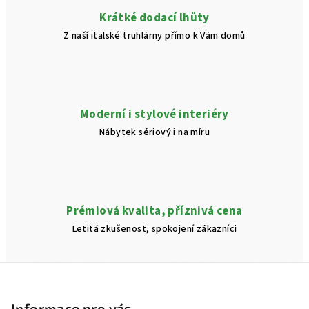
v
Krátké dodací lhůty
ý
Z naší italské truhlárny přímo k Vám domů
p
i
s
u
Moderní i stylové interiéry
Nábytek sériový i na míru
Prémiová kvalita, příznivá cena
Letitá zkušenost, spokojení zákazníci
Z
á
Informace pro vás