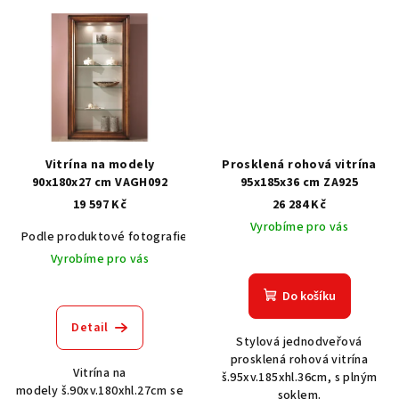
Vitrína na modely
Prosklená rohová vitrína
90x180x27 cm VAGH092
95x185x36 cm ZA925
19 597 Kč
26 284 Kč
Vyrobíme pro vás
Podle produktové fotografie
Akát vintage BT1551
Dub světlý
Vyrobíme pro vás
Do košíku
Detail
Stylová jednodveřová
prosklená rohová vitrína
Vitrína na
š.95xv.185xhl.36cm, s plným
modely š.90xv.180xhl.27cm se
soklem.