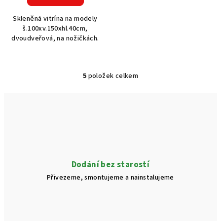
Skleněná vitrína na modely
š.100xv.150xhl.40cm,
dvoudveřová, na nožičkách.
5
položek celkem
O
v
l
á
d
a
c
í
Dodání bez starostí
p
Přivezeme, smontujeme a nainstalujeme
r
v
k
y