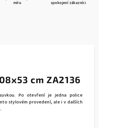
míru
spokojení zákazníci
08x53 cm ZA2136
uvkou. Po otevření je jedna police
to stylovém provedení, ale i v dalších
í.