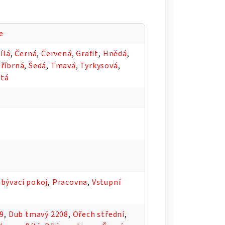
e
ílá
,
Černá
,
Červená
,
Grafit
,
Hnědá
,
tříbrná
,
Šedá
,
Tmavá
,
Tyrkysová
,
utá
bývací pokoj
,
Pracovna
,
Vstupní
09
,
Dub tmavý 2208
,
Ořech střední
,