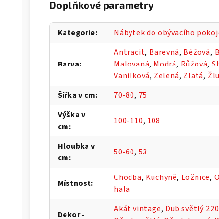
Doplňkové parametry
Kategorie
:
Nábytek do obývacího pokoj
Antracit
,
Barevná
,
Béžová
,
B
Barva
:
Malovaná
,
Modrá
,
Růžová
,
S
Vanilková
,
Zelená
,
Zlatá
,
Žl
Šířka v cm
:
70-80
,
75
Výška v
100-110
,
108
cm
:
Hloubka v
50-60
,
53
cm
:
Chodba
,
Kuchyně
,
Ložnice
,
O
Místnost
:
hala
Akát vintage
,
Dub světlý 22
Dekor -