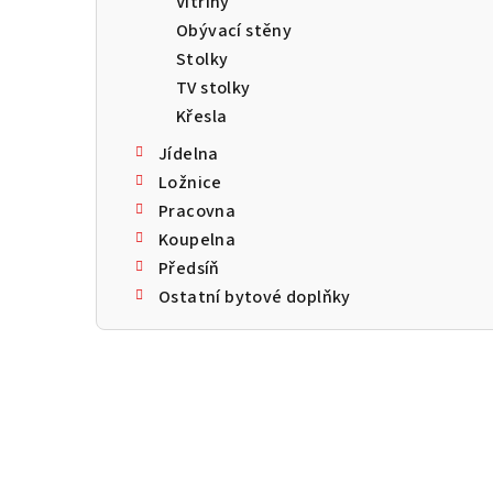
Vitríny
a
Obývací stěny
n
Stolky
TV stolky
n
Křesla
í
Jídelna
p
Ložnice
Pracovna
a
Koupelna
n
Předsíň
Ostatní bytové doplňky
e
l