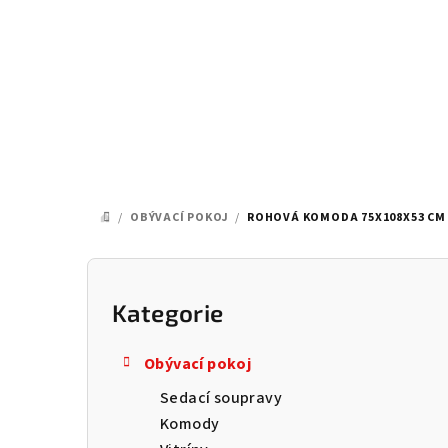
Přejít
na
obsah
/
OBÝVACÍ POKOJ
/
ROHOVÁ KOMODA 75X108X53 CM 
DOMŮ
P
o
Kategorie
Přeskočit
kategorie
s
Obývací pokoj
t
Sedací soupravy
r
Komody