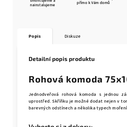
smontujeme a
přímo k Vám domů
nainstalujeme
Popis
Diskuze
Detailní popis produktu
Rohová komoda 75x1
Jednodveřová rohová komoda s jednou zás
uprostřed. Skříňku je možné dodat nejen v tom
barevných odstínech a několika typech mořen
Vyberte si z dekoru: