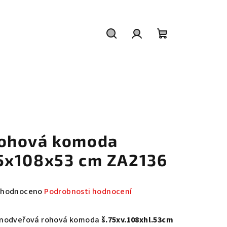
Hledat
Přihlášení
Nákupní
košík
ohová komoda
5x108x53 cm ZA2136
měrné
hodnoceno
Podrobnosti hodnocení
nocení
duktu
nodveřová rohová komoda
š.75xv.108xhl.53cm