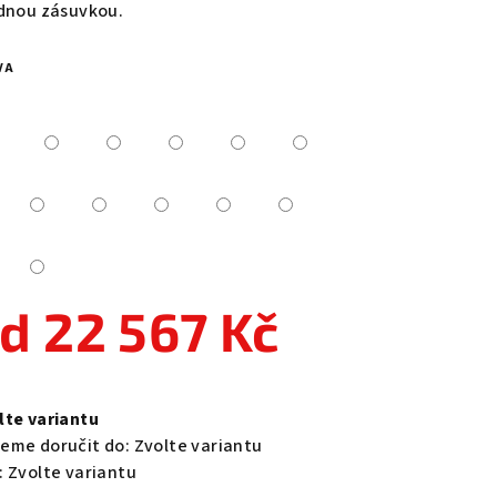
ednou zásuvkou.
VA
zdiček.
od
22 567 Kč
ná
a:
lte variantu
eme doručit do:
Zvolte variantu
:
Zvolte variantu