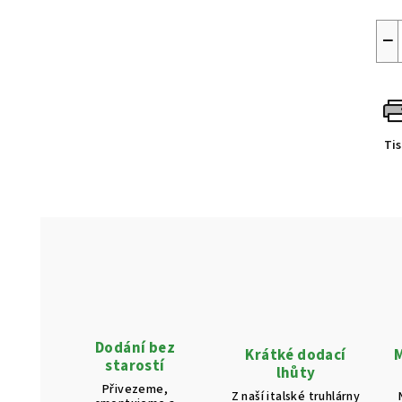
−
Ti
Dodání bez
Krátké dodací
M
starostí
lhůty
Přivezeme,
Z naší italské truhlárny