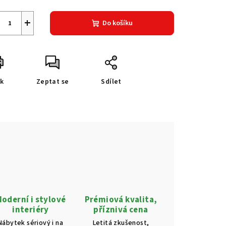
+
Do košíku
sk
Zeptat se
Sdílet
oderní i stylové
Prémiová kvalita,
interiéry
příznivá cena
Nábytek sériový i na
Letitá zkušenost,