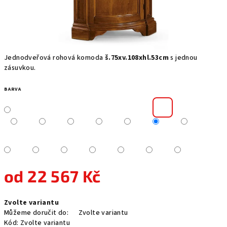
Jednodveřová rohová komoda
š.75xv.108xhl.53cm
s jednou
zásuvkou.
BARVA
od
22 567 Kč
Měrná
Zvolte variantu
cena:
Můžeme doručit do:
Zvolte variantu
Kód:
Zvolte variantu