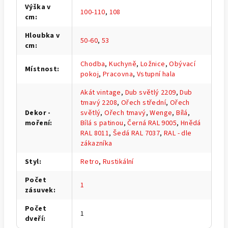
Výška v
100-110
,
108
cm
:
Hloubka v
50-60
,
53
cm
:
Chodba
,
Kuchyně
,
Ložnice
,
Obývací
Místnost
:
pokoj
,
Pracovna
,
Vstupní hala
Akát vintage
,
Dub světlý 2209
,
Dub
tmavý 2208
,
Ořech střední
,
Ořech
Dekor -
světlý
,
Ořech tmavý
,
Wenge
,
Bílá
,
moření
:
Bílá s patinou
,
Černá RAL 9005
,
Hnědá
RAL 8011
,
Šedá RAL 7037
,
RAL - dle
zákazníka
Styl
:
Retro
,
Rustikální
Počet
1
zásuvek
:
Počet
1
dveří
: