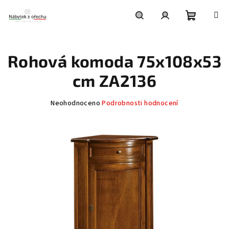
Přejít
na
obsah
Nákupní
Hledat
Přihlášení
Rohová komoda 75x108x53
košík
cm ZA2136
Průměrné
Neohodnoceno
Podrobnosti hodnocení
hodnocení
produktu
je
0,0
z
5
hvězdiček.