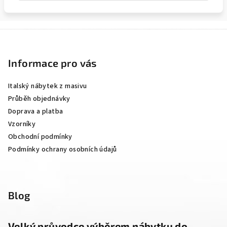
Z
á
p
Informace pro vás
a
Italský nábytek z masivu
t
Průběh objednávky
í
Doprava a platba
Vzorníky
Obchodní podmínky
Podmínky ochrany osobních údajů
Blog
Velký průvodce výběrem nábytku do