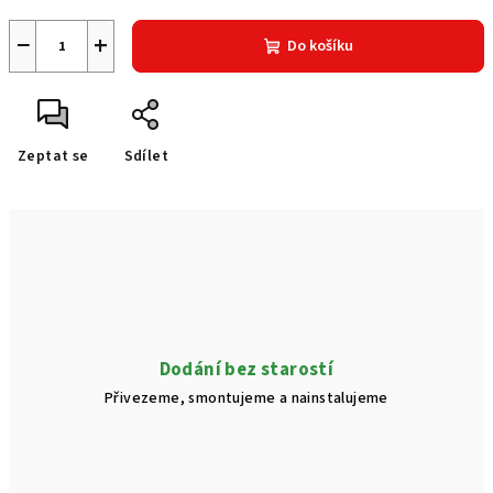
−
+
Do košíku
Zeptat se
Sdílet
Dodání bez starostí
Přivezeme, smontujeme a nainstalujeme