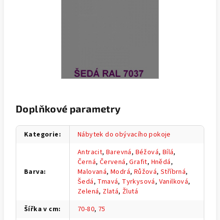
Doplňkové parametry
Kategorie
:
Nábytek do obývacího pokoje
Antracit
,
Barevná
,
Béžová
,
Bílá
,
Černá
,
Červená
,
Grafit
,
Hnědá
,
Barva
:
Malovaná
,
Modrá
,
Růžová
,
Stříbrná
,
Šedá
,
Tmavá
,
Tyrkysová
,
Vanilková
,
Zelená
,
Zlatá
,
Žlutá
Šířka v cm
:
70-80
,
75