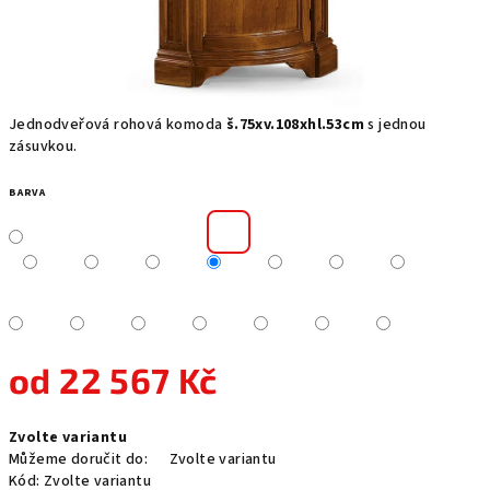
Jednodveřová rohová komoda
š.75xv.108xhl.53cm
s jednou
zásuvkou.
BARVA
od
22 567 Kč
Měrná
Zvolte variantu
cena:
Můžeme doručit do:
Zvolte variantu
Kód:
Zvolte variantu