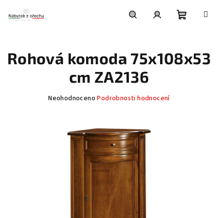
Přejít
na
obsah
Nákupní
Hledat
Přihlášení
Rohová komoda 75x108x53
košík
cm ZA2136
Průměrné
Neohodnoceno
Podrobnosti hodnocení
hodnocení
produktu
je
0,0
z
5
hvězdiček.