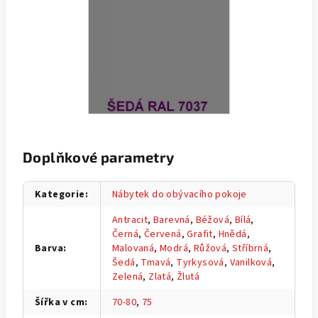
Doplňkové parametry
Kategorie
:
Nábytek do obývacího pokoje
Antracit
,
Barevná
,
Béžová
,
Bílá
,
Černá
,
Červená
,
Grafit
,
Hnědá
,
Barva
:
Malovaná
,
Modrá
,
Růžová
,
Stříbrná
,
Šedá
,
Tmavá
,
Tyrkysová
,
Vanilková
,
Zelená
,
Zlatá
,
Žlutá
Šířka v cm
:
70-80
,
75