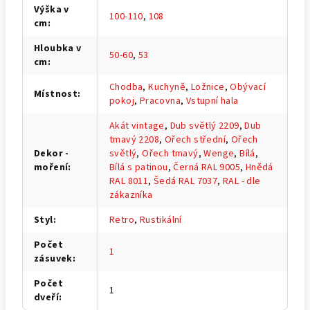
Výška v
100-110
,
108
cm
:
Hloubka v
50-60
,
53
cm
:
Chodba
,
Kuchyně
,
Ložnice
,
Obývací
Místnost
:
pokoj
,
Pracovna
,
Vstupní hala
Akát vintage
,
Dub světlý 2209
,
Dub
tmavý 2208
,
Ořech střední
,
Ořech
Dekor -
světlý
,
Ořech tmavý
,
Wenge
,
Bílá
,
moření
:
Bílá s patinou
,
Černá RAL 9005
,
Hnědá
RAL 8011
,
Šedá RAL 7037
,
RAL - dle
zákazníka
Styl
:
Retro
,
Rustikální
Počet
1
zásuvek
:
Počet
1
dveří
: