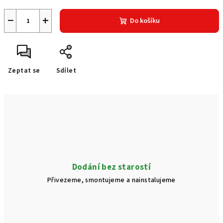
−
+
Do košíku
Zeptat se
Sdílet
Dodání bez starostí
Přivezeme, smontujeme a nainstalujeme