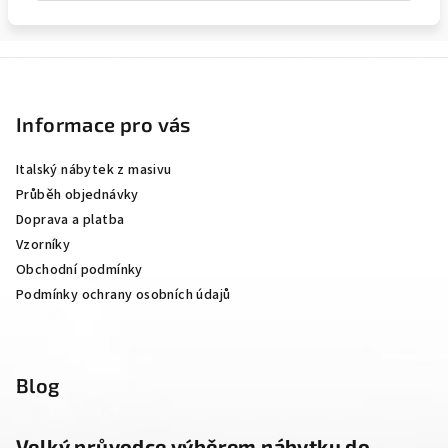
Z
á
p
Informace pro vás
a
Italský nábytek z masivu
t
Průběh objednávky
í
Doprava a platba
Vzorníky
Obchodní podmínky
Podmínky ochrany osobních údajů
Blog
Velký průvodce výběrem nábytku do