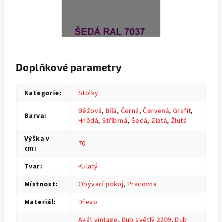
Doplňkové parametry
Kategorie
:
Stolky
Béžová
,
Bílá
,
Černá
,
Červená
,
Grafit
,
Barva
:
Hnědá
,
Stříbrná
,
Šedá
,
Zlatá
,
Žlutá
Výška v
70
cm
:
Tvar
:
Kulatý
Místnost
:
Obývací pokoj
,
Pracovna
Materiál
:
Dřevo
Akát vintage
,
Dub světlý 2209
,
Dub