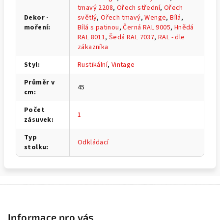
tmavý 2208
,
Ořech střední
,
Ořech
Dekor -
světlý
,
Ořech tmavý
,
Wenge
,
Bílá
,
moření
:
Bílá s patinou
,
Černá RAL 9005
,
Hnědá
RAL 8011
,
Šedá RAL 7037
,
RAL - dle
zákazníka
Styl
:
Rustikální
,
Vintage
Průměr v
45
cm
:
Počet
1
zásuvek
:
Typ
Odkládací
stolku
:
Z
á
p
Informace pro vás