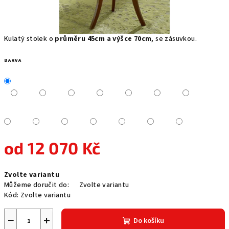
Kulatý stolek o
průměru 45cm a výšce 70cm
, se zásuvkou.
BARVA
od
12 070 Kč
Měrná
Zvolte variantu
cena:
Můžeme doručit do:
Zvolte variantu
Kód:
Zvolte variantu
−
+
Do košíku