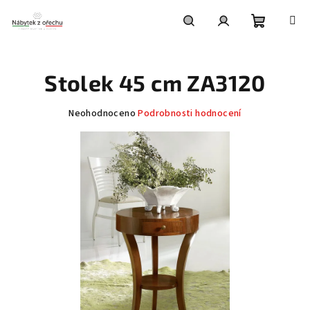
Přejít
na
obsah
Nákupní
Hledat
Přihlášení
Stolek 45 cm ZA3120
košík
Průměrné
Neohodnoceno
Podrobnosti hodnocení
hodnocení
produktu
je
0,0
z
5
hvězdiček.