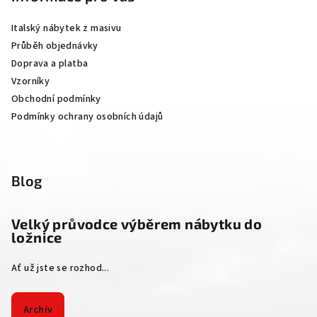
a
Italský nábytek z masivu
t
Průběh objednávky
í
Doprava a platba
Vzorníky
Obchodní podmínky
Podmínky ochrany osobních údajů
Blog
Velký průvodce výběrem nábytku do
ložnice
Ať už jste se rozhod...
Archiv