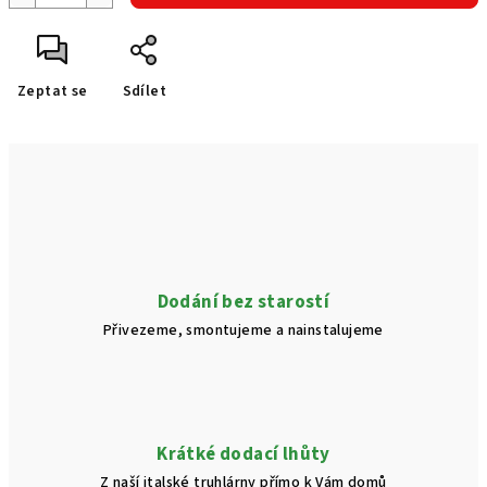
Zeptat se
Sdílet
Dodání bez starostí
Přivezeme, smontujeme a nainstalujeme
Krátké dodací lhůty
Z naší italské truhlárny přímo k Vám domů