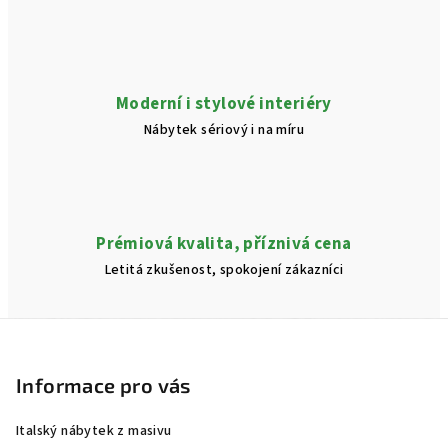
i
s
u
Moderní i stylové interiéry
Nábytek sériový i na míru
Prémiová kvalita, příznivá cena
Letitá zkušenost, spokojení zákazníci
Z
á
p
Informace pro vás
a
Italský nábytek z masivu
t