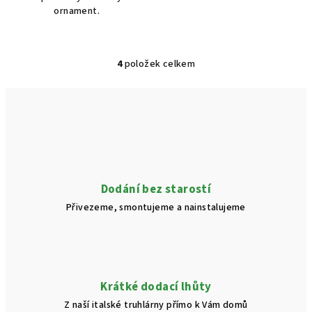
ornament.
4
položek celkem
O
v
l
á
d
a
c
í
Dodání bez starostí
p
Přivezeme, smontujeme a nainstalujeme
r
v
k
y
v
Krátké dodací lhůty
ý
Z naší italské truhlárny přímo k Vám domů
p