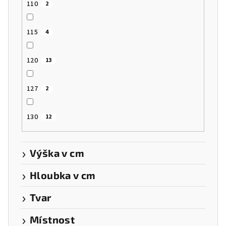
110
2
115
4
120
13
127
2
130
12
Výška v cm
Hloubka v cm
Tvar
Místnost