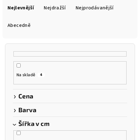
a
Nejlevnější
Nejdražší
Nejprodávanější
z
e
Abecedně
n
í
p
r
o
Na skladě
4
d
u
k
Cena
t
Barva
ů
Šířka v cm