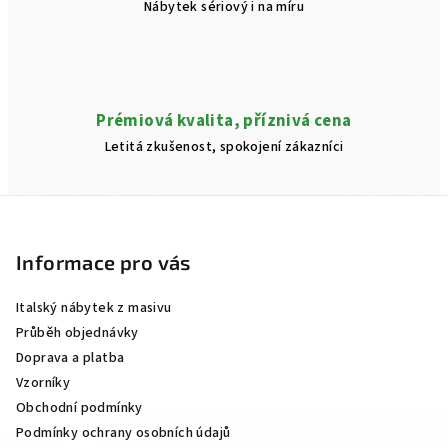
Nábytek sériový i na míru
Prémiová kvalita, příznivá cena
Letitá zkušenost, spokojení zákazníci
Z
á
p
Informace pro vás
a
Italský nábytek z masivu
t
Průběh objednávky
í
Doprava a platba
Vzorníky
Obchodní podmínky
Podmínky ochrany osobních údajů