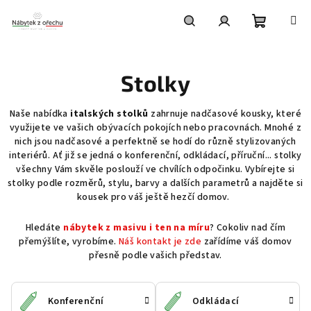
Přejít
na
obsah
Nákupní
Hledat
Přihlášení
Stolky
košík
Naše nabídka
italských stolků
zahrnuje nadčasové kousky, které
využijete ve vašich obývacích pokojích nebo pracovnách. Mnohé z
nich jsou nadčasové a perfektně se hodí do různě stylizovaných
interiérů. Ať již se jedná o konferenční, odkládací, příruční... stolky
všechny Vám skvěle poslouží ve chvílích odpočinku. Vybírejte si
stolky podle rozměrů, stylu, barvy a dalších parametrů a najděte si
kousek pro váš ještě hezčí domov.
Hledáte
nábytek z masivu i ten na míru
? Cokoliv nad čím
přemýšlíte, vyrobíme.
Náš kontakt je zde
zařídíme váš domov
přesně podle vašich představ.
Konferenční
Odkládací