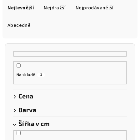
a
Nejlevnější
Nejdražší
Nejprodávanější
z
e
Abecedně
n
í
p
r
o
Na skladě
1
d
u
k
Cena
t
Barva
ů
Šířka v cm