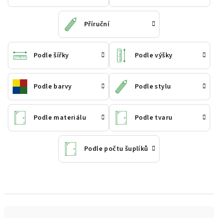
Příruční
Podle šířky
Podle výšky
Podle barvy
Podle stylu
Podle materiálu
Podle tvaru
Podle počtu šuplíků
Ř