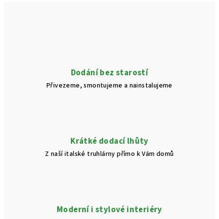
v
l
á
d
a
c
í
Dodání bez starostí
p
Přivezeme, smontujeme a nainstalujeme
r
v
k
y
v
Krátké dodací lhůty
ý
Z naší italské truhlárny přímo k Vám domů
p
i
s
u
Moderní i stylové interiéry