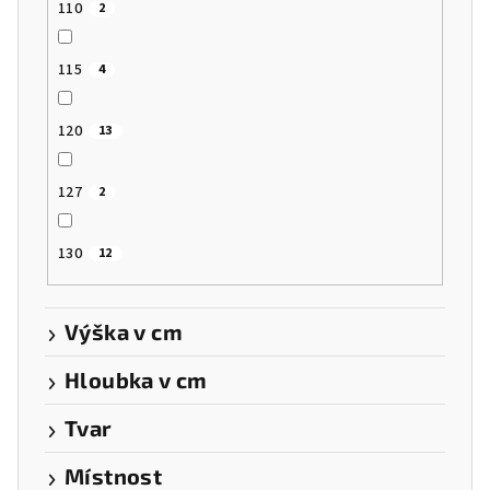
110
2
115
4
120
13
127
2
130
12
Výška v cm
Hloubka v cm
Tvar
Místnost