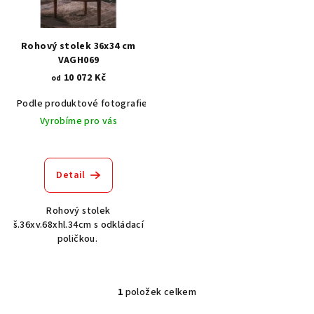
s
p
r
Rohový stolek 36x34 cm
o
VAGH069
10 072 Kč
d
od
u
Podle produktové fotografie
Akát vintage BT1551
Dub světlý
k
Vyrobíme pro vás
t
ů
Detail
Rohový stolek
š.36xv.68xhl.34cm s odkládací
poličkou.
1
položek celkem
O