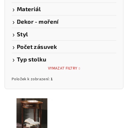
Materiál
Dekor - moření
Styl
Počet zásuvek
Typ stolku
VYMAZAT FILTRY
Položek k zobrazení:
1
V
ý
p
i