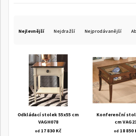
Ř
Nejlevnější
Nejdražší
Nejprodávanější
A
a
z
V
e
ý
n
p
í
i
p
s
r
p
o
Odkládací stolek 55x55 cm
Konferenční stol
r
VAGH078
cm VAG2
d
17 830 Kč
18 850 
od
od
o