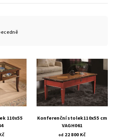
becedně
ek 110x55
Konferenční stolek110x55 cm
34
VAGH061
Kč
22 800 Kč
od