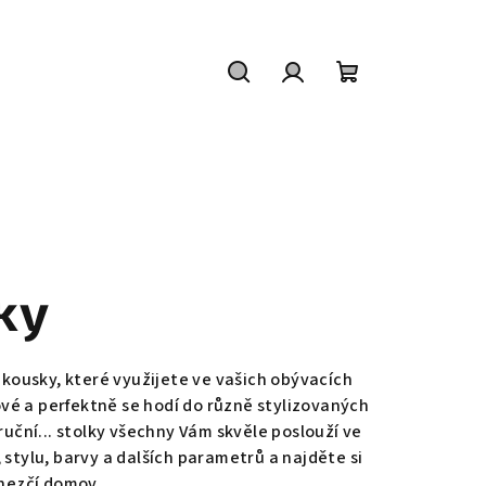
Hledat
Přihlášení
Nákupní
košík
ky
ousky, které využijete ve vašich obývacích
vé a perfektně se hodí do různě stylizovaných
íruční... stolky všechny Vám skvěle poslouží ve
, stylu, barvy a dalších parametrů a najděte si
 hezčí domov.