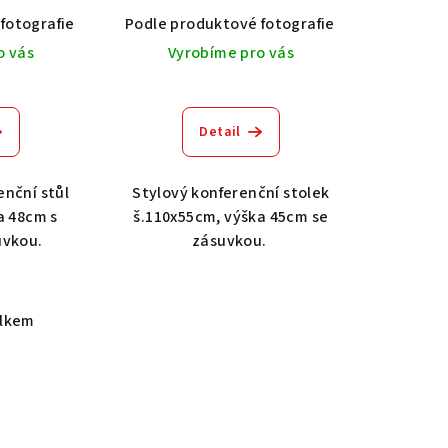
fotografie
Dub světlý 2209
Akát vintage BT1551
Podle produktové fotografie
Dub tmavý 2208
Dub světlý 2209
Ořech střední BT79T3
Akát vintage
Dub tma
O
o vás
Vyrobíme pro vás
Detail
enční stůl
Stylový konferenční stolek
a 48cm s
š.110x55cm, výška 45cm se
uvkou.
zásuvkou.
elkem