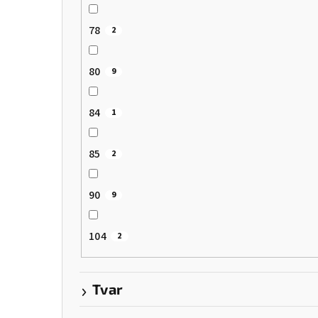
78
2
80
9
84
1
85
2
90
9
104
2
Tvar