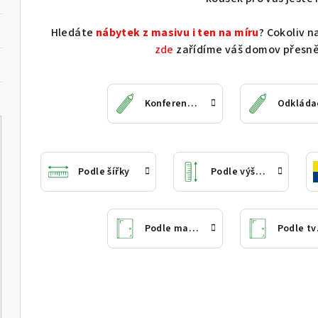
Hledáte
nábytek z masivu i ten na míru
? Cokoliv n
zde
zařídíme váš domov přesně
Konferenční
Odkláda
Podle šířky
Podle výšky
Podle materiálu
P