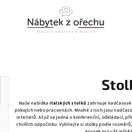
Stol
Naše nabídka
italských stolků
zahrnuje nadčasové k
pokojích nebo pracovnách. Mnohé z nich jsou nadčaso
interiérů. Ať již se jedná o konferenční, odkládací, př
chvílích odpočinku. Vybírejte si stolky podle rozměrů
kousek pro váš ještě