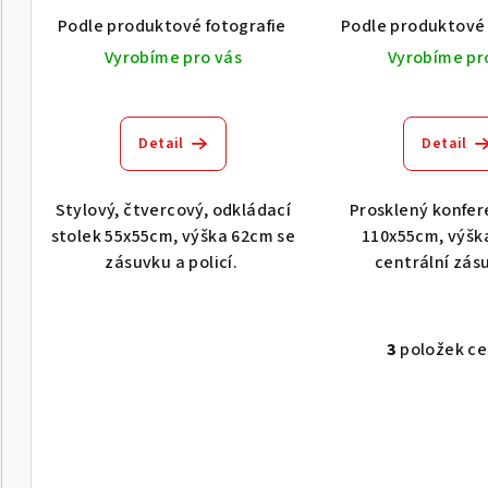
u
Podle produktové fotografie
Akát vintage BT1551
Podle produktové 
d
k
Vyrobíme pro vás
Vyrobíme pr
u
t
k
ů
Detail
Detail
t
ů
Stylový, čtvercový, odkládací
Prosklený konfer
stolek 55x55cm, výška 62cm se
110x55cm, výšk
zásuvku a policí.
centrální zás
3
položek c
O
v
l
á
d