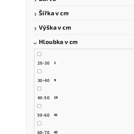
a
Šířka v cm
n
n
Výška v cm
í
Hloubka v cm
p
a
20-30
1
n
30-40
9
e
l
40-50
19
50-60
41
60-70
43