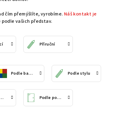
ad čím přemýšlíte, vyrobíme.
Náš kontakt je
 podle vašich představ.
cí
Příruční
Podle barvy
Podle stylu
odle tvaru
Podle počtu šuplíků