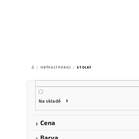
Přejít
na
obsah
/
OBÝVACÍ POKOJ
/
STOLKY
DOMŮ
P
o
Na skladě
3
s
t
Cena
r
Barva