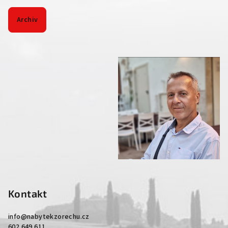
Archiv
Kontakt
info
@
nabytekzorechu.cz
602 649 611