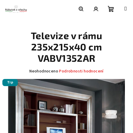
Přejít
na
obsah
Nákupní
Hledat
Přihlášení
Televize v rámu
košík
235x215x40 cm
VABV1352AR
Průměrné
Neohodnoceno
Podrobnosti hodnocení
hodnocení
Tip
produktu
je
0,0
z
5
hvězdiček.