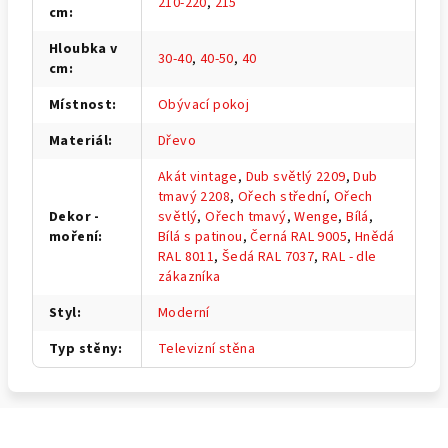
210-220
,
215
cm
:
Hloubka v
30-40
,
40-50
,
40
cm
:
Místnost
:
Obývací pokoj
Materiál
:
Dřevo
Akát vintage
,
Dub světlý 2209
,
Dub
tmavý 2208
,
Ořech střední
,
Ořech
Dekor -
světlý
,
Ořech tmavý
,
Wenge
,
Bílá
,
moření
:
Bílá s patinou
,
Černá RAL 9005
,
Hnědá
RAL 8011
,
Šedá RAL 7037
,
RAL - dle
zákazníka
Styl
:
Moderní
Typ stěny
:
Televizní stěna
Z