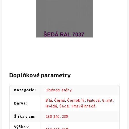
Doplňkové parametry
Kategorie
:
Obývací stěny
Bílá
,
Černá
,
Černobílá
,
Fialová
,
Grafit
,
Barva
:
Hnědá
,
Šedá
,
Tmavě hnědá
Šířka v cm
:
230-240
,
235
Výška v