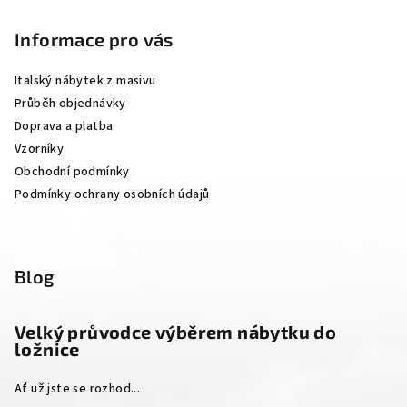
á
p
Informace pro vás
a
Italský nábytek z masivu
t
Průběh objednávky
í
Doprava a platba
Vzorníky
Obchodní podmínky
Podmínky ochrany osobních údajů
Blog
Velký průvodce výběrem nábytku do
ložnice
Ať už jste se rozhod...