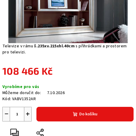
Televize v rámu
š.235xv.215xhl.40cm
s přihrádkami a prostorem
pro televizi.
108 466 Kč
Měrná
Vyrobíme pro vás
cena:
Můžeme doručit do:
7.10.2026
Kód:
VABV1352AR
−
+
Do košíku