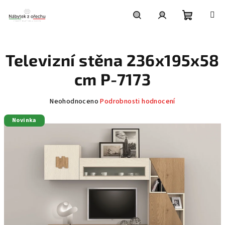
Přejít
na
obsah
Nákupní
Hledat
Přihlášení
Televizní stěna 236x195x58
košík
cm P-7173
Průměrné
Neohodnoceno
Podrobnosti hodnocení
hodnocení
Novinka
produktu
je
0,0
z
5
hvězdiček.