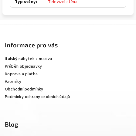
Typ stěny
:
Televizní stěna
Z
á
p
Informace pro vás
a
Italský nábytek z masivu
t
Průběh objednávky
í
Doprava a platba
Vzorníky
Obchodní podmínky
Podmínky ochrany osobních údajů
Blog