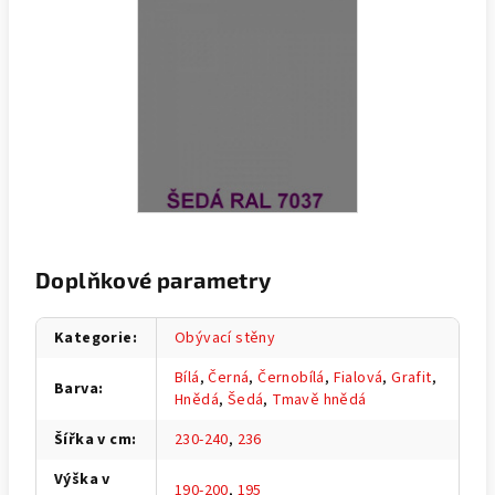
Doplňkové parametry
Kategorie
:
Obývací stěny
Bílá
,
Černá
,
Černobílá
,
Fialová
,
Grafit
,
Barva
:
Hnědá
,
Šedá
,
Tmavě hnědá
Šířka v cm
:
230-240
,
236
Výška v
190-200
,
195