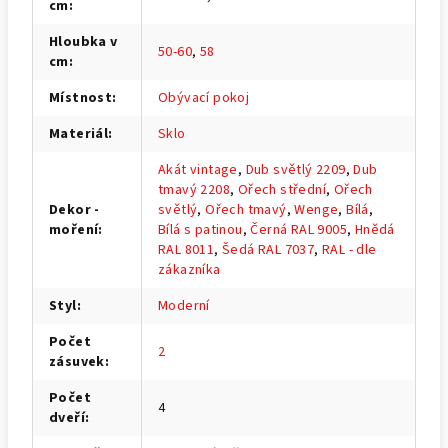
cm
:
Hloubka v
50-60
,
58
cm
:
Místnost
:
Obývací pokoj
Materiál
:
Sklo
Akát vintage
,
Dub světlý 2209
,
Dub
tmavý 2208
,
Ořech střední
,
Ořech
Dekor -
světlý
,
Ořech tmavý
,
Wenge
,
Bílá
,
moření
:
Bílá s patinou
,
Černá RAL 9005
,
Hnědá
RAL 8011
,
Šedá RAL 7037
,
RAL - dle
zákazníka
Styl
:
Moderní
Počet
2
zásuvek
:
Počet
4
dveří
: