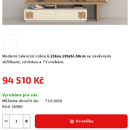
Moderní televizní stěna
š.236xv.195xhl.58cm
se závěsnými
skříňkami, vitrínkou a TV stolkem.
94 510 Kč
Měrná
Vyrobíme pro vás
cena:
Můžeme doručit do:
7.10.2026
Kód:
16990
−
+
Do košíku