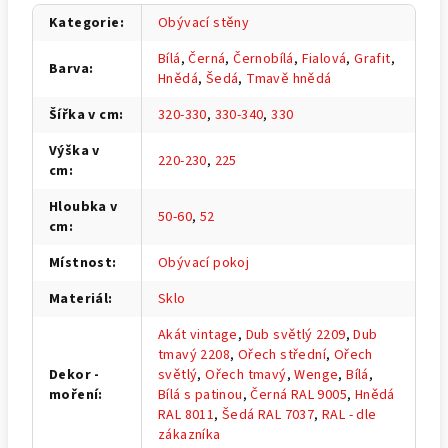
Kategorie
:
Obývací stěny
Bílá
,
Černá
,
Černobílá
,
Fialová
,
Grafit
,
Barva
:
Hnědá
,
Šedá
,
Tmavě hnědá
Šířka v cm
:
320-330
,
330-340
,
330
Výška v
220-230
,
225
cm
:
Hloubka v
50-60
,
52
cm
:
Místnost
:
Obývací pokoj
Materiál
:
Sklo
Akát vintage
,
Dub světlý 2209
,
Dub
tmavý 2208
,
Ořech střední
,
Ořech
Dekor -
světlý
,
Ořech tmavý
,
Wenge
,
Bílá
,
moření
:
Bílá s patinou
,
Černá RAL 9005
,
Hnědá
RAL 8011
,
Šedá RAL 7037
,
RAL - dle
zákazníka