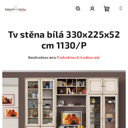
Přejít
na
obsah
Nákupní
Hledat
Přihlášení
Tv stěna bílá 330x225x52
košík
cm 1130/P
Průměrné
Neohodnoceno
Podrobnosti hodnocení
hodnocení
produktu
je
0,0
z
5
hvězdiček.