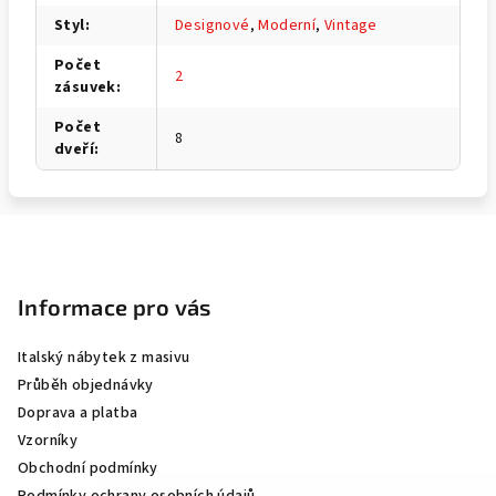
Styl
:
Designové
,
Moderní
,
Vintage
Počet
2
zásuvek
:
Počet
8
dveří
:
Z
á
p
Informace pro vás
a
Italský nábytek z masivu
t
Průběh objednávky
í
Doprava a platba
Vzorníky
Obchodní podmínky