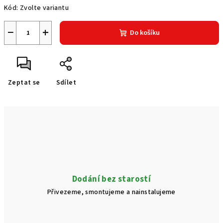
Kód:
Zvolte variantu
−
+
Do košíku
Zeptat se
Sdílet
Dodání bez starostí
Přivezeme, smontujeme a nainstalujeme