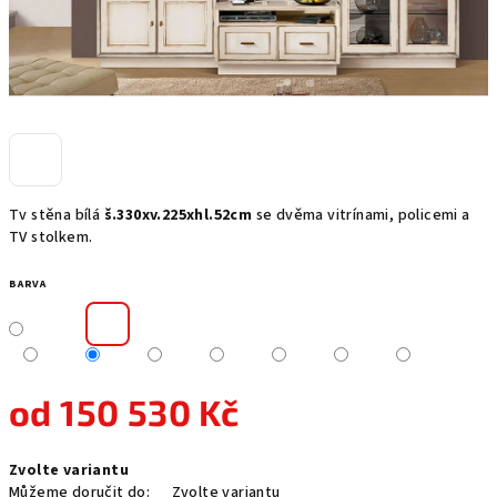
Tv stěna bílá
š.330xv.225xhl.52cm
se dvěma vitrínami, policemi a
TV stolkem.
BARVA
od
150 530 Kč
Měrná
Zvolte variantu
cena:
Můžeme doručit do:
Zvolte variantu