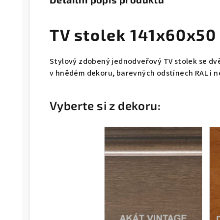
TV stolek 141x60x50
Stylový zdobený jednodveřový TV stolek se d
v hnědém dekoru, barevných odstínech RAL i n
Vyberte si z dekoru: