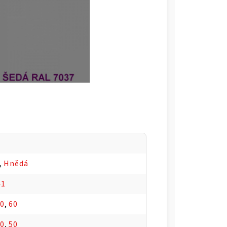
,
Hnědá
41
70
,
60
60
,
50