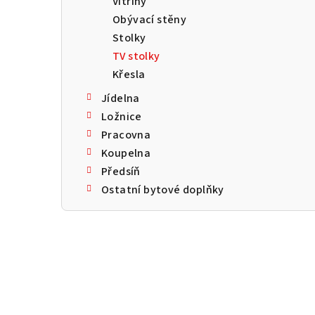
Vitríny
a
Obývací stěny
n
Stolky
TV stolky
n
Křesla
í
Jídelna
p
Ložnice
Pracovna
a
Koupelna
n
Předsíň
Ostatní bytové doplňky
e
l