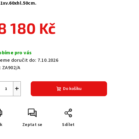
41xv.60xhl.50cm.
8 180 Kč
zdiček.
ná
a:
obíme pro vás
eme doručit do:
7.10.2026
:
ZA902/A
+
Do košíku
sk
Zeptat se
Sdílet