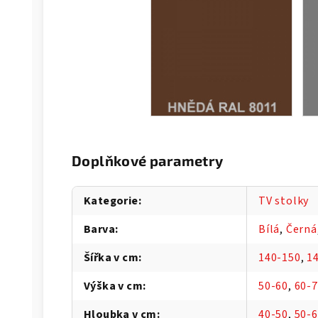
Doplňkové parametry
Kategorie
:
TV stolky
Barva
:
Bílá
,
Černá
Šířka v cm
:
140-150
,
1
Výška v cm
:
50-60
,
60-
Hloubka v cm
:
40-50
,
50-