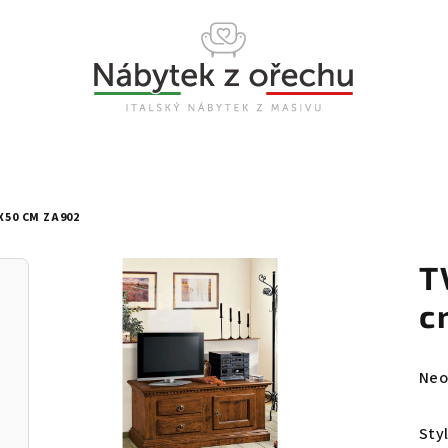
X50 CM ZA902
T
c
Prů
Neo
hod
pro
Sty