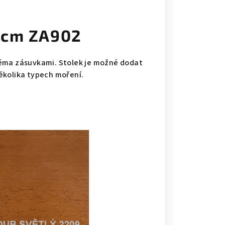
 cm ZA902
věma zásuvkami. Stolek je možné dodat
ěkolika typech moření.