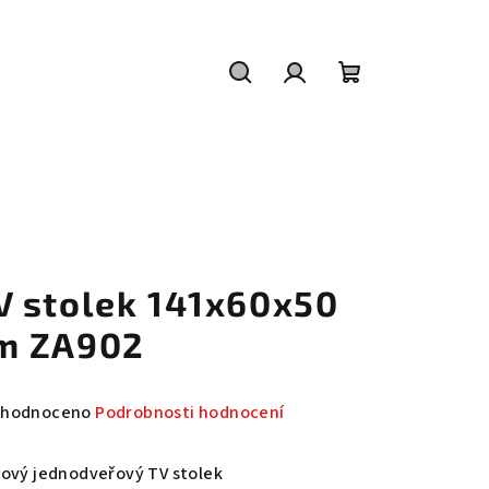
Hledat
Přihlášení
Nákupní
košík
V stolek 141x60x50
m ZA902
měrné
hodnoceno
Podrobnosti hodnocení
nocení
duktu
lový jednodveřový TV stolek