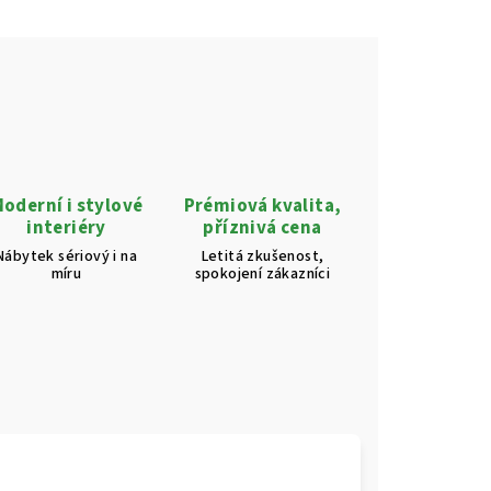
oderní i stylové
Prémiová kvalita,
interiéry
příznivá cena
Nábytek sériový i na
Letitá zkušenost,
míru
spokojení zákazníci