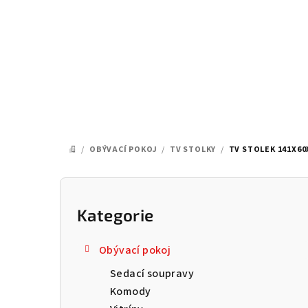
Přejít
na
obsah
/
OBÝVACÍ POKOJ
/
TV STOLKY
/
TV STOLEK 141X60
DOMŮ
P
o
Kategorie
Přeskočit
kategorie
s
Obývací pokoj
t
Sedací soupravy
r
Komody