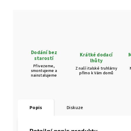
Dodání bez
Krátké dodací
M
starostí
lhůty
Přivezeme,
Z naší italské truhlárny
smontujeme a
přímo k Vám domů
nainstalujeme
Popis
Diskuze
Detailní popis produktu