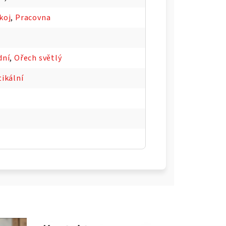
koj
,
Pracovna
dní
,
Ořech světlý
ikální