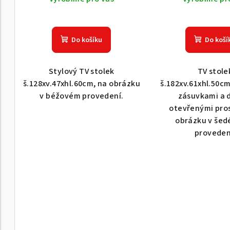
Do košíku
Do koší
Stylový TV stolek
TV stole
š.128xv.47xhl.60cm, na obrázku
š.182xv.61xhl.50cm
v béžovém provedení.
zásuvkami a
otevřenými pros
obrázku v šed
proveden