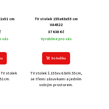
61x51 cm
TV stolek 155x63x55 cm
VA4522
č
37 638 Kč
o vás
Vyrobíme pro vás
ku
Do košíku
 TV stolek
TV stolek š.155xv.63xhl.55cm,
.51cm.
se třemi zásuvkami a jedním
volným prostorem.