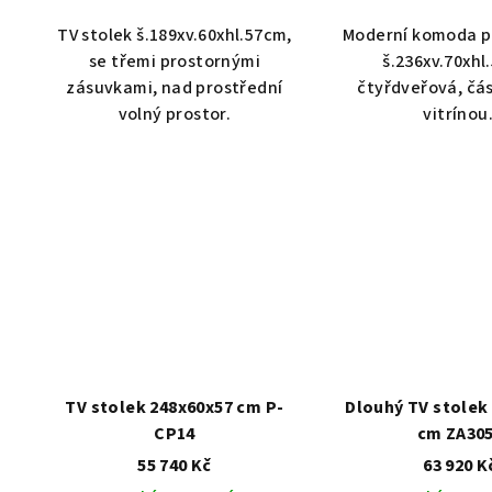
TV stolek š.189xv.60xhl.57cm,
Moderní komoda po
se třemi prostornými
š.236xv.70xhl
zásuvkami, nad prostřední
čtyřdveřová, čás
volný prostor.
vitrínou
TV stolek 248x60x57 cm P-
Dlouhý TV stolek
CP14
cm ZA30
55 740 Kč
63 920 K