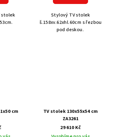
 stolek
Stylový TV stolek
.53cm.
š.158xv.62xhl.60cm s řezbou
pod deskou.
61x50 cm
TV stolek 130x55x54 cm
ZA3261
č
29 610 Kč
o vás
Vyrobíme pro vás