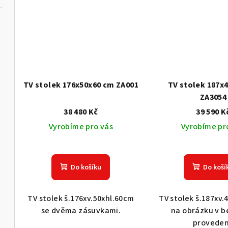
TV stolek 176x50x60 cm ZA001
TV stolek 187x
ZA3054
38 480 Kč
39 590 K
Vyrobíme pro vás
Vyrobíme pr
Do košíku
Do koší
TV stolek š.176xv.50xhl.60cm
TV stolek š.187xv.
se dvěma zásuvkami.
na obrázku v 
proveden