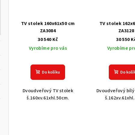
TV stolek 160x61x50 cm
TV stolek 162x
ZA3084
ZA3128
30 540 Kč
30 550 K
Vyrobíme pro vás
Vyrobíme pr
Do košíku
Do koší
Dvoudveřový TV stolek
Dvoudveřový bílý
š.160xv.61xhl.50cm.
š.162xv.61xhl