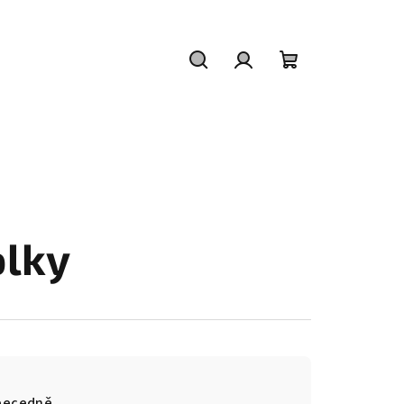
Hledat
Přihlášení
Nákupní
košík
olky
becedně