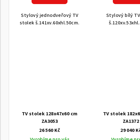
k
ů
t
Stylový jednodveřový TV
Stylový bílý TV
stolek š.141xv.60xhl.50cm.
š.120xv.53xhl
ů
TV stolek 128x47x60 cm
TV stolek 182x
ZA3053
ZA1372
26 560 Kč
29 040 K
Vyrobíme pro vás
Vyrobíme pr