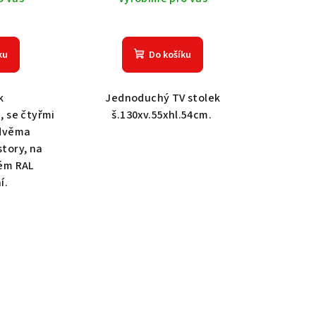
ku
Do košíku
k
Jednoduchý TV stolek
, se čtyřmi
š.130xv.55xhl.54cm.
 dvěma
tory, na
ém RAL
í.