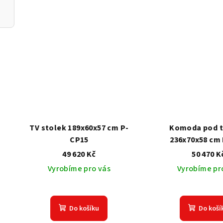
TV stolek 189x60x57 cm P-
Komoda pod te
CP15
236x70x58 cm 
49 620 Kč
50 470 K
Vyrobíme pro vás
Vyrobíme pr
Do košíku
Do koší