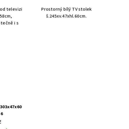
d televizi
Prostorný bílý TV stolek
.58cm,
š.245xv.47xhl.60cm.
tečně i s
.
 303x47x60
56
č