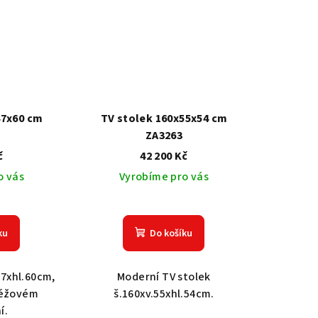
47x60 cm
TV stolek 160x55x54 cm
ZA3263
č
42 200 Kč
o vás
Vyrobíme pro vás
ku
Do košíku
47xhl.60cm,
Moderní TV stolek
béžovém
š.160xv.55xhl.54cm.
í.