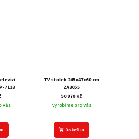
levizi
TV stolek 245x47x60 cm
P-7133
ZA3055
č
50 970 Kč
o vás
Vyrobíme pro vás
ku
Do košíku