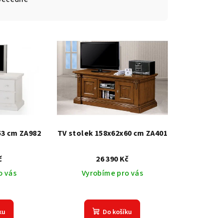
53 cm ZA982
TV stolek 158x62x60 cm ZA401
č
26 390 Kč
o vás
Vyrobíme pro vás
ku
Do košíku