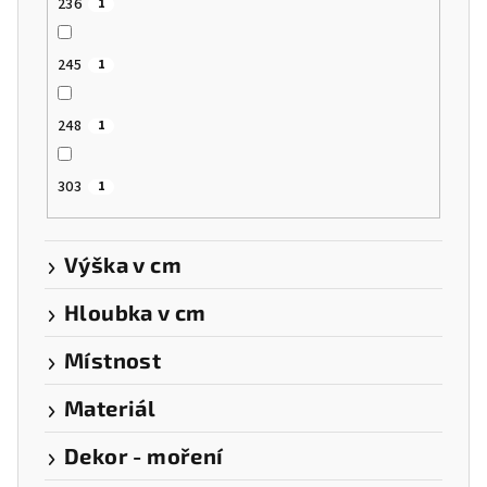
236
1
245
1
248
1
303
1
Výška v cm
Hloubka v cm
Místnost
Materiál
Dekor - moření