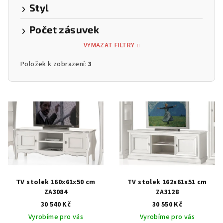
Styl
Počet zásuvek
VYMAZAT FILTRY
Položek k zobrazení:
3
V
ý
p
i
s
p
r
TV stolek 160x61x50 cm
TV stolek 162x61x51 cm
o
ZA3084
ZA3128
30 540 Kč
30 550 Kč
d
Vyrobíme pro vás
Vyrobíme pro vás
u