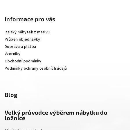
Z
á
p
Informace pro vás
a
Italský nábytek z masivu
t
Průběh objednávky
í
Doprava a platba
Vzorníky
Obchodní podmínky
Podmínky ochrany osobních údajů
Blog
Velký průvodce výběrem nábytku do
ložnice