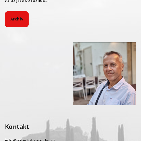
Ať už jste se rozhod...
Archiv
Kontakt
info
@
nabytekzorechu.cz