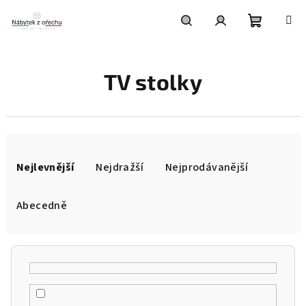
Přejít
na
obsah
Nákupní
Hledat
Přihlášení
TV stolky
košík
Ř
a
Nejlevnější
Nejdražší
Nejprodávanější
z
e
Abecedně
n
í
p
r
o