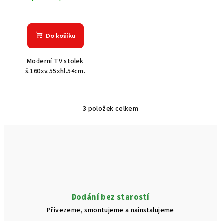
Do košíku
Moderní TV stolek
š.160xv.55xhl.54cm.
3
položek celkem
O
v
l
á
d
a
c
í
Dodání bez starostí
p
Přivezeme, smontujeme a nainstalujeme
r