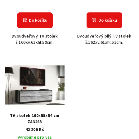
k
t
Do košíku
Do košíku
ů
Dvoudveřový TV stolek
Dvoudveřový bílý TV stolek
š.160xv.61xhl.50cm.
š.162xv.61xhl.51cm.
TV stolek 160x55x54 cm
ZA3263
42 200 Kč
Vyrobíme pro vás