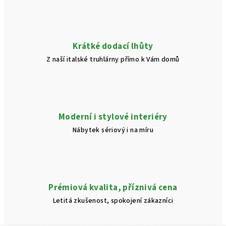
v
k
y
v
Krátké dodací lhůty
ý
Z naší italské truhlárny přímo k Vám domů
p
i
s
u
Moderní i stylové interiéry
Nábytek sériový i na míru
Prémiová kvalita, příznivá cena
Letitá zkušenost, spokojení zákazníci