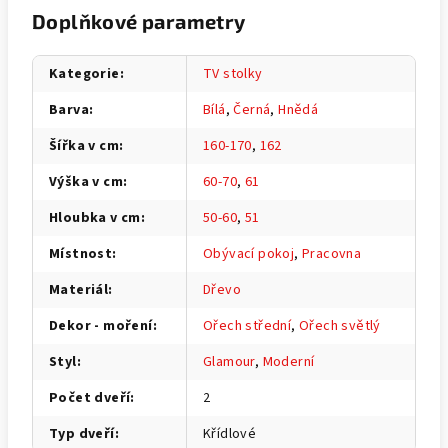
Doplňkové parametry
Kategorie
:
TV stolky
Barva
:
Bílá
,
Černá
,
Hnědá
Šířka v cm
:
160-170
,
162
Výška v cm
:
60-70
,
61
Hloubka v cm
:
50-60
,
51
Místnost
:
Obývací pokoj
,
Pracovna
Materiál
:
Dřevo
Dekor - moření
:
Ořech střední
,
Ořech světlý
Styl
:
Glamour
,
Moderní
Počet dveří
:
2
Typ dveří
:
Křídlové