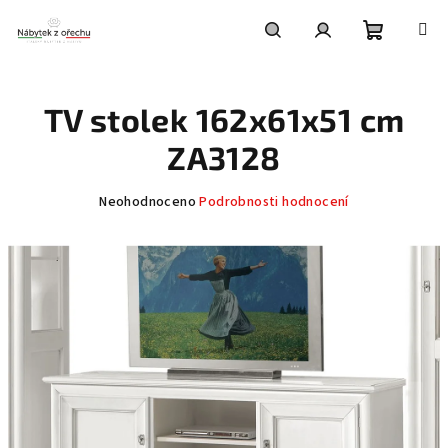
Přejít
na
obsah
Nákupní
Hledat
Přihlášení
TV stolek 162x61x51 cm
košík
ZA3128
Průměrné
Neohodnoceno
Podrobnosti hodnocení
hodnocení
produktu
je
0,0
z
5
hvězdiček.