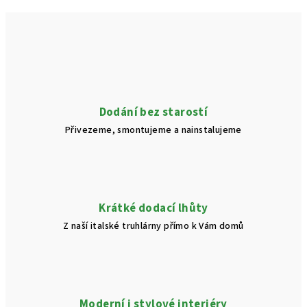
Dodání bez starostí
Přivezeme, smontujeme a nainstalujeme
Krátké dodací lhůty
Z naší italské truhlárny přímo k Vám domů
Moderní i stylové interiéry