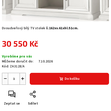
Dvoudveřový bílý TV stolek
š.162xv.61xhl.51cm.
30 550 Kč
Měrná
Vyrobíme pro vás
cena:
Můžeme doručit do:
7.10.2026
Kód:
ZA3128/A
−
+
Do košíku
Zeptat se
Sdílet