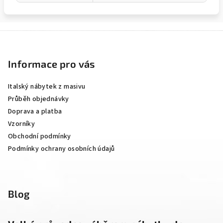
Z
á
p
Informace pro vás
a
Italský nábytek z masivu
t
Průběh objednávky
í
Doprava a platba
Vzorníky
Obchodní podmínky
Podmínky ochrany osobních údajů
Blog