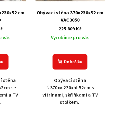
x230x52 cm
Obývací stěna 370x230x52 cm
0
VAC3058
Kč
225 809 Kč
o vás
Vyrobíme pro vás
Dub světlý 2209
Dub tmavý 2208
Ořech střední BT79T3
O
ku
Do košíku
í stěna
Obývací stěna
.52cm se
š.370xv.230xhl.52cm s
cemi a TV
vitrínami, skříňkami a TV
.
stolkem.