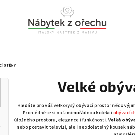
CÍ STĚNY
Velké obýv
Hledáte pro váš velkorysý obývací prostor něco výj
Prohlédněte si naši mimořádnou kolekci
obývacíc
úložného prostoru, elegance i funkčnosti.
Velká obýva
nebo postavit televizi, ale i neodolatelný kousek náb
atmosfér