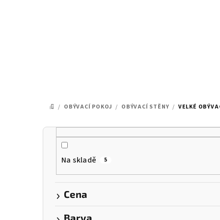
Přejít
na
obsah
/
OBÝVACÍ POKOJ
/
OBÝVACÍ STĚNY
/
VELKÉ OBÝVA
DOMŮ
P
o
Na skladě
5
s
t
Cena
r
Barva