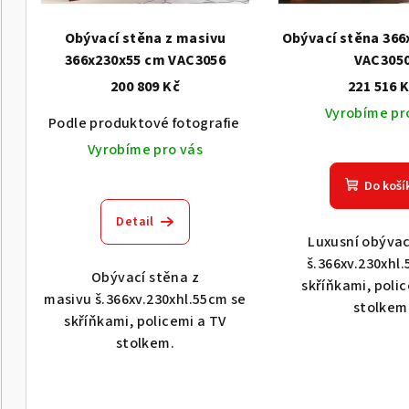
r
p
o
Obývací stěna z masivu
Obývací stěna 366
r
366x230x55 cm VAC3056
VAC305
d
200 809 Kč
221 516 
o
u
Vyrobíme pr
Podle produktové fotografie
Akát vintage BT1551
d
k
Vyrobíme pro vás
u
t
Do koší
k
ů
Detail
t
Luxusní obývac
š.366xv.230xhl
ů
Obývací stěna z
skříňkami, poli
masivu š.366xv.230xhl.55cm se
stolkem
skříňkami, policemi a TV
stolkem.