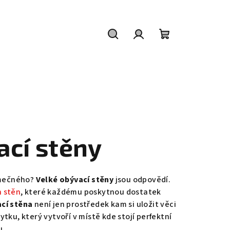
Hledat
Přihlášení
Nákupní
košík
ací stěny
imečného?
Velké obývací stěny
jsou odpovědí.
h stěn
, které každému poskytnou dostatek
cí stěna
není jen prostředek kam si uložit věci
ytku, který vytvoří v místě kde stojí perfektní
u.