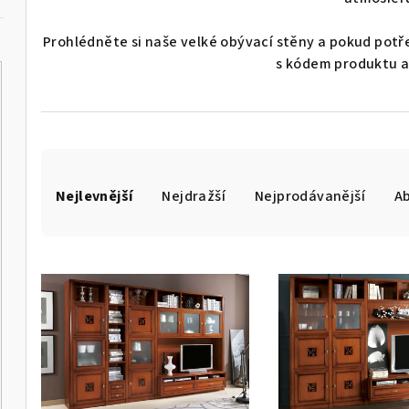
Prohlédněte si naše velké obývací stěny a pokud potř
s kódem produktu 
Ř
Nejlevnější
Nejdražší
Nejprodávanější
A
a
z
V
e
ý
n
p
í
i
p
s