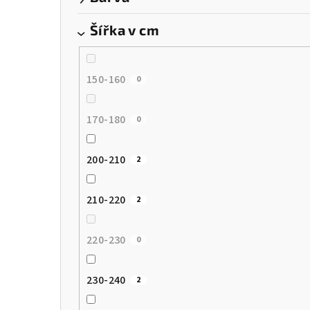
a
Šířka v cm
n
n
150-160
0
í
p
170-180
0
a
200-210
2
n
e
210-220
2
l
220-230
0
230-240
2