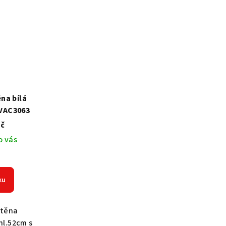
na bílá
 VAC3063
Kč
o vás
ku
stěna
hl.52cm s