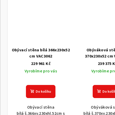
Obývací stěna bílá 366x230x52
Obýváková stě
cm VAC3062
370x230x52 cm
229 961 Kč
239 375 
Vyrobíme pro vás
Vyrobíme pr
Do košíku
Do koší
Obývací stěna
Obýváková 
bílá š.366xv.230xhl.52cm s
bílá š.370xv.230x