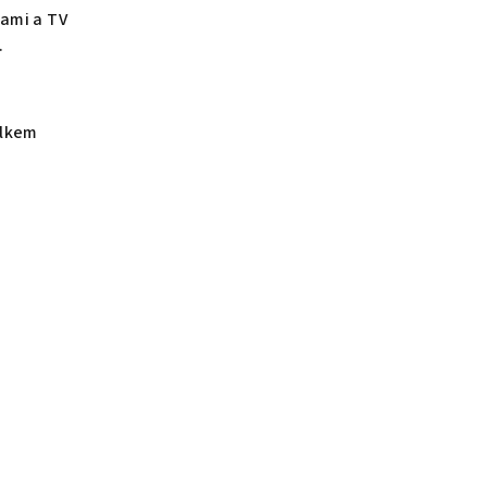
kami a TV
.
elkem