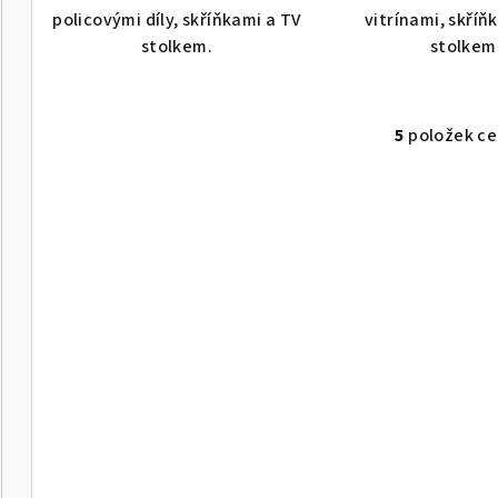
policovými díly, skříňkami a TV
vitrínami, skříň
stolkem.
stolkem
5
položek c
O
v
l
á
d
a
c
í
p
r
v
k