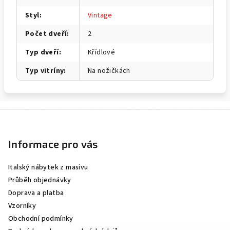
Styl
:
Vintage
Počet dveří
:
2
Typ dveří
:
Křídlové
Typ vitríny
:
Na nožičkách
Z
á
p
Informace pro vás
a
Italský nábytek z masivu
t
Průběh objednávky
í
Doprava a platba
Vzorníky
Obchodní podmínky