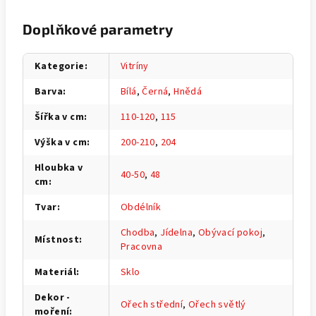
Doplňkové parametry
Kategorie
:
Vitríny
Barva
:
Bílá
,
Černá
,
Hnědá
Šířka v cm
:
110-120
,
115
Výška v cm
:
200-210
,
204
Hloubka v
40-50
,
48
cm
:
Tvar
:
Obdélník
Chodba
,
Jídelna
,
Obývací pokoj
,
Místnost
:
Pracovna
Materiál
:
Sklo
Dekor -
Ořech střední
,
Ořech světlý
moření
: