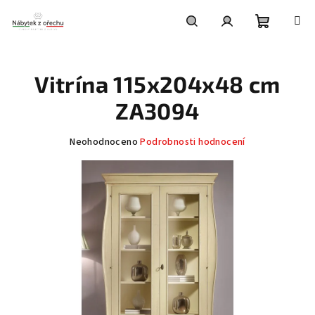
Přejít
na
obsah
Nákupní
Hledat
Přihlášení
Vitrína 115x204x48 cm
košík
ZA3094
Průměrné
Neohodnoceno
Podrobnosti hodnocení
hodnocení
produktu
je
0,0
z
5
hvězdiček.