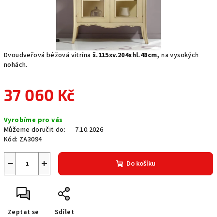
Dvoudveřová béžová vitrína
š.115xv.204xhl.48cm,
na vysokých
nohách.
37 060 Kč
Měrná
Vyrobíme pro vás
cena:
Můžeme doručit do:
7.10.2026
Kód:
ZA3094
−
+
Do košíku
Zeptat se
Sdílet