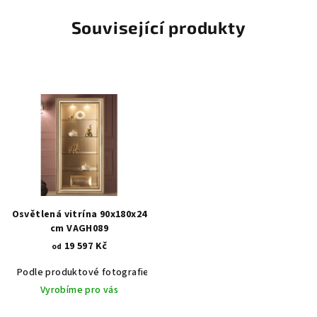
Související produkty
Osvětlená vitrína 90x180x24
cm VAGH089
19 597 Kč
od
Podle produktové fotografie
Akát vintage BT1551
Dub světlý
Vyrobíme pro vás