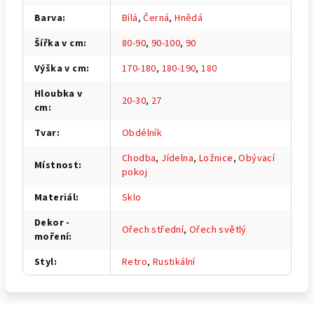
Barva
:
Bílá
,
Černá
,
Hnědá
Šířka v cm
:
80-90
,
90-100
,
90
Výška v cm
:
170-180
,
180-190
,
180
Hloubka v
20-30
,
27
cm
:
Tvar
:
Obdélník
Chodba
,
Jídelna
,
Ložnice
,
Obývací
Místnost
:
pokoj
Materiál
:
Sklo
Dekor -
Ořech střední
,
Ořech světlý
moření
:
Styl
:
Retro
,
Rustikální