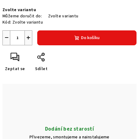
Měrná
Zvolte variantu
cena:
Můžeme doručit do:
Zvolte variantu
Kód:
Zvolte variantu
−
+
Do košíku
Zeptat se
Sdílet
Dodání bez starostí
Přivezeme, smontujeme a nainstalujeme