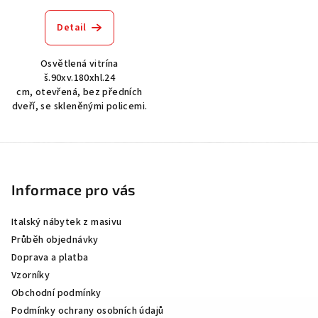
Detail
Osvětlená vitrína
š.90xv.180xhl.24
cm, otevřená, bez předních
dveří, se skleněnými policemi.
Z
á
p
Informace pro vás
a
Italský nábytek z masivu
t
Průběh objednávky
í
Doprava a platba
Vzorníky
Obchodní podmínky
Podmínky ochrany osobních údajů